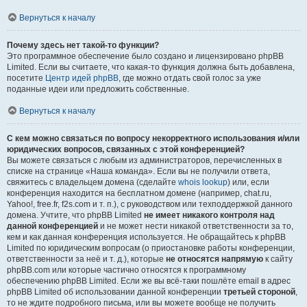
Вернуться к началу
Почему здесь нет такой-то функции?
Это программное обеспечение было создано и лицензировано phpBB
Limited. Если вы считаете, что какая-то функция должна быть добавлена,
посетите
Центр идей phpBB
, где можно отдать свой голос за уже
поданные идеи или предложить собственные.
Вернуться к началу
С кем можно связаться по вопросу некорректного использования и/или
юридических вопросов, связанных с этой конференцией?
Вы можете связаться с любым из администраторов, перечисленных в
списке на странице «Наша команда». Если вы не получили ответа,
свяжитесь с владельцем домена (сделайте
whois lookup
) или, если
конференция находится на бесплатном домене (например, chat.ru,
Yahoo!, free.fr, f2s.com и т. п.), с руководством или техподдержкой данного
домена. Учтите, что phpBB Limited
не имеет никакого контроля над
данной конференцией
и не может нести никакой ответственности за то,
кем и как данная конференция используется. Не обращайтесь к phpBB
Limited по юридическим вопросам (о приостановке работы конференции,
ответственности за неё и т. д.), которые
не относятся напрямую
к сайту
phpBB.com или которые частично относятся к программному
обеспечению phpBB Limited. Если же вы всё-таки пошлёте email в адрес
phpBB Limited об использовании данной конференции
третьей стороной
,
то не ждите подробного письма, или вы можете вообще не получить