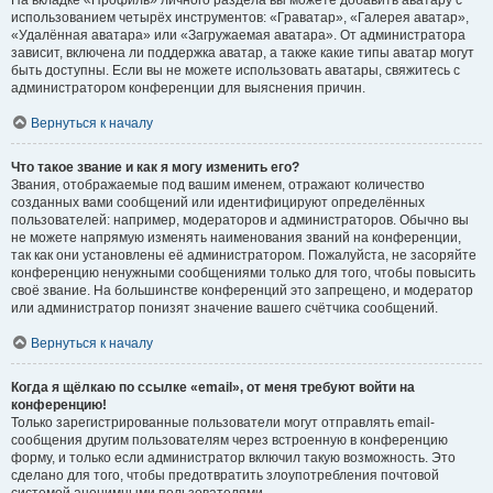
На вкладке «Профиль» личного раздела вы можете добавить аватару с
использованием четырёх инструментов: «Граватар», «Галерея аватар»,
«Удалённая аватара» или «Загружаемая аватара». От администратора
зависит, включена ли поддержка аватар, а также какие типы аватар могут
быть доступны. Если вы не можете использовать аватары, свяжитесь с
администратором конференции для выяснения причин.
Вернуться к началу
Что такое звание и как я могу изменить его?
Звания, отображаемые под вашим именем, отражают количество
созданных вами сообщений или идентифицируют определённых
пользователей: например, модераторов и администраторов. Обычно вы
не можете напрямую изменять наименования званий на конференции,
так как они установлены её администратором. Пожалуйста, не засоряйте
конференцию ненужными сообщениями только для того, чтобы повысить
своё звание. На большинстве конференций это запрещено, и модератор
или администратор понизят значение вашего счётчика сообщений.
Вернуться к началу
Когда я щёлкаю по ссылке «email», от меня требуют войти на
конференцию!
Только зарегистрированные пользователи могут отправлять email-
сообщения другим пользователям через встроенную в конференцию
форму, и только если администратор включил такую возможность. Это
сделано для того, чтобы предотвратить злоупотребления почтовой