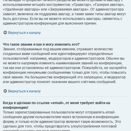
На вкладке «Профиль» личного раздела вы можете добавить аватару с
использованием четырёх инструментов: «Граватар», «Галерея аватар»,
«Удалённая аватара» или «Загружаемая аватара». От администратора
зависит, включена ли поддержка аватар, а также какие типы аватар могут
быть доступны. Если вы не можете использовать аватары, свяжитесь с
администратором конференции для выяснения причин.
Вернуться к началу
Что такое звание и как я могу изменить его?
Звания, отображаемые под вашим именем, отражают количество
созданных вами сообщений или идентифицируют определённых
пользователей: например, модераторов и администраторов. Обычно вы
не можете напрямую изменять наименования званий на конференции,
так как они установлены её администратором. Пожалуйста, не засоряйте
конференцию ненужными сообщениями только для того, чтобы повысить
своё звание. На большинстве конференций это запрещено, и модератор
или администратор понизят значение вашего счётчика сообщений.
Вернуться к началу
Когда я щёлкаю по ссылке «email», от меня требуют войти на
конференцию!
Только зарегистрированные пользователи могут отправлять email-
сообщения другим пользователям через встроенную в конференцию
форму, и только если администратор включил такую возможность. Это
сделано для того, чтобы предотвратить злоупотребления почтовой