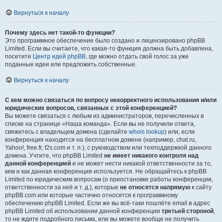
Вернуться к началу
Почему здесь нет такой-то функции?
Это программное обеспечение было создано и лицензировано phpBB
Limited. Если вы считаете, что какая-то функция должна быть добавлена,
посетите
Центр идей phpBB
, где можно отдать свой голос за уже
поданные идеи или предложить собственные.
Вернуться к началу
С кем можно связаться по вопросу некорректного использования и/или
юридических вопросов, связанных с этой конференцией?
Вы можете связаться с любым из администраторов, перечисленных в
списке на странице «Наша команда». Если вы не получили ответа,
свяжитесь с владельцем домена (сделайте
whois lookup
) или, если
конференция находится на бесплатном домене (например, chat.ru,
Yahoo!, free.fr, f2s.com и т. п.), с руководством или техподдержкой данного
домена. Учтите, что phpBB Limited
не имеет никакого контроля над
данной конференцией
и не может нести никакой ответственности за то,
кем и как данная конференция используется. Не обращайтесь к phpBB
Limited по юридическим вопросам (о приостановке работы конференции,
ответственности за неё и т. д.), которые
не относятся напрямую
к сайту
phpBB.com или которые частично относятся к программному
обеспечению phpBB Limited. Если же вы всё-таки пошлёте email в адрес
phpBB Limited об использовании данной конференции
третьей стороной
,
то не ждите подробного письма, или вы можете вообще не получить