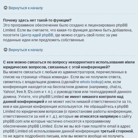
Вернуться к началу
Почему здесь нет такой-то функции?
Это программное обеспечение было создано и лицензировано phpBB
Limited. Если вы считаете, что какая-то функция должна быть добавлена,
посетите
Центр идей phpBB
, где можно отдать свой голос за уже
поданные идеи или предложить собственные.
Вернуться к началу
С кем можно связаться по вопросу некорректного использования и/или
юридических вопросов, связанных с этой конференцией?
Вы можете связаться с любым из администраторов, перечисленных в
списке на странице «Наша команда». Если вы не получили ответа,
свяжитесь с владельцем домена (сделайте
whois lookup
) или, если
конференция находится на бесплатном домене (например, chat.ru,
Yahoo!, free.fr, f2s.com и т. п.), с руководством или техподдержкой данного
домена. Учтите, что phpBB Limited
не имеет никакого контроля над
данной конференцией
и не может нести никакой ответственности за то,
кем и как данная конференция используется. Не обращайтесь к phpBB
Limited по юридическим вопросам (о приостановке работы конференции,
ответственности за неё и т. д.), которые
не относятся напрямую
к сайту
phpBB.com или которые частично относятся к программному
обеспечению phpBB Limited. Если же вы всё-таки пошлёте email в адрес
phpBB Limited об использовании данной конференции
третьей стороной
,
то не ждите подробного письма, или вы можете вообще не получить