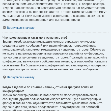
На вкладке «Профиль» личного раздела вы можете добавить аватару с
использованием четырёх инструментов: «Граватар», «Галерея аватар»,
«Удалённая аватара» или «Загружаемая аватара». От администратора
зависит, включена ли поддержка аватар, а также какие типы аватар могут
быть доступны. Если вы не можете использовать аватары, свяжитесь с
администратором конференции для выяснения причин.
Вернуться к началу
Что такое звание и как я могу изменить его?
Звания, отображаемые под вашим именем, отражают количество
созданных вами сообщений или идентифицируют определённых
пользователей: например, модераторов и администраторов. Обычно вы
не можете напрямую изменять наименования званий на конференции,
так как они установлены её администратором. Пожалуйста, не засоряйте
конференцию ненужными сообщениями только для того, чтобы повысить
своё звание. На большинстве конференций это запрещено, и модератор
или администратор понизят значение вашего счётчика сообщений.
Вернуться к началу
Когда я щёлкаю по ссылке «email», от меня требуют войти на
конференцию!
Только зарегистрированные пользователи могут отправлять email-
сообщения другим пользователям через встроенную в конференцию
форму, и только если администратор включил такую возможность. Это
сделано для того, чтобы предотвратить злоупотребления почтовой