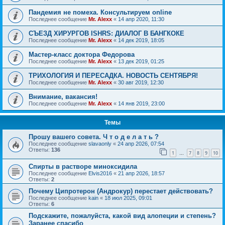
Пандемия не помеха. Консультируем online
Последнее сообщение
Mr. Alexx
«
14 апр 2020, 11:30
СЪЕЗД ХИРУРГОВ ISHRS: ДИАЛОГ В БАНГКОКЕ
Последнее сообщение
Mr. Alexx
«
14 дек 2019, 18:05
Мастер-класс доктора Федорова
Последнее сообщение
Mr. Alexx
«
13 дек 2019, 01:25
ТРИХОЛОГИЯ И ПЕРЕСАДКА. НОВОСТЬ СЕНТЯБРЯ!
Последнее сообщение
Mr. Alexx
«
30 авг 2019, 12:30
Внимание, вакансия!
Последнее сообщение
Mr. Alexx
«
14 янв 2019, 23:00
Темы
Прошу вашего совета. Ч т о д е л а т ь ?
Последнее сообщение
slavaonly
«
24 апр 2026, 07:54
Ответы:
136
1
7
8
9
10
…
Спирты в растворе миноксидила
Последнее сообщение
Elvis2016
«
21 апр 2026, 18:57
Ответы:
2
Почему Ципротерон (Андрокур) перестает действовать?
Последнее сообщение
kain
«
18 июл 2025, 09:01
Ответы:
6
Подскажите, пожалуйста, какой вид алопеции и степень?
Заранее спасибо