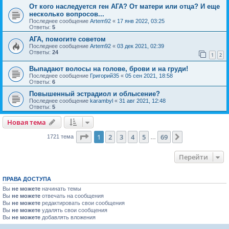
От кого наследуется ген АГА? От матери или отца? И еще
несколько вопросов...
Последнее сообщение
Artem92
«
17 янв 2022, 03:25
Ответы:
5
АГА, помогите советом
Последнее сообщение
Artem92
«
03 дек 2021, 02:39
Ответы:
24
1
2
Выпадают волосы на голове, брови и на груди!
Последнее сообщение
Григорий35
«
05 сен 2021, 18:58
Ответы:
6
Повышенный эстрадиол и облысение?
Последнее сообщение
karambyl
«
31 авг 2021, 12:48
Ответы:
5
Новая тема
Страница
1
из
69
1
2
3
4
5
69
След.
1721 тема
…
Перейти
ПРАВА ДОСТУПА
Вы
не можете
начинать темы
Вы
не можете
отвечать на сообщения
Вы
не можете
редактировать свои сообщения
Вы
не можете
удалять свои сообщения
Вы
не можете
добавлять вложения