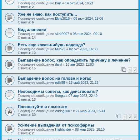
Последнее сообщение
Bart
«
14 окт 2024, 18:21
Ответы:
2
Уже не знаю, как поступить...
Последнее сообщение
Elvis2016
«
08 июн 2024, 19:06
Ответы:
6
Вид алопеции
Последнее сообщение
skat9007
«
06 янв 2024, 00:10
Ответы:
14
Есть еще какая-нибудь надежда?
Последнее сообщение
Mun23
«
02 окт 2023, 16:30
Ответы:
10
Выпадение волос, как определить причину и лечение?
Последнее сообщение
danil
«
16 авг 2023, 11:03
Ответы:
15
1
2
Выпадение волос на голове и ногах
Последнее сообщение
edik88
«
15 май 2023, 21:23
Необходимы советы, как действовать?
Последнее сообщение
0rtega
«
07 апр 2023, 22:49
Ответы:
13
Посоветуйте и помогите
Последнее сообщение
vilking2007
«
27 мар 2023, 15:41
Ответы:
30
1
2
3
Усиление выпадения от психофармы
Последнее сообщение
Highlander
«
08 мар 2023, 10:16
Ответы:
2