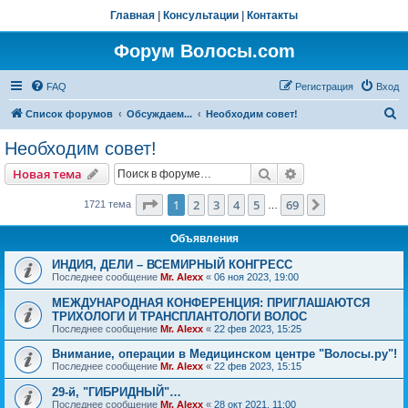
Главная
|
Консультации
|
Контакты
Форум Волосы.com
FAQ
Регистрация
Вход
П
Список форумов
Обсуждаем...
Необходим совет!
о
Необходим совет!
и
Поиск
Расширенный пои
Новая тема
с
к
Страница
1
из
69
1
2
3
4
5
69
След.
1721 тема
…
Объявления
ИНДИЯ, ДЕЛИ – ВСЕМИРНЫЙ КОНГРЕСС
Последнее сообщение
Mr. Alexx
«
06 ноя 2023, 19:00
МЕЖДУНАРОДНАЯ КОНФЕРЕНЦИЯ: ПРИГЛАШАЮТСЯ
ТРИХОЛОГИ И ТРАНСПЛАНТОЛОГИ ВОЛОС
Последнее сообщение
Mr. Alexx
«
22 фев 2023, 15:25
Внимание, операции в Медицинском центре "Волосы.ру"!
Последнее сообщение
Mr. Alexx
«
22 фев 2023, 15:15
29-й, "ГИБРИДНЫЙ"…
Последнее сообщение
Mr. Alexx
«
28 окт 2021, 11:00