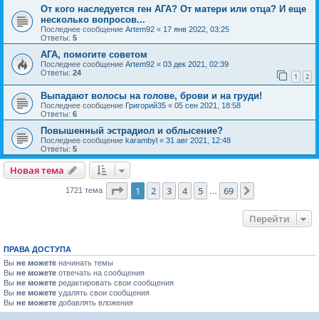
От кого наследуется ген АГА? От матери или отца? И еще
несколько вопросов...
Последнее сообщение
Artem92
«
17 янв 2022, 03:25
Ответы:
5
АГА, помогите советом
Последнее сообщение
Artem92
«
03 дек 2021, 02:39
Ответы:
24
1
2
Выпадают волосы на голове, брови и на груди!
Последнее сообщение
Григорий35
«
05 сен 2021, 18:58
Ответы:
6
Повышенный эстрадиол и облысение?
Последнее сообщение
karambyl
«
31 авг 2021, 12:48
Ответы:
5
Новая тема
Страница
1
из
69
1
2
3
4
5
69
След.
1721 тема
…
Перейти
ПРАВА ДОСТУПА
Вы
не можете
начинать темы
Вы
не можете
отвечать на сообщения
Вы
не можете
редактировать свои сообщения
Вы
не можете
удалять свои сообщения
Вы
не можете
добавлять вложения