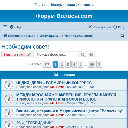
Главная
|
Консультации
|
Контакты
Форум Волосы.com
FAQ
Регистрация
Вход
П
Список форумов
Обсуждаем...
Необходим совет!
о
Необходим совет!
и
Поиск
Расширенный пои
Новая тема
с
к
Страница
1
из
69
1
2
3
4
5
69
След.
1721 тема
…
Объявления
ИНДИЯ, ДЕЛИ – ВСЕМИРНЫЙ КОНГРЕСС
Последнее сообщение
Mr. Alexx
«
06 ноя 2023, 19:00
МЕЖДУНАРОДНАЯ КОНФЕРЕНЦИЯ: ПРИГЛАШАЮТСЯ
ТРИХОЛОГИ И ТРАНСПЛАНТОЛОГИ ВОЛОС
Последнее сообщение
Mr. Alexx
«
22 фев 2023, 15:25
Внимание, операции в Медицинском центре "Волосы.ру"!
Последнее сообщение
Mr. Alexx
«
22 фев 2023, 15:15
29-й, "ГИБРИДНЫЙ"…
Последнее сообщение
Mr. Alexx
«
28 окт 2021, 11:00