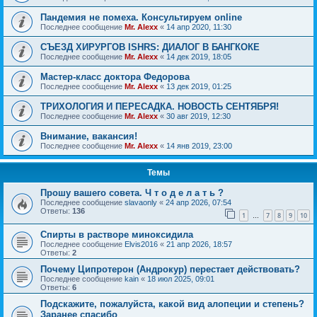
Пандемия не помеха. Консультируем online
Последнее сообщение
Mr. Alexx
«
14 апр 2020, 11:30
СЪЕЗД ХИРУРГОВ ISHRS: ДИАЛОГ В БАНГКОКЕ
Последнее сообщение
Mr. Alexx
«
14 дек 2019, 18:05
Мастер-класс доктора Федорова
Последнее сообщение
Mr. Alexx
«
13 дек 2019, 01:25
ТРИХОЛОГИЯ И ПЕРЕСАДКА. НОВОСТЬ СЕНТЯБРЯ!
Последнее сообщение
Mr. Alexx
«
30 авг 2019, 12:30
Внимание, вакансия!
Последнее сообщение
Mr. Alexx
«
14 янв 2019, 23:00
Темы
Прошу вашего совета. Ч т о д е л а т ь ?
Последнее сообщение
slavaonly
«
24 апр 2026, 07:54
Ответы:
136
1
7
8
9
10
…
Спирты в растворе миноксидила
Последнее сообщение
Elvis2016
«
21 апр 2026, 18:57
Ответы:
2
Почему Ципротерон (Андрокур) перестает действовать?
Последнее сообщение
kain
«
18 июл 2025, 09:01
Ответы:
6
Подскажите, пожалуйста, какой вид алопеции и степень?
Заранее спасибо