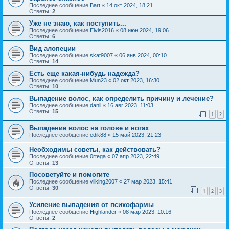
Последнее сообщение
Bart
«
14 окт 2024, 18:21
Ответы:
2
Уже не знаю, как поступить...
Последнее сообщение
Elvis2016
«
08 июн 2024, 19:06
Ответы:
6
Вид алопеции
Последнее сообщение
skat9007
«
06 янв 2024, 00:10
Ответы:
14
Есть еще какая-нибудь надежда?
Последнее сообщение
Mun23
«
02 окт 2023, 16:30
Ответы:
10
Выпадение волос, как определить причину и лечение?
Последнее сообщение
danil
«
16 авг 2023, 11:03
Ответы:
15
1
2
Выпадение волос на голове и ногах
Последнее сообщение
edik88
«
15 май 2023, 21:23
Необходимы советы, как действовать?
Последнее сообщение
0rtega
«
07 апр 2023, 22:49
Ответы:
13
Посоветуйте и помогите
Последнее сообщение
vilking2007
«
27 мар 2023, 15:41
Ответы:
30
1
2
3
Усиление выпадения от психофармы
Последнее сообщение
Highlander
«
08 мар 2023, 10:16
Ответы:
2