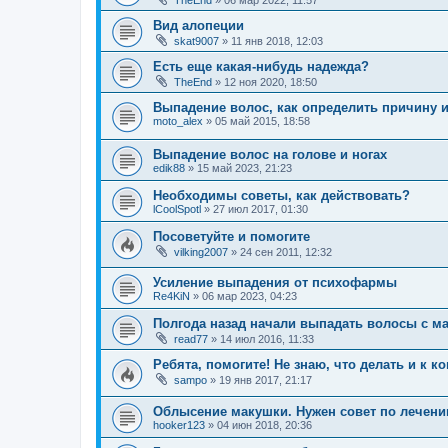
TheEnd
»
06 мар 2022, 11:57
Вид алопеции
skat9007
»
11 янв 2018, 12:03
Есть еще какая-нибудь надежда?
TheEnd
»
12 ноя 2020, 18:50
Выпадение волос, как определить причину 
moto_alex
»
05 май 2015, 18:58
Выпадение волос на голове и ногах
edik88
»
15 май 2023, 21:23
Необходимы советы, как действовать?
lCoolSpotl
»
27 июл 2017, 01:30
Посоветуйте и помогите
vilking2007
»
24 сен 2011, 12:32
Усиление выпадения от психофармы
Re4KiN
»
06 мар 2023, 04:23
Полгода назад начали выпадать волосы с м
read77
»
14 июл 2016, 11:33
Ребята, помогите! Не знаю, что делать и к 
sampo
»
19 янв 2017, 21:17
Облысение макушки. Нужен совет по лечени
hooker123
»
04 июн 2018, 20:36