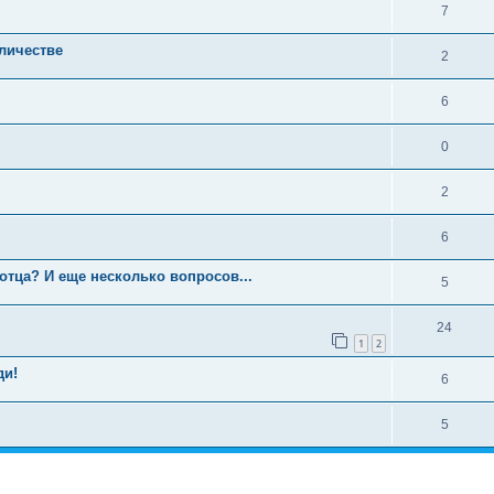
7
личестве
2
6
0
2
6
 отца? И еще несколько вопросов...
5
24
1
2
ди!
6
5