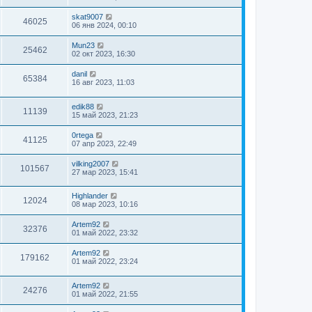
skat9007
46025
06 янв 2024, 00:10
Mun23
25462
02 окт 2023, 16:30
danil
65384
16 авг 2023, 11:03
edik88
11139
15 май 2023, 21:23
0rtega
41125
07 апр 2023, 22:49
vilking2007
101567
27 мар 2023, 15:41
Highlander
12024
08 мар 2023, 10:16
Artem92
32376
01 май 2022, 23:32
Artem92
179162
01 май 2022, 23:24
Artem92
24276
01 май 2022, 21:55