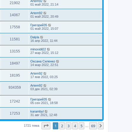
Artem92
21902
01 май 2022, 21:14
Artem92
14067
01 май 2022, 20:49
Григорий35
17558
01 май 2022, 15:07
Dalyla
11581
16 апр 2022, 11:44
minoxidil22
13155
27 мар 2022, 15:12
Оксана Силенко
18497
14 мар 2022, 22:51
Artem92
18195
17 янв 2022, 03:25
Artem92
934359
03 дек 2021, 02:39
Григорий35
17242
05 сен 2021, 18:58
karambyl
17253
31 авг 2021, 12:48
Страница
1
из
69
1
2
3
4
5
69
След.
1721 тема
…