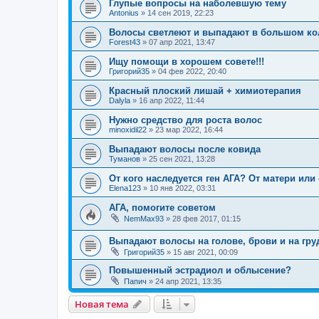
Глупые вопросы на наболевшую тему
Antonius
»
14 сен 2019, 22:23
Волосы светлеют и выпадают в большом ко
Forest43
»
07 апр 2021, 13:47
Ищу помощи в хорошем совете!!!
Григорий35
»
04 фев 2022, 20:40
Красный плоский лишай + химиотерапия
Dalyla
»
16 апр 2022, 11:44
Нужно средство для роста волос
minoxidil22
»
23 мар 2022, 16:44
Выпадают волосы после ковида
Туманов
»
25 сен 2021, 13:28
От кого наследуется ген АГА? От матери или
Elena123
»
10 янв 2022, 03:31
АГА, помогите советом
NemMax93
»
28 фев 2017, 01:15
Выпадают волосы на голове, брови и на гру
Григорий35
»
15 авг 2021, 00:09
Повышенный эстрадиол и облысение?
Папич
»
24 апр 2021, 13:35
Новая тема