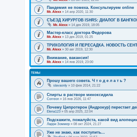
Пандемия не помеха. Консультируем online
Mr. Alexx
»
14 апр 2020, 11:30
СЪЕЗД ХИРУРГОВ ISHRS: ДИАЛОГ В БАНГКО
Mr. Alexx
»
14 дек 2019, 18:05
Мастер-класс доктора Федорова
Mr. Alexx
»
13 дек 2019, 01:25
ТРИХОЛОГИЯ И ПЕРЕСАДКА. НОВОСТЬ СЕН
Mr. Alexx
»
30 авг 2019, 12:30
Внимание, вакансия!
Mr. Alexx
»
14 янв 2019, 23:00
ТЕМЫ
Прошу вашего совета. Ч т о д е л а т ь ?
slavaonly
»
10 фев 2014, 21:22
Спирты в растворе миноксидила
Correon
»
16 янв 2026, 11:47
Почему Ципротерон (Андрокур) перестает д
Elena123
»
05 апр 2025, 22:04
Подскажите, пожалуйста, какой вид алопеци
Ларри Зоммер
»
08 окт 2024, 21:27
Уже не знаю, как поступить...