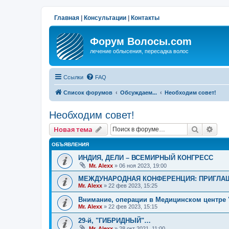
Главная
|
Консультации
|
Контакты
Форум Волосы.com
лечение облысения, пересадка волос
Ссылки
FAQ
Список форумов
Обсуждаем...
Необходим совет!
Необходим совет!
Поиск
Рас
Новая тема
ОБЪЯВЛЕНИЯ
ИНДИЯ, ДЕЛИ – ВСЕМИРНЫЙ КОНГРЕСС
Mr. Alexx
»
06 ноя 2023, 19:00
МЕЖДУНАРОДНАЯ КОНФЕРЕНЦИЯ: ПРИГЛАШ
Mr. Alexx
»
22 фев 2023, 15:25
Внимание, операции в Медицинском центре 
Mr. Alexx
»
22 фев 2023, 15:15
29-й, "ГИБРИДНЫЙ"…
Mr. Alexx
»
28 окт 2021, 11:00