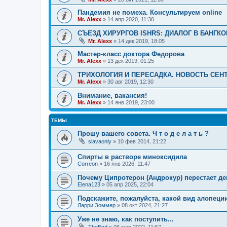
Пандемия не помеха. Консультируем online
Mr. Alexx
»
14 апр 2020, 11:30
СЪЕЗД ХИРУРГОВ ISHRS: ДИАЛОГ В БАНГКО
Mr. Alexx
»
14 дек 2019, 18:05
Мастер-класс доктора Федорова
Mr. Alexx
»
13 дек 2019, 01:25
ТРИХОЛОГИЯ И ПЕРЕСАДКА. НОВОСТЬ СЕН
Mr. Alexx
»
30 авг 2019, 12:30
Внимание, вакансия!
Mr. Alexx
»
14 янв 2019, 23:00
ТЕМЫ
Прошу вашего совета. Ч т о д е л а т ь ?
slavaonly
»
10 фев 2014, 21:22
Спирты в растворе миноксидила
Correon
»
16 янв 2026, 11:47
Почему Ципротерон (Андрокур) перестает д
Elena123
»
05 апр 2025, 22:04
Подскажите, пожалуйста, какой вид алопеци
Ларри Зоммер
»
08 окт 2024, 21:27
Уже не знаю, как поступить...