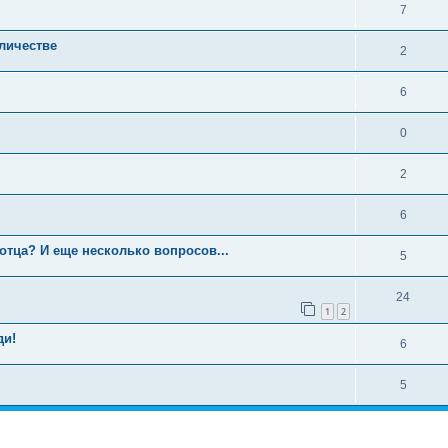
7
личестве
2
6
0
2
6
 отца? И еще несколько вопросов...
5
24
1
2
ди!
6
5