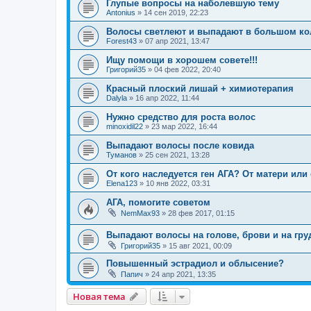
Глупые вопросы на наболевшую тему
Antonius
»
14 сен 2019, 22:23
Волосы светлеют и выпадают в большом ко
Forest43
»
07 апр 2021, 13:47
Ищу помощи в хорошем совете!!!
Григорий35
»
04 фев 2022, 20:40
Красный плоский лишай + химиотерапия
Dalyla
»
16 апр 2022, 11:44
Нужно средство для роста волос
minoxidil22
»
23 мар 2022, 16:44
Выпадают волосы после ковида
Туманов
»
25 сен 2021, 13:28
От кого наследуется ген АГА? От матери или
Elena123
»
10 янв 2022, 03:31
АГА, помогите советом
NemMax93
»
28 фев 2017, 01:15
Выпадают волосы на голове, брови и на гру
Григорий35
»
15 авг 2021, 00:09
Повышенный эстрадиол и облысение?
Папич
»
24 апр 2021, 13:35
Новая тема