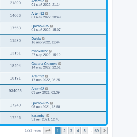
Artem92
21899
01 май 2022, 21:14
Artem92
14066
01 май 2022, 20:49
Григорий35
17553
01 май 2022, 15:07
Dalyla
11580
16 апр 2022, 11:44
minoxidil22
13151
27 мар 2022, 15:12
Оксана Силенко
18494
14 мар 2022, 22:51
Artem92
18191
17 янв 2022, 03:25
Artem92
934028
03 дек 2021, 02:39
Григорий35
17240
05 сен 2021, 18:58
karambyl
17246
31 авг 2021, 12:48
Страница
1
из
69
1
2
3
4
5
69
След.
1721 тема
…