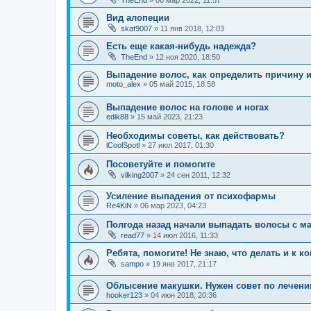
TheEnd
»
06 мар 2022, 11:57
Вид алопеции
skat9007
»
11 янв 2018, 12:03
Есть еще какая-нибудь надежда?
TheEnd
»
12 ноя 2020, 18:50
Выпадение волос, как определить причину 
moto_alex
»
05 май 2015, 18:58
Выпадение волос на голове и ногах
edik88
»
15 май 2023, 21:23
Необходимы советы, как действовать?
lCoolSpotl
»
27 июл 2017, 01:30
Посоветуйте и помогите
vilking2007
»
24 сен 2011, 12:32
Усиление выпадения от психофармы
Re4KiN
»
06 мар 2023, 04:23
Полгода назад начали выпадать волосы с м
read77
»
14 июл 2016, 11:33
Ребята, помогите! Не знаю, что делать и к 
sampo
»
19 янв 2017, 21:17
Облысение макушки. Нужен совет по лечени
hooker123
»
04 июн 2018, 20:36