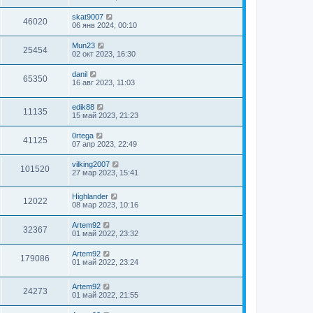
skat9007
46020
06 янв 2024, 00:10
Mun23
25454
02 окт 2023, 16:30
danil
65350
16 авг 2023, 11:03
edik88
11135
15 май 2023, 21:23
0rtega
41125
07 апр 2023, 22:49
vilking2007
101520
27 мар 2023, 15:41
Highlander
12022
08 мар 2023, 10:16
Artem92
32367
01 май 2022, 23:32
Artem92
179086
01 май 2022, 23:24
Artem92
24273
01 май 2022, 21:55