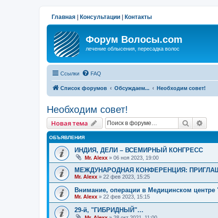
Главная
|
Консультации
|
Контакты
Форум Волосы.com
лечение облысения, пересадка волос
Ссылки
FAQ
Список форумов
Обсуждаем...
Необходим совет!
Необходим совет!
Поиск
Рас
Новая тема
ОБЪЯВЛЕНИЯ
ИНДИЯ, ДЕЛИ – ВСЕМИРНЫЙ КОНГРЕСС
Mr. Alexx
»
06 ноя 2023, 19:00
МЕЖДУНАРОДНАЯ КОНФЕРЕНЦИЯ: ПРИГЛАШ
Mr. Alexx
»
22 фев 2023, 15:25
Внимание, операции в Медицинском центре 
Mr. Alexx
»
22 фев 2023, 15:15
29-й, "ГИБРИДНЫЙ"…
Mr. Alexx
»
28 окт 2021, 11:00