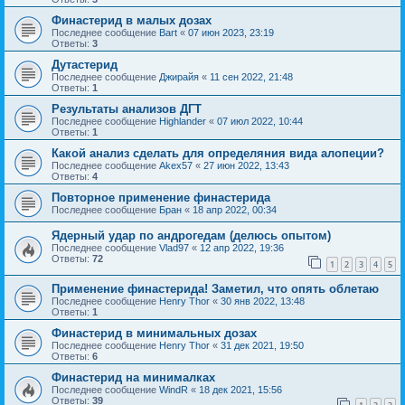
Финастерид в малых дозах
Последнее сообщение
Bart
«
07 июн 2023, 23:19
Ответы:
3
Дутастерид
Последнее сообщение
Джирайя
«
11 сен 2022, 21:48
Ответы:
1
Результаты анализов ДГТ
Последнее сообщение
Highlander
«
07 июл 2022, 10:44
Ответы:
1
Какой анализ сделать для определяния вида алопеции?
Последнее сообщение
Akex57
«
27 июн 2022, 13:43
Ответы:
4
Повторное применение финастерида
Последнее сообщение
Бран
«
18 апр 2022, 00:34
Ядерный удар по андрогедам (делюсь опытом)
Последнее сообщение
Vlad97
«
12 апр 2022, 19:36
Ответы:
72
1
2
3
4
5
Применение финастерида! Заметил, что опять облетаю
Последнее сообщение
Henry Thor
«
30 янв 2022, 13:48
Ответы:
1
Финастерид в минимальных дозах
Последнее сообщение
Henry Thor
«
31 дек 2021, 19:50
Ответы:
6
Финастерид на минималках
Последнее сообщение
WindR
«
18 дек 2021, 15:56
Ответы:
39