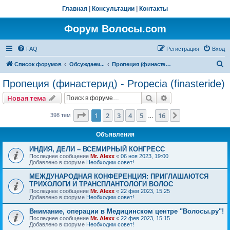
Главная
|
Консультации
|
Контакты
Форум Волосы.com
FAQ
Регистрация
Вход
П
Список форумов
Обсуждаем...
Пропеция (финастерид) - Propecia (finasteride)
о
Пропеция (финастерид) - Propecia (finasteride)
и
Поиск
Расширенный пои
Новая тема
с
к
Страница
1
из
16
1
2
3
4
5
16
След.
398 тем
…
Объявления
ИНДИЯ, ДЕЛИ – ВСЕМИРНЫЙ КОНГРЕСС
Последнее сообщение
Mr. Alexx
«
06 ноя 2023, 19:00
Добавлено в форуме
Необходим совет!
МЕЖДУНАРОДНАЯ КОНФЕРЕНЦИЯ: ПРИГЛАШАЮТСЯ
ТРИХОЛОГИ И ТРАНСПЛАНТОЛОГИ ВОЛОС
Последнее сообщение
Mr. Alexx
«
22 фев 2023, 15:25
Добавлено в форуме
Необходим совет!
Внимание, операции в Медицинском центре "Волосы.ру"!
Последнее сообщение
Mr. Alexx
«
22 фев 2023, 15:15
Добавлено в форуме
Необходим совет!