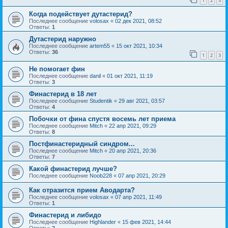
1
2
3
Когда подействует дутастерид?
Последнее сообщение
volosax
«
02 дек 2021, 08:52
Ответы:
1
Дутастерид наружно
Последнее сообщение
artem55
«
15 окт 2021, 10:34
Ответы:
36
1
2
3
Не помогает фин
Последнее сообщение
danil
«
01 окт 2021, 11:19
Ответы:
3
Финастерид в 18 лет
Последнее сообщение
Studentik
«
29 авг 2021, 03:57
Ответы:
4
Побочки от фина спустя восемь лет приема
Последнее сообщение
Mitch
«
22 апр 2021, 09:29
Ответы:
8
Постфинастеридный синдром...
Последнее сообщение
Mitch
«
20 апр 2021, 20:36
Ответы:
7
Какой финастерид лучше?
Последнее сообщение
Noob228
«
07 апр 2021, 20:29
Как отразится прием Аводарта?
Последнее сообщение
volosax
«
07 апр 2021, 11:49
Ответы:
1
Финастерид и либидо
Последнее сообщение
Highlander
«
15 фев 2021, 14:44
Ответы:
2