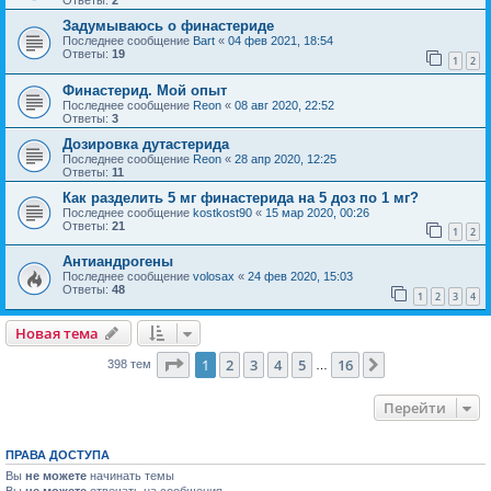
Задумываюсь о финастериде
Последнее сообщение
Bart
«
04 фев 2021, 18:54
Ответы:
19
1
2
Финастерид. Мой опыт
Последнее сообщение
Reon
«
08 авг 2020, 22:52
Ответы:
3
Дозировка дутастерида
Последнее сообщение
Reon
«
28 апр 2020, 12:25
Ответы:
11
Как разделить 5 мг финастерида на 5 доз по 1 мг?
Последнее сообщение
kostkost90
«
15 мар 2020, 00:26
Ответы:
21
1
2
Антиандрогены
Последнее сообщение
volosax
«
24 фев 2020, 15:03
Ответы:
48
1
2
3
4
Новая тема
Страница
1
из
16
1
2
3
4
5
16
След.
398 тем
…
Перейти
ПРАВА ДОСТУПА
Вы
не можете
начинать темы
Вы
не можете
отвечать на сообщения