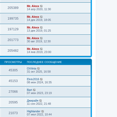
Mr. Alexx
205389
14 апр 2020, 11:30
Mr. Alexx
199735
14 дек 2019, 18:05
Mr. Alexx
197129
13 дек 2019, 01:25
Mr. Alexx
201773
30 авг 2019, 12:30
Mr. Alexx
205482
14 янв 2019, 23:00
ПРОСМОТРЫ
ПОСЛЕДНЕЕ СООБЩЕНИЕ
OtVinta
45305
31 окт 2025, 16:58
Elvis2016
45153
08 июн 2024, 16:35
Bart
27066
07 июн 2023, 23:19
Джирайя
20595
11 сен 2022, 21:48
Highlander
21073
07 июл 2022, 10:44