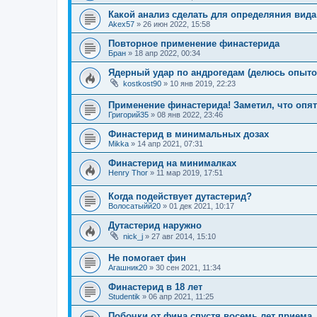
Какой анализ сделать для определяния вид
Akex57
»
26 июн 2022, 15:58
Повторное применение финастерида
Бран
»
18 апр 2022, 00:34
Ядерный удар по андрогедам (делюсь опыто
kostkost90
»
10 янв 2019, 22:23
Применение финастерида! Заметил, что опя
Григорий35
»
08 янв 2022, 23:46
Финастерид в минимальных дозах
Mikka
»
14 апр 2021, 07:31
Финастерид на минималках
Henry Thor
»
11 мар 2019, 17:51
Когда подействует дутастерид?
Волосатыйй20
»
01 дек 2021, 10:17
Дутастерид наружно
nick_j
»
27 авг 2014, 15:10
Не помогает фин
Агашник20
»
30 сен 2021, 11:34
Финастерид в 18 лет
Studentik
»
06 апр 2021, 11:25
Побочки от фина спустя восемь лет приема