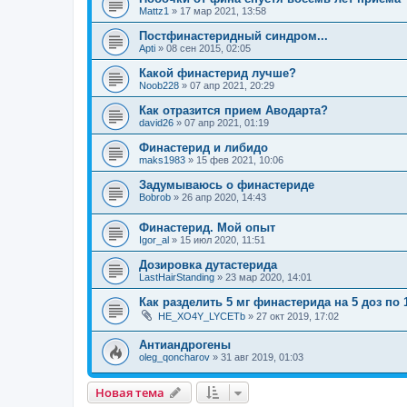
Mattz1
»
17 мар 2021, 13:58
Постфинастеридный синдром...
Apti
»
08 сен 2015, 02:05
Какой финастерид лучше?
Noob228
»
07 апр 2021, 20:29
Как отразится прием Аводарта?
david26
»
07 апр 2021, 01:19
Финастерид и либидо
maks1983
»
15 фев 2021, 10:06
Задумываюсь о финастериде
Bobrob
»
26 апр 2020, 14:43
Финастерид. Мой опыт
Igor_al
»
15 июл 2020, 11:51
Дозировка дутастерида
LastHairStanding
»
23 мар 2020, 14:01
Как разделить 5 мг финастерида на 5 доз по 
HE_XO4Y_LYCETb
»
27 окт 2019, 17:02
Антиандрогены
oleg_qoncharov
»
31 авг 2019, 01:03
Новая тема