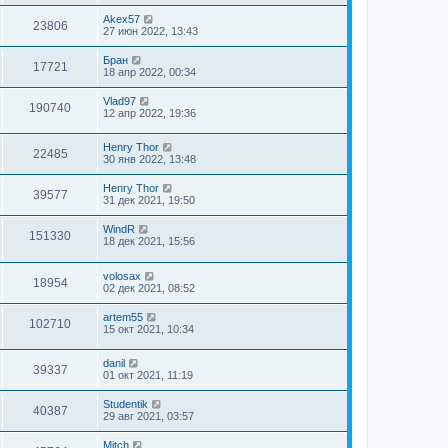
Akex57
23806
27 июн 2022, 13:43
Бран
17721
18 апр 2022, 00:34
Vlad97
190740
12 апр 2022, 19:36
Henry Thor
22485
30 янв 2022, 13:48
Henry Thor
39577
31 дек 2021, 19:50
WindR
151330
18 дек 2021, 15:56
volosax
18954
02 дек 2021, 08:52
artem55
102710
15 окт 2021, 10:34
danil
39337
01 окт 2021, 11:19
Studentik
40387
29 авг 2021, 03:57
Mitch