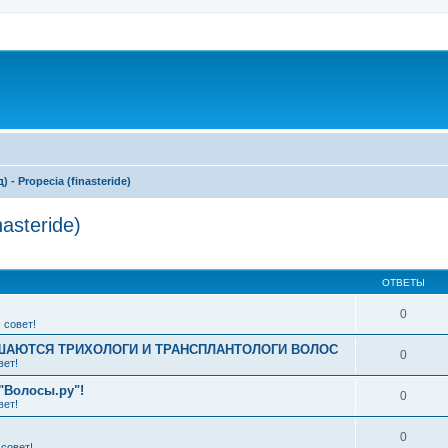
- Propecia (finasteride)
asteride)
ширенный поиск
ОТВЕТЫ
0
 совет!
АЮТСЯ ТРИХОЛОГИ И ТРАНСПЛАНТОЛОГИ ВОЛОС
0
вет!
"Волосы.ру"!
0
вет!
0
совет!