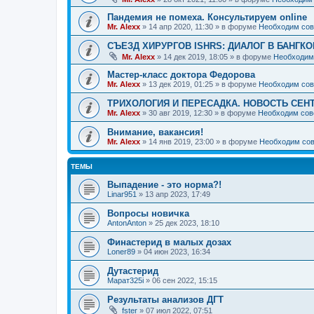
Пандемия не помеха. Консультируем online
Mr. Alexx
»
14 апр 2020, 11:30
» в форуме
Необходим сов
СЪЕЗД ХИРУРГОВ ISHRS: ДИАЛОГ В БАНГКО
Mr. Alexx
»
14 дек 2019, 18:05
» в форуме
Необходим
Мастер-класс доктора Федорова
Mr. Alexx
»
13 дек 2019, 01:25
» в форуме
Необходим сов
ТРИХОЛОГИЯ И ПЕРЕСАДКА. НОВОСТЬ СЕН
Mr. Alexx
»
30 авг 2019, 12:30
» в форуме
Необходим сов
Внимание, вакансия!
Mr. Alexx
»
14 янв 2019, 23:00
» в форуме
Необходим сов
ТЕМЫ
Выпадение - это норма?!
Linar951
»
13 апр 2023, 17:49
Вопросы новичка
AntonAnton
»
25 дек 2023, 18:10
Финастерид в малых дозах
Loner89
»
04 июн 2023, 16:34
Дутастерид
Марат325i
»
06 сен 2022, 15:15
Результаты анализов ДГТ
fster
»
07 июл 2022, 07:51