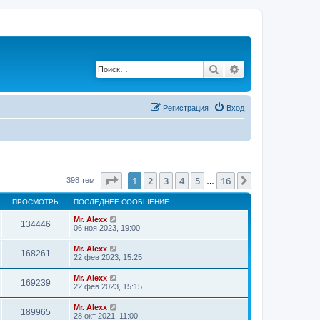
Поиск
Расширенный по
Регистрация
Вход
Страница
1
из
16
1
2
3
4
5
16
След.
398 тем
…
ПРОСМОТРЫ
ПОСЛЕДНЕЕ СООБЩЕНИЕ
Mr. Alexx
134446
06 ноя 2023, 19:00
Mr. Alexx
168261
22 фев 2023, 15:25
Mr. Alexx
169239
22 фев 2023, 15:15
Mr. Alexx
189965
28 окт 2021, 11:00