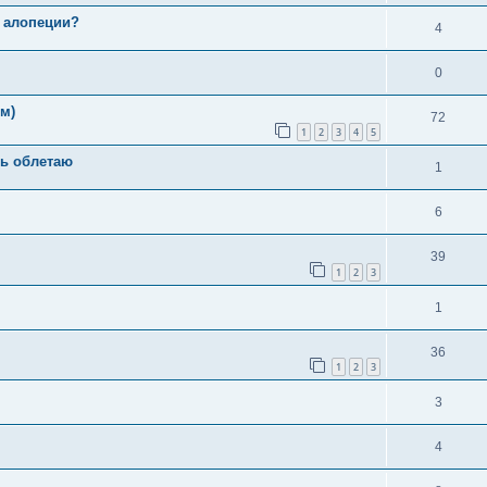
а алопеции?
4
0
м)
72
1
2
3
4
5
ть облетаю
1
6
39
1
2
3
1
36
1
2
3
3
4