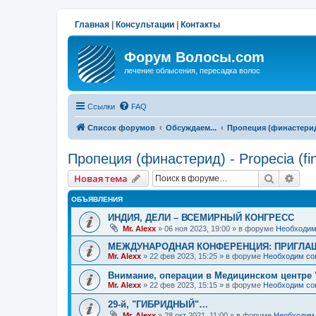
Главная
|
Консультации
|
Контакты
Форум Волосы.com
лечение облысения, пересадка волос
Ссылки
FAQ
Список форумов
Обсуждаем...
Пропеция (финастерид) 
Пропеция (финастерид) - Propecia (fin
Поиск
Рас
Новая тема
ОБЪЯВЛЕНИЯ
ИНДИЯ, ДЕЛИ – ВСЕМИРНЫЙ КОНГРЕСС
Mr. Alexx
»
06 ноя 2023, 19:00
» в форуме
Необходим
МЕЖДУНАРОДНАЯ КОНФЕРЕНЦИЯ: ПРИГЛАШ
Mr. Alexx
»
22 фев 2023, 15:25
» в форуме
Необходим со
Внимание, операции в Медицинском центре 
Mr. Alexx
»
22 фев 2023, 15:15
» в форуме
Необходим со
29-й, "ГИБРИДНЫЙ"…
Mr. Alexx
»
28 окт 2021, 11:00
» в форуме
Необходим 