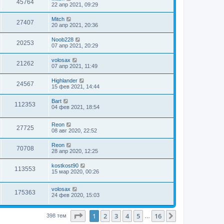
45764
22 апр 2021, 09:29
Mitch
27407
20 апр 2021, 20:36
Noob228
20253
07 апр 2021, 20:29
volosax
21262
07 апр 2021, 11:49
Highlander
24567
15 фев 2021, 14:44
Bart
112353
04 фев 2021, 18:54
Reon
27725
08 авг 2020, 22:52
Reon
70708
28 апр 2020, 12:25
kostkost90
113553
15 мар 2020, 00:26
volosax
175363
24 фев 2020, 15:03
Страница
1
из
16
1
2
3
4
5
16
След.
398 тем
…