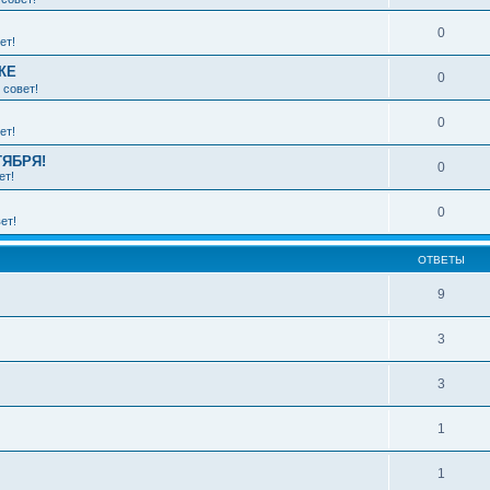
0
ет!
КЕ
0
 совет!
0
ет!
ТЯБРЯ!
0
ет!
0
ет!
ОТВЕТЫ
9
3
3
1
1