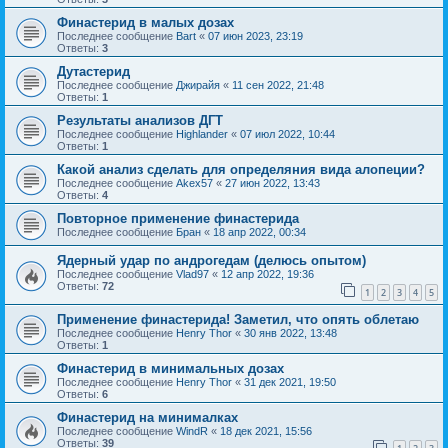
Финастерид в малых дозах
Последнее сообщение
Bart
«
07 июн 2023, 23:19
Ответы:
3
Дутастерид
Последнее сообщение
Джирайя
«
11 сен 2022, 21:48
Ответы:
1
Результаты анализов ДГТ
Последнее сообщение
Highlander
«
07 июл 2022, 10:44
Ответы:
1
Какой анализ сделать для определяния вида алопеции?
Последнее сообщение
Akex57
«
27 июн 2022, 13:43
Ответы:
4
Повторное применение финастерида
Последнее сообщение
Бран
«
18 апр 2022, 00:34
Ядерный удар по андрогедам (делюсь опытом)
Последнее сообщение
Vlad97
«
12 апр 2022, 19:36
Ответы:
72
1
2
3
4
5
Применение финастерида! Заметил, что опять облетаю
Последнее сообщение
Henry Thor
«
30 янв 2022, 13:48
Ответы:
1
Финастерид в минимальных дозах
Последнее сообщение
Henry Thor
«
31 дек 2021, 19:50
Ответы:
6
Финастерид на минималках
Последнее сообщение
WindR
«
18 дек 2021, 15:56
Ответы:
39