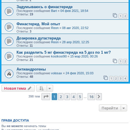
Задумываюсь о финастериде
Последнее сообщение
Bart
«
04 фев 2021, 18:54
Ответы:
19
1
2
Финастерид. Мой опыт
Последнее сообщение
Reon
«
08 авг 2020, 22:52
Ответы:
3
Дозировка дутастерида
Последнее сообщение
Reon
«
28 апр 2020, 12:25
Ответы:
11
Как разделить 5 мг финастерида на 5 доз по 1 мг?
Последнее сообщение
kostkost90
«
15 мар 2020, 00:26
Ответы:
21
1
2
Антиандрогены
Последнее сообщение
volosax
«
24 фев 2020, 15:03
Ответы:
48
1
2
3
4
Новая тема
Страница
1
из
16
1
2
3
4
5
16
След.
398 тем
…
Перейти
ПРАВА ДОСТУПА
Вы
не можете
начинать темы
Вы
не можете
отвечать на сообщения