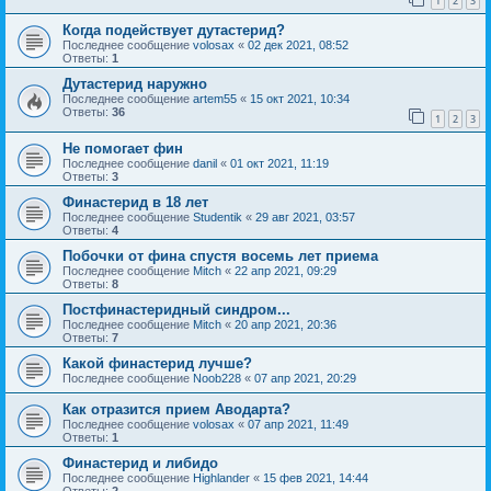
1
2
3
Когда подействует дутастерид?
Последнее сообщение
volosax
«
02 дек 2021, 08:52
Ответы:
1
Дутастерид наружно
Последнее сообщение
artem55
«
15 окт 2021, 10:34
Ответы:
36
1
2
3
Не помогает фин
Последнее сообщение
danil
«
01 окт 2021, 11:19
Ответы:
3
Финастерид в 18 лет
Последнее сообщение
Studentik
«
29 авг 2021, 03:57
Ответы:
4
Побочки от фина спустя восемь лет приема
Последнее сообщение
Mitch
«
22 апр 2021, 09:29
Ответы:
8
Постфинастеридный синдром...
Последнее сообщение
Mitch
«
20 апр 2021, 20:36
Ответы:
7
Какой финастерид лучше?
Последнее сообщение
Noob228
«
07 апр 2021, 20:29
Как отразится прием Аводарта?
Последнее сообщение
volosax
«
07 апр 2021, 11:49
Ответы:
1
Финастерид и либидо
Последнее сообщение
Highlander
«
15 фев 2021, 14:44
Ответы:
2