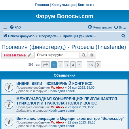
Главная
|
Консультации
|
Контакты
Форум Волосы.com
FAQ
Регистрация
Вход
П
Список форумов
Обсуждаем...
Пропеция (финастерид) - Propecia (finasteride)
о
Пропеция (финастерид) - Propecia (finasteride)
и
Поиск
Расширенный пои
Новая тема
с
к
Страница
1
из
16
1
2
3
4
5
16
След.
398 тем
…
Объявления
ИНДИЯ, ДЕЛИ – ВСЕМИРНЫЙ КОНГРЕСС
Последнее сообщение
Mr. Alexx
«
06 ноя 2023, 19:00
Добавлено в форуме
Необходим совет!
МЕЖДУНАРОДНАЯ КОНФЕРЕНЦИЯ: ПРИГЛАШАЮТСЯ
ТРИХОЛОГИ И ТРАНСПЛАНТОЛОГИ ВОЛОС
Последнее сообщение
Mr. Alexx
«
22 фев 2023, 15:25
Добавлено в форуме
Необходим совет!
Внимание, операции в Медицинском центре "Волосы.ру"!
Последнее сообщение
Mr. Alexx
«
22 фев 2023, 15:15
Добавлено в форуме
Необходим совет!