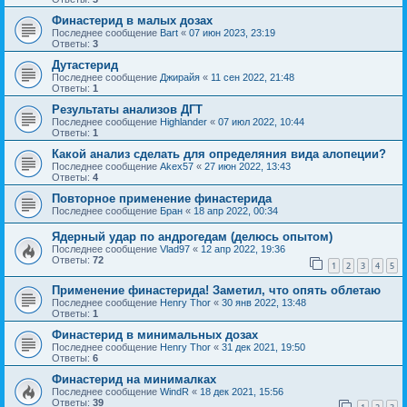
Финастерид в малых дозах
Последнее сообщение
Bart
«
07 июн 2023, 23:19
Ответы:
3
Дутастерид
Последнее сообщение
Джирайя
«
11 сен 2022, 21:48
Ответы:
1
Результаты анализов ДГТ
Последнее сообщение
Highlander
«
07 июл 2022, 10:44
Ответы:
1
Какой анализ сделать для определяния вида алопеции?
Последнее сообщение
Akex57
«
27 июн 2022, 13:43
Ответы:
4
Повторное применение финастерида
Последнее сообщение
Бран
«
18 апр 2022, 00:34
Ядерный удар по андрогедам (делюсь опытом)
Последнее сообщение
Vlad97
«
12 апр 2022, 19:36
Ответы:
72
1
2
3
4
5
Применение финастерида! Заметил, что опять облетаю
Последнее сообщение
Henry Thor
«
30 янв 2022, 13:48
Ответы:
1
Финастерид в минимальных дозах
Последнее сообщение
Henry Thor
«
31 дек 2021, 19:50
Ответы:
6
Финастерид на минималках
Последнее сообщение
WindR
«
18 дек 2021, 15:56
Ответы:
39