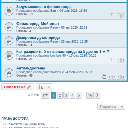
Задумываюсь о финастериде
Последнее сообщение
Bart
«
04 фев 2021, 18:54
Ответы:
19
1
2
Финастерид. Мой опыт
Последнее сообщение
Reon
«
08 авг 2020, 22:52
Ответы:
3
Дозировка дутастерида
Последнее сообщение
Reon
«
28 апр 2020, 12:25
Ответы:
11
Как разделить 5 мг финастерида на 5 доз по 1 мг?
Последнее сообщение
kostkost90
«
15 мар 2020, 00:26
Ответы:
21
1
2
Антиандрогены
Последнее сообщение
volosax
«
24 фев 2020, 15:03
Ответы:
48
1
2
3
4
Новая тема
Страница
1
из
16
1
2
3
4
5
16
След.
398 тем
…
Перейти
ПРАВА ДОСТУПА
Вы
не можете
начинать темы
Вы
не можете
отвечать на сообщения