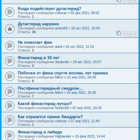
1
2
3
Когда подействует дутастерид?
Последнее сообщение
volosax
«
02 дек 2021, 08:52
Ответы:
1
Дутастерид наружно
Последнее сообщение
artem55
«
15 окт 2021, 10:34
Ответы:
36
1
2
3
Не помогает фин
Последнее сообщение
danil
«
01 окт 2021, 11:19
Ответы:
3
Финастерид в 18 лет
Последнее сообщение
Studentik
«
29 авг 2021, 03:57
Ответы:
4
Побочки от фина спустя восемь лет приема
Последнее сообщение
Mitch
«
22 апр 2021, 09:29
Ответы:
8
Постфинастеридный синдром...
Последнее сообщение
Mitch
«
20 апр 2021, 20:36
Ответы:
7
Какой финастерид лучше?
Последнее сообщение
Noob228
«
07 апр 2021, 20:29
Как отразится прием Аводарта?
Последнее сообщение
volosax
«
07 апр 2021, 11:49
Ответы:
1
Финастерид и либидо
Последнее сообщение
Highlander
«
15 фев 2021, 14:44
Ответы:
2