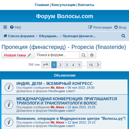
Главная
|
Консультации
|
Контакты
Форум Волосы.com
FAQ
Регистрация
Вход
П
Список форумов
Обсуждаем...
Пропеция (финастерид) - Propecia (finasteride)
о
Пропеция (финастерид) - Propecia (finasteride)
и
Поиск
Расширенный пои
Новая тема
с
к
Страница
1
из
16
1
2
3
4
5
16
След.
398 тем
…
Объявления
ИНДИЯ, ДЕЛИ – ВСЕМИРНЫЙ КОНГРЕСС
Последнее сообщение
Mr. Alexx
«
06 ноя 2023, 19:00
Добавлено в форуме
Необходим совет!
МЕЖДУНАРОДНАЯ КОНФЕРЕНЦИЯ: ПРИГЛАШАЮТСЯ
ТРИХОЛОГИ И ТРАНСПЛАНТОЛОГИ ВОЛОС
Последнее сообщение
Mr. Alexx
«
22 фев 2023, 15:25
Добавлено в форуме
Необходим совет!
Внимание, операции в Медицинском центре "Волосы.ру"!
Последнее сообщение
Mr. Alexx
«
22 фев 2023, 15:15
Добавлено в форуме
Необходим совет!