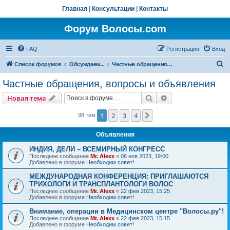
Главная
|
Консультации
|
Контакты
Форум Волосы.com
FAQ
Регистрация
Вход
П
Список форумов
Обсуждаем...
Частные обращения, вопросы и объявления
о
Частные обращения, вопросы и объявления
и
Поиск
Расширенный пои
Новая тема
с
к
1
2
3
4
След.
98 тем
Объявления
ИНДИЯ, ДЕЛИ – ВСЕМИРНЫЙ КОНГРЕСС
Последнее сообщение
Mr. Alexx
«
06 ноя 2023, 19:00
Добавлено в форуме
Необходим совет!
МЕЖДУНАРОДНАЯ КОНФЕРЕНЦИЯ: ПРИГЛАШАЮТСЯ
ТРИХОЛОГИ И ТРАНСПЛАНТОЛОГИ ВОЛОС
Последнее сообщение
Mr. Alexx
«
22 фев 2023, 15:25
Добавлено в форуме
Необходим совет!
Внимание, операции в Медицинском центре "Волосы.ру"!
Последнее сообщение
Mr. Alexx
«
22 фев 2023, 15:15
Добавлено в форуме
Необходим совет!