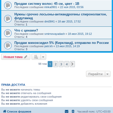
Продам систему волос: 45 см, цвет - 1B
Последнее сообщение
irinka0901
«
22 ноя 2015, 03:56
Нужны срочно лосьоны-антиандрогены спиронолактон,
флдутамид
Последнее сообщение
dmi3841
«
18 авг 2015, 17:52
Ответы:
1
Что с ценами?
Последнее сообщение
smirnovayadash
«
18 июл 2015, 19:12
Ответы:
4
Продам миноксидил 5% (Киркланд), отправлю по России
Последнее сообщение
petr.kh
«
13 июл 2015, 14:19
Ответы:
3
Новая тема
1
2
3
4
След.
98 тем
Перейти
ПРАВА ДОСТУПА
Вы
не можете
начинать темы
Вы
не можете
отвечать на сообщения
Вы
не можете
редактировать свои сообщения
Вы
не можете
удалять свои сообщения
Вы
не можете
добавлять вложения
Список форумов
Часовой пояс:
UTC+03:00