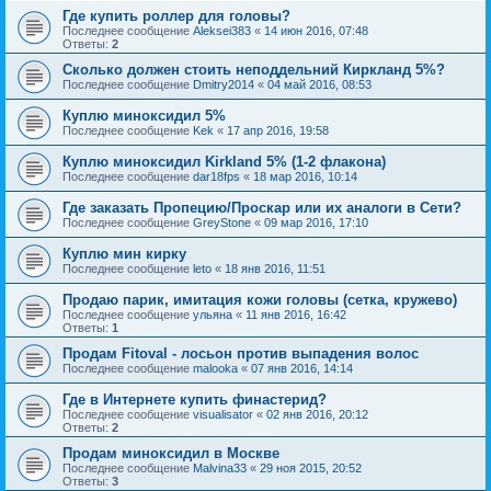
Где купить роллер для головы?
Последнее сообщение
Aleksei383
«
14 июн 2016, 07:48
Ответы:
2
Сколько должен стоить неподдельний Киркланд 5%?
Последнее сообщение
Dmitry2014
«
04 май 2016, 08:53
Куплю миноксидил 5%
Последнее сообщение
Kek
«
17 апр 2016, 19:58
Куплю миноксидил Kirkland 5% (1-2 флакона)
Последнее сообщение
dar18fps
«
18 мар 2016, 10:14
Где заказать Пропецию/Проскар или их аналоги в Сети?
Последнее сообщение
GreyStone
«
09 мар 2016, 17:10
Куплю мин кирку
Последнее сообщение
leto
«
18 янв 2016, 11:51
Продаю парик, имитация кожи головы (сетка, кружево)
Последнее сообщение
ульяна
«
11 янв 2016, 16:42
Ответы:
1
Продам Fitoval - лосьон против выпадения волос
Последнее сообщение
malooka
«
07 янв 2016, 14:14
Где в Интернете купить финастерид?
Последнее сообщение
visualisator
«
02 янв 2016, 20:12
Ответы:
2
Продам миноксидил в Москве
Последнее сообщение
Malvina33
«
29 ноя 2015, 20:52
Ответы:
3