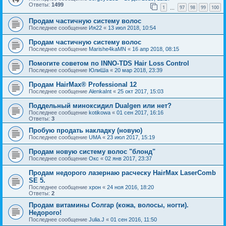
Ответы:
1499
1
97
98
99
100
…
Продам частичную систему волос
Последнее сообщение
Ия22
«
13 июл 2018, 10:54
Продам частичную систему волос
Последнее сообщение
Marishe4kaMN
«
16 апр 2018, 08:15
Помогите советом по INNO-TDS Hair Loss Control
Последнее сообщение
ЮлиШа
«
20 мар 2018, 23:39
Продам HairMax® Professional 12
Последнее сообщение
AlenkaInt
«
25 окт 2017, 15:03
Поддельный миноксидил Dualgen или нет?
Последнее сообщение
kotikowa
«
01 сен 2017, 16:16
Ответы:
3
Пробую продать накладку (новую)
Последнее сообщение
UMA
«
23 июл 2017, 15:19
Продам новую систему волос "блонд"
Последнее сообщение
Окс
«
02 янв 2017, 23:37
Продам недорого лазернаю расческу HairMax LaserComb
SE 5.
Последнее сообщение
хрон
«
24 ноя 2016, 18:20
Ответы:
2
Продам витамины Солгар (кожа, волосы, ногти).
Недорого!
Последнее сообщение
Julia.J
«
01 сен 2016, 11:50