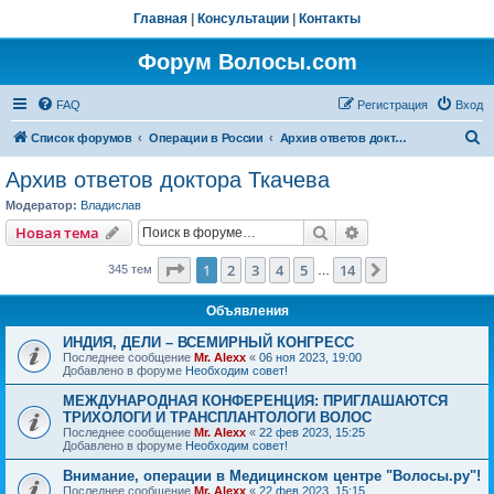
Главная
|
Консультации
|
Контакты
Форум Волосы.com
FAQ
Регистрация
Вход
П
Список форумов
Операции в России
Архив ответов доктора Ткачева
о
Архив ответов доктора Ткачева
и
Модератор:
Владислав
с
Поиск
Расширенный пои
Новая тема
к
Страница
1
из
14
1
2
3
4
5
14
След.
345 тем
…
Объявления
ИНДИЯ, ДЕЛИ – ВСЕМИРНЫЙ КОНГРЕСС
Последнее сообщение
Mr. Alexx
«
06 ноя 2023, 19:00
Добавлено в форуме
Необходим совет!
МЕЖДУНАРОДНАЯ КОНФЕРЕНЦИЯ: ПРИГЛАШАЮТСЯ
ТРИХОЛОГИ И ТРАНСПЛАНТОЛОГИ ВОЛОС
Последнее сообщение
Mr. Alexx
«
22 фев 2023, 15:25
Добавлено в форуме
Необходим совет!
Внимание, операции в Медицинском центре "Волосы.ру"!
Последнее сообщение
Mr. Alexx
«
22 фев 2023, 15:15