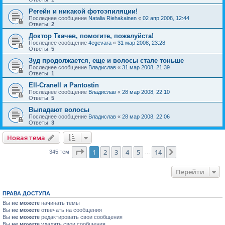
Регейн и никакой фотоэпиляции!
Последнее сообщение
Natalia Riehakainen
«
02 апр 2008, 12:44
Ответы:
2
Доктор Ткачев, помогите, пожалуйста!
Последнее сообщение
4egevara
«
31 мар 2008, 23:28
Ответы:
5
Зуд продолжается, еще и волосы стале тоньше
Последнее сообщение
Владислав
«
31 мар 2008, 21:39
Ответы:
1
Ell-Cranell и Pantostin
Последнее сообщение
Владислав
«
28 мар 2008, 22:10
Ответы:
5
Выпадают волосы
Последнее сообщение
Владислав
«
28 мар 2008, 22:06
Ответы:
3
Новая тема
Страница
1
из
14
1
2
3
4
5
14
След.
345 тем
…
Перейти
ПРАВА ДОСТУПА
Вы
не можете
начинать темы
Вы
не можете
отвечать на сообщения
Вы
не можете
редактировать свои сообщения
Вы
не можете
удалять свои сообщения