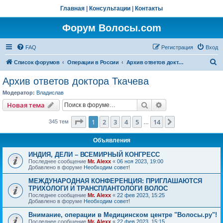
Главная
|
Консультации
|
Контакты
Форум Волосы.com
FAQ
Регистрация
Вход
П
Список форумов
Операции в России
Архив ответов доктора Ткачева
о
Архив ответов доктора Ткачева
и
Модератор:
Владислав
с
Поиск
Расширенный пои
Новая тема
к
Страница
1
из
14
1
2
3
4
5
14
След.
345 тем
…
Объявления
ИНДИЯ, ДЕЛИ – ВСЕМИРНЫЙ КОНГРЕСС
Последнее сообщение
Mr. Alexx
«
06 ноя 2023, 19:00
Добавлено в форуме
Необходим совет!
МЕЖДУНАРОДНАЯ КОНФЕРЕНЦИЯ: ПРИГЛАШАЮТСЯ
ТРИХОЛОГИ И ТРАНСПЛАНТОЛОГИ ВОЛОС
Последнее сообщение
Mr. Alexx
«
22 фев 2023, 15:25
Добавлено в форуме
Необходим совет!
Внимание, операции в Медицинском центре "Волосы.ру"!
Последнее сообщение
Mr. Alexx
«
22 фев 2023, 15:15