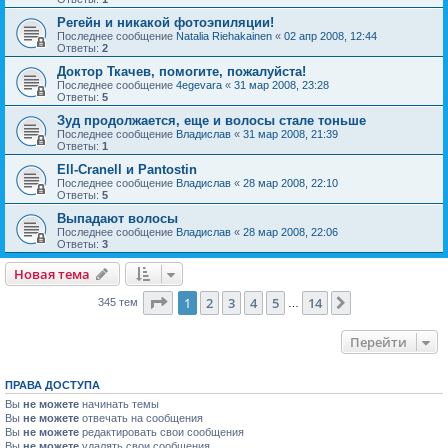
Регейн и никакой фотоэпиляции!
Последнее сообщение
Natalia Riehakainen
«
02 апр 2008, 12:44
Ответы:
2
Доктор Ткачев, помогите, пожалуйста!
Последнее сообщение
4egevara
«
31 мар 2008, 23:28
Ответы:
5
Зуд продолжается, еще и волосы стале тоньше
Последнее сообщение
Владислав
«
31 мар 2008, 21:39
Ответы:
1
Ell-Cranell и Pantostin
Последнее сообщение
Владислав
«
28 мар 2008, 22:10
Ответы:
5
Выпадают волосы
Последнее сообщение
Владислав
«
28 мар 2008, 22:06
Ответы:
3
Новая тема
Страница
1
из
14
1
2
3
4
5
14
След.
345 тем
…
Перейти
ПРАВА ДОСТУПА
Вы
не можете
начинать темы
Вы
не можете
отвечать на сообщения
Вы
не можете
редактировать свои сообщения
Вы
не можете
удалять свои сообщения