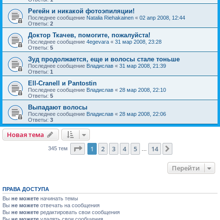
Регейн и никакой фотоэпиляции!
Последнее сообщение
Natalia Riehakainen
«
02 апр 2008, 12:44
Ответы:
2
Доктор Ткачев, помогите, пожалуйста!
Последнее сообщение
4egevara
«
31 мар 2008, 23:28
Ответы:
5
Зуд продолжается, еще и волосы стале тоньше
Последнее сообщение
Владислав
«
31 мар 2008, 21:39
Ответы:
1
Ell-Cranell и Pantostin
Последнее сообщение
Владислав
«
28 мар 2008, 22:10
Ответы:
5
Выпадают волосы
Последнее сообщение
Владислав
«
28 мар 2008, 22:06
Ответы:
3
Новая тема
Страница
1
из
14
1
2
3
4
5
14
След.
345 тем
…
Перейти
ПРАВА ДОСТУПА
Вы
не можете
начинать темы
Вы
не можете
отвечать на сообщения
Вы
не можете
редактировать свои сообщения
Вы
не можете
удалять свои сообщения