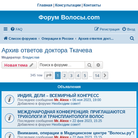
Главная
|
Консультации
|
Контакты
Форум Волосы.com
FAQ
Регистрация
Вход
П
Список форумов
Операции в России
Архив ответов доктора Ткачева
о
Архив ответов доктора Ткачева
и
Модератор:
Владислав
с
Поиск
Расширенный пои
Новая тема
к
Страница
1
из
14
1
2
3
4
5
14
След.
345 тем
…
Объявления
ИНДИЯ, ДЕЛИ – ВСЕМИРНЫЙ КОНГРЕСС
Последнее сообщение
Mr. Alexx
«
06 ноя 2023, 19:00
Добавлено в форуме
Необходим совет!
МЕЖДУНАРОДНАЯ КОНФЕРЕНЦИЯ: ПРИГЛАШАЮТСЯ
ТРИХОЛОГИ И ТРАНСПЛАНТОЛОГИ ВОЛОС
Последнее сообщение
Mr. Alexx
«
22 фев 2023, 15:25
Добавлено в форуме
Необходим совет!
Внимание, операции в Медицинском центре "Волосы.ру"!
Последнее сообщение
Mr. Alexx
«
22 фев 2023, 15:15