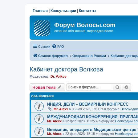
Главная
|
Консультации
|
Контакты
Форум Волосы.com
лечение облысения, пересадка волос
Ссылки
FAQ
Список форумов
Операции в России
Кабинет доктор
Кабинет доктора Волкова
Модератор:
Dr. Volkov
Поиск
Рас
Новая тема
ОБЪЯВЛЕНИЯ
ИНДИЯ, ДЕЛИ – ВСЕМИРНЫЙ КОНГРЕСС
Mr. Alexx
»
06 ноя 2023, 19:00
» в форуме
Необходим
МЕЖДУНАРОДНАЯ КОНФЕРЕНЦИЯ: ПРИГЛАШ
Mr. Alexx
»
22 фев 2023, 15:25
» в форуме
Необходим со
Внимание, операции в Медицинском центре 
Mr. Alexx
»
22 фев 2023, 15:15
» в форуме
Необходим со