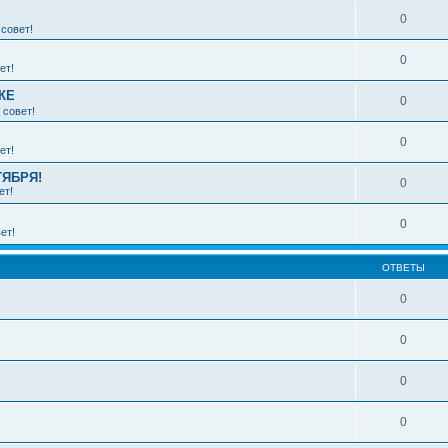
0
совет!
0
ет!
КЕ
0
 совет!
0
ет!
ТЯБРЯ!
0
ет!
0
ет!
ОТВЕТЫ
0
0
0
0