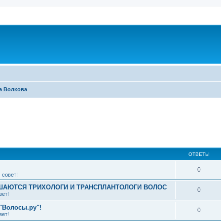
а Волкова
ширенный поиск
ОТВЕТЫ
0
 совет!
АЮТСЯ ТРИХОЛОГИ И ТРАНСПЛАНТОЛОГИ ВОЛОС
0
вет!
"Волосы.ру"!
0
вет!