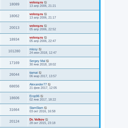
volosy.ru
18089
13 апр 2006, 21:21
volosy.ru
18062
13 апр 2006, 21:17
volosy.ru
20013
05 апр 2006, 22:52
volosy.ru
18934
05 апр 2006, 22:47
missy
101280
24 июн 2018, 12:47
Sergey Mal
17169
30 янв 2018, 18:02
tiamat
26044
06 мар 2017, 13:57
Alexander77
68656
21 фев 2017, 12:05
Егор96
18606
02 янв 2017, 18:22
SlamSlam
31664
03 окт 2016, 16:58
Dr. Volkov
20124
28 окт 2015, 23:18