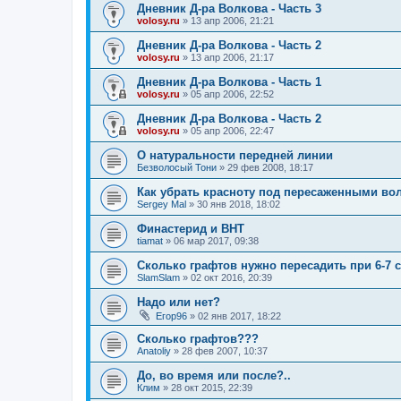
Дневник Д-ра Волкова - Часть 3
volosy.ru
»
13 апр 2006, 21:21
Дневник Д-ра Волкова - Часть 2
volosy.ru
»
13 апр 2006, 21:17
Дневник Д-ра Волкова - Часть 1
volosy.ru
»
05 апр 2006, 22:52
Дневник Д-ра Волкова - Часть 2
volosy.ru
»
05 апр 2006, 22:47
О натуральности передней линии
Безволосый Тони
»
29 фев 2008, 18:17
Как убрать красноту под пересаженными во
Sergey Mal
»
30 янв 2018, 18:02
Финастерид и BHT
tiamat
»
06 мар 2017, 09:38
Сколько графтов нужно пересадить при 6-7 
SlamSlam
»
02 окт 2016, 20:39
Надо или нет?
Егор96
»
02 янв 2017, 18:22
Сколько графтов???
Anatoliy
»
28 фев 2007, 10:37
До, во время или после?..
Клим
»
28 окт 2015, 22:39