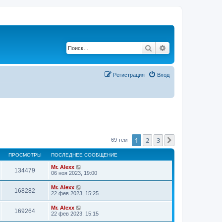
Поиск
Расширенный по
Регистрация
Вход
1
2
3
След.
69 тем
ПРОСМОТРЫ
ПОСЛЕДНЕЕ СООБЩЕНИЕ
Mr. Alexx
134479
06 ноя 2023, 19:00
Mr. Alexx
168282
22 фев 2023, 15:25
Mr. Alexx
169264
22 фев 2023, 15:15