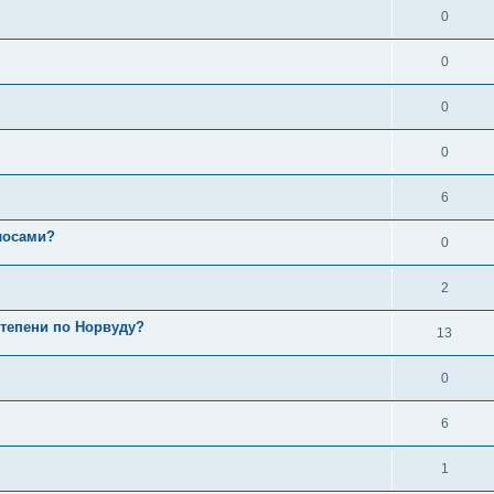
0
0
0
0
6
лосами?
0
2
степени по Норвуду?
13
0
6
1