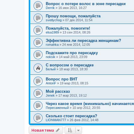
Вопрос о потере волос в зоне пересадки
Derrik
»
16 июн 2013, 16:27
Прошу помощи, пожалуйста
svetlychog
»
07 дек 2014, 11:54
Пожалуйста, помогите!
elsa1989
»
13 сен 2014, 08:26
Эффективна ли пересадка женщинам?
romahka
»
24 янв 2014, 12:05
Подскажите про пересадку
noksik
»
14 май 2013, 23:09
С вопросом о пересадке
Белый
»
18 мар 2013, 18:30
Вопрос про ВНТ
AntonF
»
19 мар 2013, 08:15
Мой рассказ
Jenek
»
17 мар 2013, 19:12
Через какое время (минимально) начинается
Пересаженный
»
10 апр 2012, 20:55
Сколько стоит пересадка?
LIONMAN777
»
26 фев 2012, 14:48
Новая тема