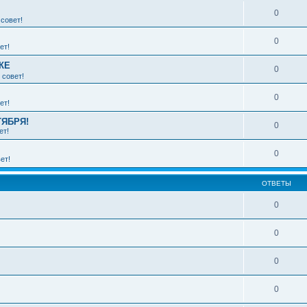
0
совет!
0
ет!
КЕ
0
 совет!
0
ет!
ТЯБРЯ!
0
ет!
0
ет!
ОТВЕТЫ
0
0
0
0