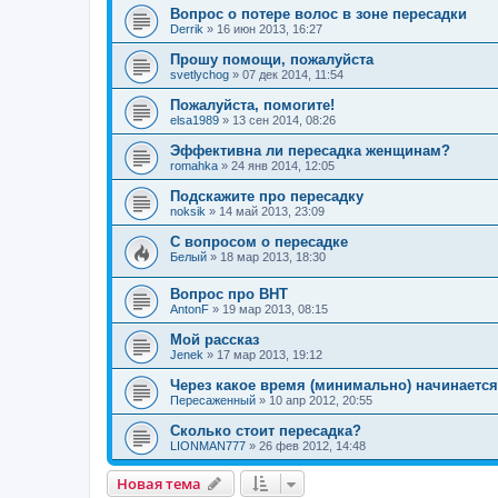
Вопрос о потере волос в зоне пересадки
Derrik
»
16 июн 2013, 16:27
Прошу помощи, пожалуйста
svetlychog
»
07 дек 2014, 11:54
Пожалуйста, помогите!
elsa1989
»
13 сен 2014, 08:26
Эффективна ли пересадка женщинам?
romahka
»
24 янв 2014, 12:05
Подскажите про пересадку
noksik
»
14 май 2013, 23:09
С вопросом о пересадке
Белый
»
18 мар 2013, 18:30
Вопрос про ВНТ
AntonF
»
19 мар 2013, 08:15
Мой рассказ
Jenek
»
17 мар 2013, 19:12
Через какое время (минимально) начинается
Пересаженный
»
10 апр 2012, 20:55
Сколько стоит пересадка?
LIONMAN777
»
26 фев 2012, 14:48
Новая тема