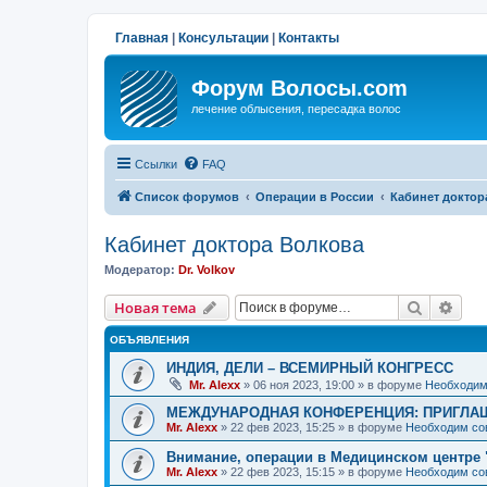
Главная
|
Консультации
|
Контакты
Форум Волосы.com
лечение облысения, пересадка волос
Ссылки
FAQ
Список форумов
Операции в России
Кабинет доктор
Кабинет доктора Волкова
Модератор:
Dr. Volkov
Поиск
Рас
Новая тема
ОБЪЯВЛЕНИЯ
ИНДИЯ, ДЕЛИ – ВСЕМИРНЫЙ КОНГРЕСС
Mr. Alexx
»
06 ноя 2023, 19:00
» в форуме
Необходим
МЕЖДУНАРОДНАЯ КОНФЕРЕНЦИЯ: ПРИГЛАШ
Mr. Alexx
»
22 фев 2023, 15:25
» в форуме
Необходим со
Внимание, операции в Медицинском центре 
Mr. Alexx
»
22 фев 2023, 15:15
» в форуме
Необходим со