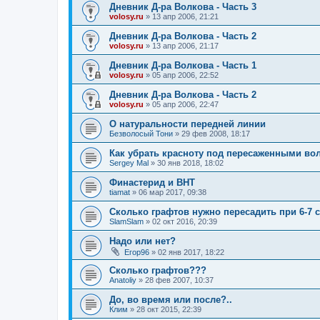
Дневник Д-ра Волкова - Часть 3
volosy.ru
»
13 апр 2006, 21:21
Дневник Д-ра Волкова - Часть 2
volosy.ru
»
13 апр 2006, 21:17
Дневник Д-ра Волкова - Часть 1
volosy.ru
»
05 апр 2006, 22:52
Дневник Д-ра Волкова - Часть 2
volosy.ru
»
05 апр 2006, 22:47
О натуральности передней линии
Безволосый Тони
»
29 фев 2008, 18:17
Как убрать красноту под пересаженными во
Sergey Mal
»
30 янв 2018, 18:02
Финастерид и BHT
tiamat
»
06 мар 2017, 09:38
Сколько графтов нужно пересадить при 6-7 
SlamSlam
»
02 окт 2016, 20:39
Надо или нет?
Егор96
»
02 янв 2017, 18:22
Сколько графтов???
Anatoliy
»
28 фев 2007, 10:37
До, во время или после?..
Клим
»
28 окт 2015, 22:39