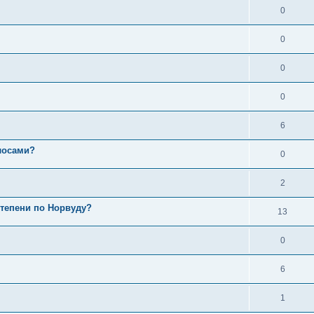
0
0
0
0
6
лосами?
0
2
степени по Норвуду?
13
0
6
1