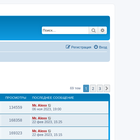
Поиск
Расширенный по
Регистрация
Вход
1
2
3
След.
69 тем
ПРОСМОТРЫ
ПОСЛЕДНЕЕ СООБЩЕНИЕ
Mr. Alexx
134559
06 ноя 2023, 19:00
Mr. Alexx
168358
22 фев 2023, 15:25
Mr. Alexx
169323
22 фев 2023, 15:15