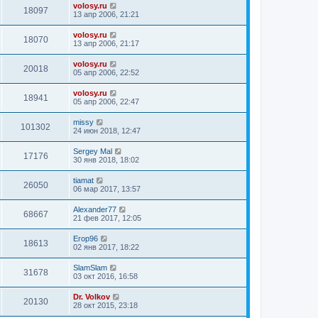
volosy.ru
18097
13 апр 2006, 21:21
volosy.ru
18070
13 апр 2006, 21:17
volosy.ru
20018
05 апр 2006, 22:52
volosy.ru
18941
05 апр 2006, 22:47
missy
101302
24 июн 2018, 12:47
Sergey Mal
17176
30 янв 2018, 18:02
tiamat
26050
06 мар 2017, 13:57
Alexander77
68667
21 фев 2017, 12:05
Егор96
18613
02 янв 2017, 18:22
SlamSlam
31678
03 окт 2016, 16:58
Dr. Volkov
20130
28 окт 2015, 23:18