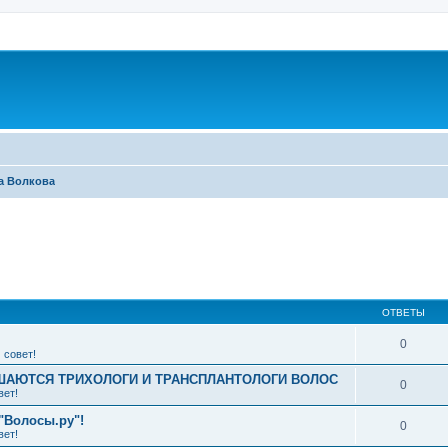
а Волкова
ширенный поиск
ОТВЕТЫ
0
 совет!
АЮТСЯ ТРИХОЛОГИ И ТРАНСПЛАНТОЛОГИ ВОЛОС
0
вет!
"Волосы.ру"!
0
вет!