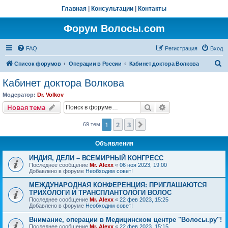
Главная
|
Консультации
|
Контакты
Форум Волосы.com
FAQ
Регистрация
Вход
П
Список форумов
Операции в России
Кабинет доктора Волкова
о
Кабинет доктора Волкова
и
Модератор:
Dr. Volkov
с
Поиск
Расширенный пои
Новая тема
к
1
2
3
След.
69 тем
Объявления
ИНДИЯ, ДЕЛИ – ВСЕМИРНЫЙ КОНГРЕСС
Последнее сообщение
Mr. Alexx
«
06 ноя 2023, 19:00
Добавлено в форуме
Необходим совет!
МЕЖДУНАРОДНАЯ КОНФЕРЕНЦИЯ: ПРИГЛАШАЮТСЯ
ТРИХОЛОГИ И ТРАНСПЛАНТОЛОГИ ВОЛОС
Последнее сообщение
Mr. Alexx
«
22 фев 2023, 15:25
Добавлено в форуме
Необходим совет!
Внимание, операции в Медицинском центре "Волосы.ру"!
Последнее сообщение
Mr. Alexx
«
22 фев 2023, 15:15