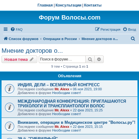
Главная
|
Консультации
|
Контакты
Форум Волосы.com
FAQ
Регистрация
Вход
П
Список форумов
Операции в России
Мнение докторов о...
о
Мнение докторов о...
и
Поиск
Расширенный пои
Новая тема
с
9 тем • Страница
1
из
1
к
Объявления
ИНДИЯ, ДЕЛИ – ВСЕМИРНЫЙ КОНГРЕСС
Последнее сообщение
Mr. Alexx
«
06 ноя 2023, 19:00
Добавлено в форуме
Необходим совет!
МЕЖДУНАРОДНАЯ КОНФЕРЕНЦИЯ: ПРИГЛАШАЮТСЯ
ТРИХОЛОГИ И ТРАНСПЛАНТОЛОГИ ВОЛОС
Последнее сообщение
Mr. Alexx
«
22 фев 2023, 15:25
Добавлено в форуме
Необходим совет!
Внимание, операции в Медицинском центре "Волосы.ру"!
Последнее сообщение
Mr. Alexx
«
22 фев 2023, 15:15
Добавлено в форуме
Необходим совет!
29-й, "ГИБРИДНЫЙ"…