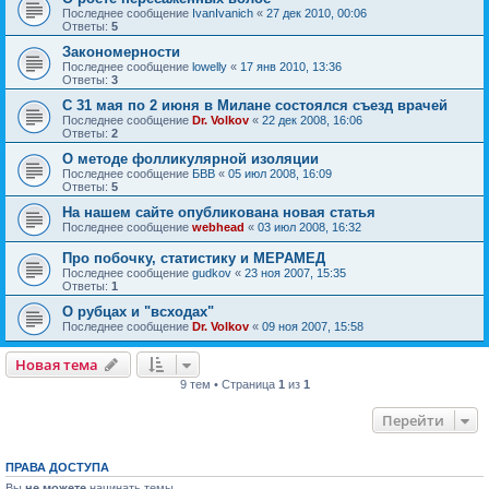
Последнее сообщение
IvanIvanich
«
27 дек 2010, 00:06
Ответы:
5
Закономерности
Последнее сообщение
lowelly
«
17 янв 2010, 13:36
Ответы:
3
С 31 мая по 2 июня в Милане состоялся съезд врачей
Последнее сообщение
Dr. Volkov
«
22 дек 2008, 16:06
Ответы:
2
О методе фолликулярной изоляции
Последнее сообщение
БВВ
«
05 июл 2008, 16:09
Ответы:
5
На нашем сайте опубликована новая статья
Последнее сообщение
webhead
«
03 июл 2008, 16:32
Про побочку, статистику и МЕРАМЕД
Последнее сообщение
gudkov
«
23 ноя 2007, 15:35
Ответы:
1
О рубцах и "всходах"
Последнее сообщение
Dr. Volkov
«
09 ноя 2007, 15:58
Новая тема
9 тем • Страница
1
из
1
Перейти
ПРАВА ДОСТУПА
Вы
не можете
начинать темы