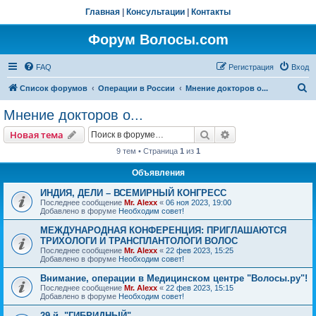
Главная
|
Консультации
|
Контакты
Форум Волосы.com
FAQ
Регистрация
Вход
П
Список форумов
Операции в России
Мнение докторов о...
о
Мнение докторов о...
и
Поиск
Расширенный пои
Новая тема
с
9 тем • Страница
1
из
1
к
Объявления
ИНДИЯ, ДЕЛИ – ВСЕМИРНЫЙ КОНГРЕСС
Последнее сообщение
Mr. Alexx
«
06 ноя 2023, 19:00
Добавлено в форуме
Необходим совет!
МЕЖДУНАРОДНАЯ КОНФЕРЕНЦИЯ: ПРИГЛАШАЮТСЯ
ТРИХОЛОГИ И ТРАНСПЛАНТОЛОГИ ВОЛОС
Последнее сообщение
Mr. Alexx
«
22 фев 2023, 15:25
Добавлено в форуме
Необходим совет!
Внимание, операции в Медицинском центре "Волосы.ру"!
Последнее сообщение
Mr. Alexx
«
22 фев 2023, 15:15
Добавлено в форуме
Необходим совет!
29-й, "ГИБРИДНЫЙ"…