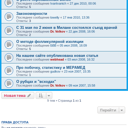
Последнее сообщение
IvanIvanich
«
27 дек 2010, 00:06
Ответы:
5
Закономерности
Последнее сообщение
lowelly
«
17 янв 2010, 13:36
Ответы:
3
С 31 мая по 2 июня в Милане состоялся съезд врачей
Последнее сообщение
Dr. Volkov
«
22 дек 2008, 16:06
Ответы:
2
О методе фолликулярной изоляции
Последнее сообщение
БВВ
«
05 июл 2008, 16:09
Ответы:
5
На нашем сайте опубликована новая статья
Последнее сообщение
webhead
«
03 июл 2008, 16:32
Про побочку, статистику и МЕРАМЕД
Последнее сообщение
gudkov
«
23 ноя 2007, 15:35
Ответы:
1
О рубцах и "всходах"
Последнее сообщение
Dr. Volkov
«
09 ноя 2007, 15:58
Новая тема
9 тем • Страница
1
из
1
Перейти
ПРАВА ДОСТУПА
Вы
не можете
начинать темы