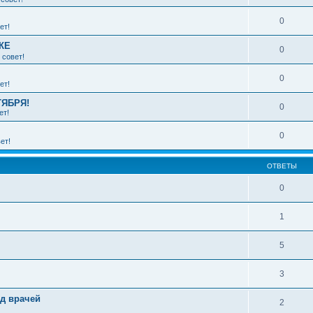
0
ет!
КЕ
0
 совет!
0
ет!
ТЯБРЯ!
0
ет!
0
ет!
ОТВЕТЫ
0
1
5
3
зд врачей
2