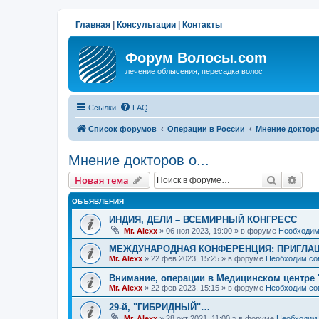
Главная
|
Консультации
|
Контакты
Форум Волосы.com
лечение облысения, пересадка волос
Ссылки
FAQ
Список форумов
Операции в России
Мнение докторов
Мнение докторов о...
Поиск
Рас
Новая тема
ОБЪЯВЛЕНИЯ
ИНДИЯ, ДЕЛИ – ВСЕМИРНЫЙ КОНГРЕСС
Mr. Alexx
»
06 ноя 2023, 19:00
» в форуме
Необходим
МЕЖДУНАРОДНАЯ КОНФЕРЕНЦИЯ: ПРИГЛАШ
Mr. Alexx
»
22 фев 2023, 15:25
» в форуме
Необходим со
Внимание, операции в Медицинском центре 
Mr. Alexx
»
22 фев 2023, 15:15
» в форуме
Необходим со
29-й, "ГИБРИДНЫЙ"…
Mr. Alexx
»
28 окт 2021, 11:00
» в форуме
Необходим 