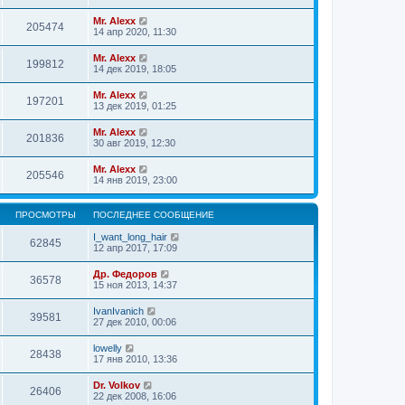
Mr. Alexx
205474
14 апр 2020, 11:30
Mr. Alexx
199812
14 дек 2019, 18:05
Mr. Alexx
197201
13 дек 2019, 01:25
Mr. Alexx
201836
30 авг 2019, 12:30
Mr. Alexx
205546
14 янв 2019, 23:00
ПРОСМОТРЫ
ПОСЛЕДНЕЕ СООБЩЕНИЕ
I_want_long_hair
62845
12 апр 2017, 17:09
Др. Федоров
36578
15 ноя 2013, 14:37
IvanIvanich
39581
27 дек 2010, 00:06
lowelly
28438
17 янв 2010, 13:36
Dr. Volkov
26406
22 дек 2008, 16:06