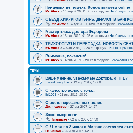
Пандемия не помеха. Консультируем online
Mr. Alexx
»
14 апр 2020, 11:30
» в форуме
Необходим сов
СЪЕЗД ХИРУРГОВ ISHRS: ДИАЛОГ В БАНГКО
Mr. Alexx
»
14 дек 2019, 18:05
» в форуме
Необходим
Мастер-класс доктора Федорова
Mr. Alexx
»
13 дек 2019, 01:25
» в форуме
Необходим сов
ТРИХОЛОГИЯ И ПЕРЕСАДКА. НОВОСТЬ СЕН
Mr. Alexx
»
30 авг 2019, 12:30
» в форуме
Необходим сов
Внимание, вакансия!
Mr. Alexx
»
14 янв 2019, 23:00
» в форуме
Необходим сов
ТЕМЫ
Ваше мнение, уважаемые доктора, о HFE?
I_want_long_hair
»
12 апр 2017, 17:09
О качестве волос с тела...
lisi2009
»
01 апр 2012, 20:20
О росте пересаженных волос
Др. Федоров
»
27 окт 2007, 14:27
Закономерности
Главврач
»
02 апр 2007, 14:30
С 31 мая по 2 июня в Милане состоялся съе
Dr. Volkov
»
26 июн 2007, 14:10