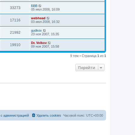
БВВ
33273
05 июл 2008, 16:09
webhead
17116
03 июл 2008, 16:32
gudkov
21992
23 ноя 2007, 15:35
Dr. Volkov
19910
09 ноя 2007, 15:58
9 тем • Страница
1
из
1
Перейти
 с администрацией
Удалить cookies
Часовой пояс:
UTC+03:00