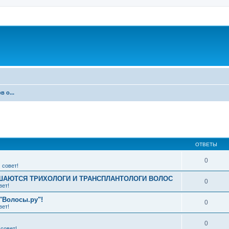
 о...
ширенный поиск
ОТВЕТЫ
0
 совет!
АЮТСЯ ТРИХОЛОГИ И ТРАНСПЛАНТОЛОГИ ВОЛОС
0
вет!
"Волосы.ру"!
0
вет!
0
совет!