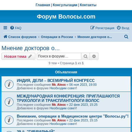
Главная
|
Консультации
|
Контакты
Форум Волосы.com
FAQ
Регистрация
Вход
П
Список форумов
Операции в России
Мнение докторов о...
о
Мнение докторов о...
и
Поиск
Расширенный пои
Новая тема
с
9 тем • Страница
1
из
1
к
Объявления
ИНДИЯ, ДЕЛИ – ВСЕМИРНЫЙ КОНГРЕСС
Последнее сообщение
Mr. Alexx
«
06 ноя 2023, 19:00
Добавлено в форуме
Необходим совет!
МЕЖДУНАРОДНАЯ КОНФЕРЕНЦИЯ: ПРИГЛАШАЮТСЯ
ТРИХОЛОГИ И ТРАНСПЛАНТОЛОГИ ВОЛОС
Последнее сообщение
Mr. Alexx
«
22 фев 2023, 15:25
Добавлено в форуме
Необходим совет!
Внимание, операции в Медицинском центре "Волосы.ру"!
Последнее сообщение
Mr. Alexx
«
22 фев 2023, 15:15
Добавлено в форуме
Необходим совет!
29-й, "ГИБРИДНЫЙ"…