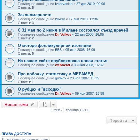
Последнее сообщение
IvanIvanich
«
27 дек 2010, 00:06
Ответы:
5
Закономерности
Последнее сообщение
lowelly
«
17 янв 2010, 13:36
Ответы:
3
С 31 мая по 2 июня в Милане состоялся съезд врачей
Последнее сообщение
Dr. Volkov
«
22 дек 2008, 16:06
Ответы:
2
О методе фолликулярной изоляции
Последнее сообщение
БВВ
«
05 июл 2008, 16:09
Ответы:
5
На нашем сайте опубликована новая статья
Последнее сообщение
webhead
«
03 июл 2008, 16:32
Про побочку, статистику и МЕРАМЕД
Последнее сообщение
gudkov
«
23 ноя 2007, 15:35
Ответы:
1
О рубцах и "всходах"
Последнее сообщение
Dr. Volkov
«
09 ноя 2007, 15:58
Новая тема
9 тем • Страница
1
из
1
Перейти
ПРАВА ДОСТУПА
Вы
не можете
начинать темы