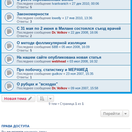
Последнее сообщение
IvanIvanich
«
27 дек 2010, 00:06
Ответы:
5
Закономерности
Последнее сообщение
lowelly
«
17 янв 2010, 13:36
Ответы:
3
С 31 мая по 2 июня в Милане состоялся съезд врачей
Последнее сообщение
Dr. Volkov
«
22 дек 2008, 16:06
Ответы:
2
О методе фолликулярной изоляции
Последнее сообщение
БВВ
«
05 июл 2008, 16:09
Ответы:
5
На нашем сайте опубликована новая статья
Последнее сообщение
webhead
«
03 июл 2008, 16:32
Про побочку, статистику и МЕРАМЕД
Последнее сообщение
gudkov
«
23 ноя 2007, 15:35
Ответы:
1
О рубцах и "всходах"
Последнее сообщение
Dr. Volkov
«
09 ноя 2007, 15:58
Новая тема
9 тем • Страница
1
из
1
Перейти
ПРАВА ДОСТУПА
Вы
не можете
начинать темы