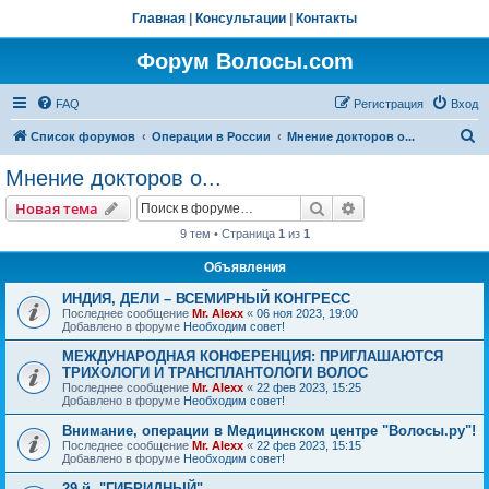
Главная
|
Консультации
|
Контакты
Форум Волосы.com
FAQ
Регистрация
Вход
П
Список форумов
Операции в России
Мнение докторов о...
о
Мнение докторов о...
и
Поиск
Расширенный пои
Новая тема
с
9 тем • Страница
1
из
1
к
Объявления
ИНДИЯ, ДЕЛИ – ВСЕМИРНЫЙ КОНГРЕСС
Последнее сообщение
Mr. Alexx
«
06 ноя 2023, 19:00
Добавлено в форуме
Необходим совет!
МЕЖДУНАРОДНАЯ КОНФЕРЕНЦИЯ: ПРИГЛАШАЮТСЯ
ТРИХОЛОГИ И ТРАНСПЛАНТОЛОГИ ВОЛОС
Последнее сообщение
Mr. Alexx
«
22 фев 2023, 15:25
Добавлено в форуме
Необходим совет!
Внимание, операции в Медицинском центре "Волосы.ру"!
Последнее сообщение
Mr. Alexx
«
22 фев 2023, 15:15
Добавлено в форуме
Необходим совет!
29-й, "ГИБРИДНЫЙ"…