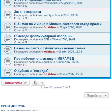
Последнее сообщение
IvanIvanich
«
27 дек 2010, 00:06
Ответы:
5
Закономерности
Последнее сообщение
lowelly
«
17 янв 2010, 13:36
Ответы:
3
С 31 мая по 2 июня в Милане состоялся съезд врачей
Последнее сообщение
Dr. Volkov
«
22 дек 2008, 16:06
Ответы:
2
О методе фолликулярной изоляции
Последнее сообщение
БВВ
«
05 июл 2008, 16:09
Ответы:
5
На нашем сайте опубликована новая статья
Последнее сообщение
webhead
«
03 июл 2008, 16:32
Про побочку, статистику и МЕРАМЕД
Последнее сообщение
gudkov
«
23 ноя 2007, 15:35
Ответы:
1
О рубцах и "всходах"
Последнее сообщение
Dr. Volkov
«
09 ноя 2007, 15:58
Новая тема
9 тем • Страница
1
из
1
Перейти
ПРАВА ДОСТУПА
Вы
не можете
начинать темы