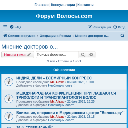
Главная
|
Консультации
|
Контакты
Форум Волосы.com
FAQ
Регистрация
Вход
П
Список форумов
Операции в России
Мнение докторов о...
о
Мнение докторов о...
и
Поиск
Расширенный пои
Новая тема
с
9 тем • Страница
1
из
1
к
Объявления
ИНДИЯ, ДЕЛИ – ВСЕМИРНЫЙ КОНГРЕСС
Последнее сообщение
Mr. Alexx
«
06 ноя 2023, 19:00
Добавлено в форуме
Необходим совет!
МЕЖДУНАРОДНАЯ КОНФЕРЕНЦИЯ: ПРИГЛАШАЮТСЯ
ТРИХОЛОГИ И ТРАНСПЛАНТОЛОГИ ВОЛОС
Последнее сообщение
Mr. Alexx
«
22 фев 2023, 15:25
Добавлено в форуме
Необходим совет!
Внимание, операции в Медицинском центре "Волосы.ру"!
Последнее сообщение
Mr. Alexx
«
22 фев 2023, 15:15
Добавлено в форуме
Необходим совет!
29-й, "ГИБРИДНЫЙ"…