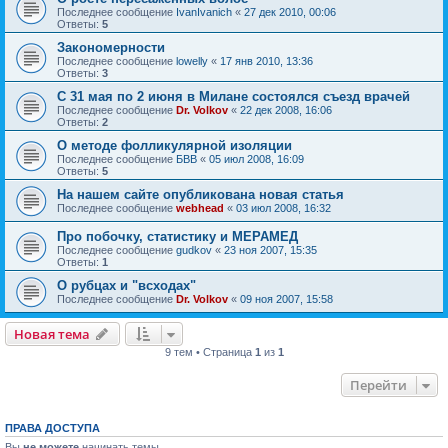
Последнее сообщение
IvanIvanich
«
27 дек 2010, 00:06
Ответы:
5
Закономерности
Последнее сообщение
lowelly
«
17 янв 2010, 13:36
Ответы:
3
С 31 мая по 2 июня в Милане состоялся съезд врачей
Последнее сообщение
Dr. Volkov
«
22 дек 2008, 16:06
Ответы:
2
О методе фолликулярной изоляции
Последнее сообщение
БВВ
«
05 июл 2008, 16:09
Ответы:
5
На нашем сайте опубликована новая статья
Последнее сообщение
webhead
«
03 июл 2008, 16:32
Про побочку, статистику и МЕРАМЕД
Последнее сообщение
gudkov
«
23 ноя 2007, 15:35
Ответы:
1
О рубцах и "всходах"
Последнее сообщение
Dr. Volkov
«
09 ноя 2007, 15:58
Новая тема
9 тем • Страница
1
из
1
Перейти
ПРАВА ДОСТУПА
Вы
не можете
начинать темы