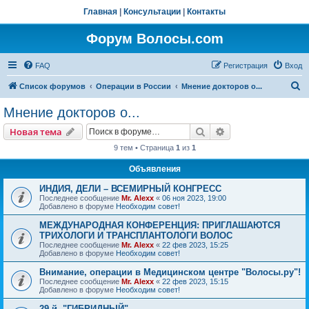
Главная
|
Консультации
|
Контакты
Форум Волосы.com
FAQ
Регистрация
Вход
П
Список форумов
Операции в России
Мнение докторов о...
о
Мнение докторов о...
и
Поиск
Расширенный пои
Новая тема
с
9 тем • Страница
1
из
1
к
Объявления
ИНДИЯ, ДЕЛИ – ВСЕМИРНЫЙ КОНГРЕСС
Последнее сообщение
Mr. Alexx
«
06 ноя 2023, 19:00
Добавлено в форуме
Необходим совет!
МЕЖДУНАРОДНАЯ КОНФЕРЕНЦИЯ: ПРИГЛАШАЮТСЯ
ТРИХОЛОГИ И ТРАНСПЛАНТОЛОГИ ВОЛОС
Последнее сообщение
Mr. Alexx
«
22 фев 2023, 15:25
Добавлено в форуме
Необходим совет!
Внимание, операции в Медицинском центре "Волосы.ру"!
Последнее сообщение
Mr. Alexx
«
22 фев 2023, 15:15
Добавлено в форуме
Необходим совет!
29-й, "ГИБРИДНЫЙ"…