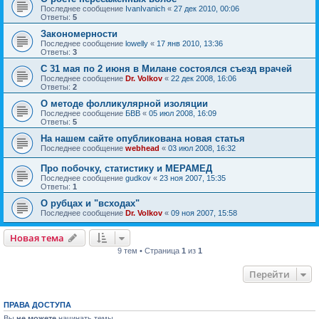
Последнее сообщение
IvanIvanich
«
27 дек 2010, 00:06
Ответы:
5
Закономерности
Последнее сообщение
lowelly
«
17 янв 2010, 13:36
Ответы:
3
С 31 мая по 2 июня в Милане состоялся съезд врачей
Последнее сообщение
Dr. Volkov
«
22 дек 2008, 16:06
Ответы:
2
О методе фолликулярной изоляции
Последнее сообщение
БВВ
«
05 июл 2008, 16:09
Ответы:
5
На нашем сайте опубликована новая статья
Последнее сообщение
webhead
«
03 июл 2008, 16:32
Про побочку, статистику и МЕРАМЕД
Последнее сообщение
gudkov
«
23 ноя 2007, 15:35
Ответы:
1
О рубцах и "всходах"
Последнее сообщение
Dr. Volkov
«
09 ноя 2007, 15:58
Новая тема
9 тем • Страница
1
из
1
Перейти
ПРАВА ДОСТУПА
Вы
не можете
начинать темы