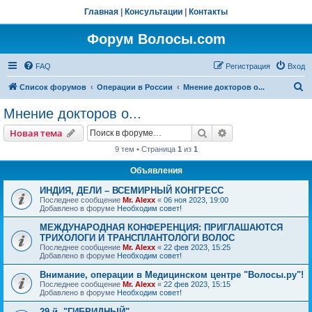
Главная
|
Консультации
|
Контакты
Форум Волосы.com
FAQ
Регистрация
Вход
П
Список форумов
Операции в России
Мнение докторов о...
о
Мнение докторов о...
и
Поиск
Расширенный пои
Новая тема
с
9 тем • Страница
1
из
1
к
Объявления
ИНДИЯ, ДЕЛИ – ВСЕМИРНЫЙ КОНГРЕСС
Последнее сообщение
Mr. Alexx
«
06 ноя 2023, 19:00
Добавлено в форуме
Необходим совет!
МЕЖДУНАРОДНАЯ КОНФЕРЕНЦИЯ: ПРИГЛАШАЮТСЯ
ТРИХОЛОГИ И ТРАНСПЛАНТОЛОГИ ВОЛОС
Последнее сообщение
Mr. Alexx
«
22 фев 2023, 15:25
Добавлено в форуме
Необходим совет!
Внимание, операции в Медицинском центре "Волосы.ру"!
Последнее сообщение
Mr. Alexx
«
22 фев 2023, 15:15
Добавлено в форуме
Необходим совет!
29-й, "ГИБРИДНЫЙ"…