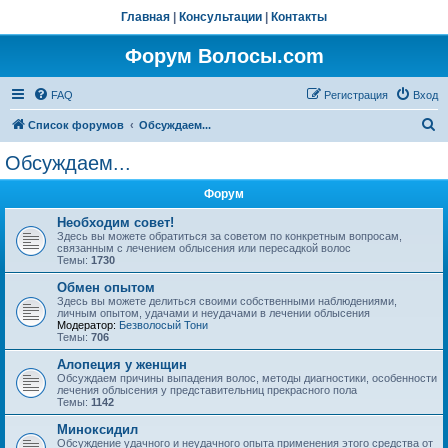
Главная
|
Консультации
|
Контакты
Форум Волосы.com
FAQ
Регистрация
Вход
П
Список форумов
Обсуждаем...
о
Обсуждаем...
и
Форум
с
к
Необходим совет!
Здесь вы можете обратиться за советом по конкретным вопросам,
связанным с лечением облысения или пересадкой волос
Темы:
1730
Обмен опытом
Здесь вы можете делиться своими собственными наблюдениями,
личным опытом, удачами и неудачами в лечении облысения
Модератор:
Безволосый Тони
Темы:
706
Алопеция у женщин
Обсуждаем причины выпадения волос, методы диагностики, особенности
лечения облысения у представительниц прекрасного пола
Темы:
1142
Миноксидил
Обсуждение удачного и неудачного опыта применения этого средства от