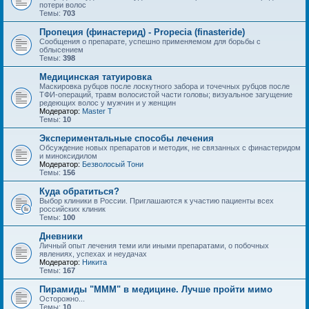
потери волос
Темы:
703
Пропеция (финастерид) - Propecia (finasteride)
Сообщения о препарате, успешно применяемом для борьбы с
облысением
Темы:
398
Медицинская татуировка
Маскировка рубцов после лоскутного забора и точечных рубцов после
ТФИ-операций, травм волосистой части головы; визуальное загущение
редеющих волос у мужчин и у женщин
Модератор:
Master T
Темы:
10
Экспериментальные способы лечения
Обсуждение новых препаратов и методик, не связанных с финастеридом
и миноксидилом
Модератор:
Безволосый Тони
Темы:
156
Куда обратиться?
Выбор клиники в России. Приглашаются к участию пациенты всех
российских клиник
Темы:
100
Дневники
Личный опыт лечения теми или иными препаратами, о побочных
явлениях, успехах и неудачах
Модератор:
Hикита
Темы:
167
Пирамиды "МММ" в медицине. Лучше пройти мимо
Осторожно...
Темы:
10