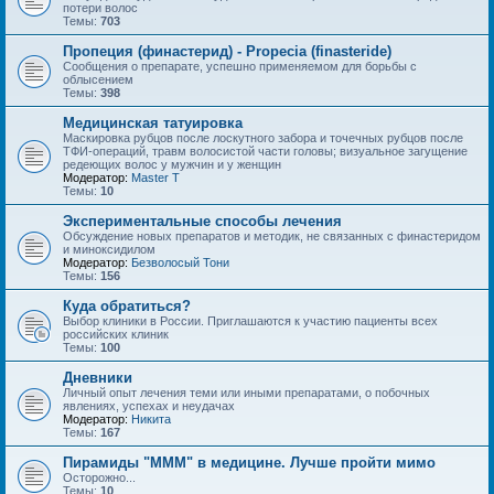
потери волос
Темы:
703
Пропеция (финастерид) - Propecia (finasteride)
Сообщения о препарате, успешно применяемом для борьбы с
облысением
Темы:
398
Медицинская татуировка
Маскировка рубцов после лоскутного забора и точечных рубцов после
ТФИ-операций, травм волосистой части головы; визуальное загущение
редеющих волос у мужчин и у женщин
Модератор:
Master T
Темы:
10
Экспериментальные способы лечения
Обсуждение новых препаратов и методик, не связанных с финастеридом
и миноксидилом
Модератор:
Безволосый Тони
Темы:
156
Куда обратиться?
Выбор клиники в России. Приглашаются к участию пациенты всех
российских клиник
Темы:
100
Дневники
Личный опыт лечения теми или иными препаратами, о побочных
явлениях, успехах и неудачах
Модератор:
Hикита
Темы:
167
Пирамиды "МММ" в медицине. Лучше пройти мимо
Осторожно...
Темы:
10