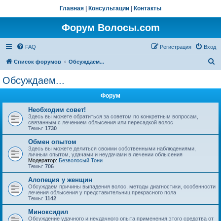
Главная
|
Консультации
|
Контакты
Форум Волосы.com
FAQ
Регистрация
Вход
П
Список форумов
Обсуждаем...
о
Обсуждаем...
и
Форум
с
к
Необходим совет!
Здесь вы можете обратиться за советом по конкретным вопросам,
связанным с лечением облысения или пересадкой волос
Темы:
1730
Обмен опытом
Здесь вы можете делиться своими собственными наблюдениями,
личным опытом, удачами и неудачами в лечении облысения
Модератор:
Безволосый Тони
Темы:
706
Алопеция у женщин
Обсуждаем причины выпадения волос, методы диагностики, особенности
лечения облысения у представительниц прекрасного пола
Темы:
1142
Миноксидил
Обсуждение удачного и неудачного опыта применения этого средства от