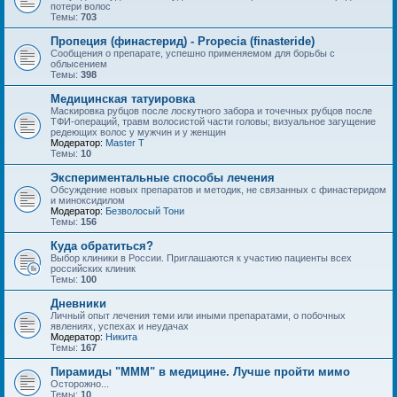
потери волос
Темы:
703
Пропеция (финастерид) - Propecia (finasteride)
Сообщения о препарате, успешно применяемом для борьбы с
облысением
Темы:
398
Медицинская татуировка
Маскировка рубцов после лоскутного забора и точечных рубцов после
ТФИ-операций, травм волосистой части головы; визуальное загущение
редеющих волос у мужчин и у женщин
Модератор:
Master T
Темы:
10
Экспериментальные способы лечения
Обсуждение новых препаратов и методик, не связанных с финастеридом
и миноксидилом
Модератор:
Безволосый Тони
Темы:
156
Куда обратиться?
Выбор клиники в России. Приглашаются к участию пациенты всех
российских клиник
Темы:
100
Дневники
Личный опыт лечения теми или иными препаратами, о побочных
явлениях, успехах и неудачах
Модератор:
Hикита
Темы:
167
Пирамиды "МММ" в медицине. Лучше пройти мимо
Осторожно...
Темы:
10