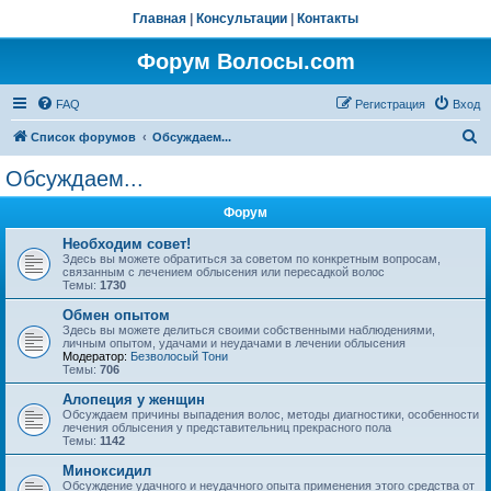
Главная
|
Консультации
|
Контакты
Форум Волосы.com
FAQ
Регистрация
Вход
П
Список форумов
Обсуждаем...
о
Обсуждаем...
и
Форум
с
к
Необходим совет!
Здесь вы можете обратиться за советом по конкретным вопросам,
связанным с лечением облысения или пересадкой волос
Темы:
1730
Обмен опытом
Здесь вы можете делиться своими собственными наблюдениями,
личным опытом, удачами и неудачами в лечении облысения
Модератор:
Безволосый Тони
Темы:
706
Алопеция у женщин
Обсуждаем причины выпадения волос, методы диагностики, особенности
лечения облысения у представительниц прекрасного пола
Темы:
1142
Миноксидил
Обсуждение удачного и неудачного опыта применения этого средства от