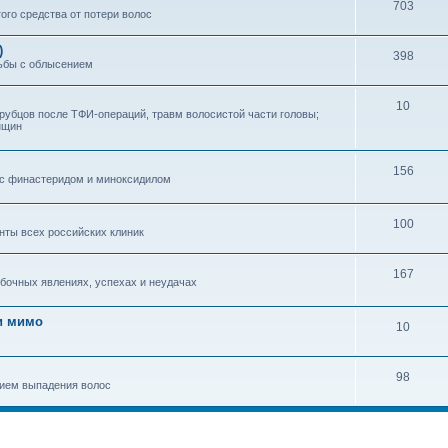
703
ого средства от потери волос
)
398
ьбы с облысением
10
 рубцов после ТФИ-операций, травм волосистой части головы;
нщин
156
 с финастеридом и миноксидилом
100
нты всех российских клиник
167
бочных явлениях, успехах и неудачах
и мимо
10
98
нием выпадения волос