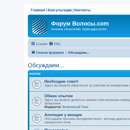
Главная
|
Консультации
|
Контакты
Форум Волосы.com
лечение облысения, пересадка волос
Ссылки
FAQ
Список форумов
Обсуждаем...
Обсуждаем...
ФОРУМ
Необходим совет!
Здесь вы можете обратиться за советом по конкретным
Обмен опытом
Здесь вы можете делиться своими собственными наблю
облысения
Модератор:
Безволосый Тони
Алопеция у женщин
Обсуждаем причины выпадения волос, методы диагности
прекрасного пола