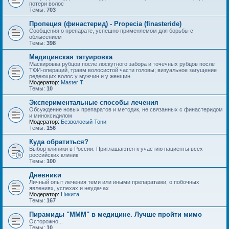
потери волос
Темы:
703
Пропеция (финастерид) - Propecia (finasteride)
Сообщения о препарате, успешно применяемом для борьбы с
облысением
Темы:
398
Медицинская татуировка
Маскировка рубцов после лоскутного забора и точечных рубцов после
ТФИ-операций, травм волосистой части головы; визуальное загущение
редеющих волос у мужчин и у женщин
Модератор:
Master T
Темы:
10
Экспериментальные способы лечения
Обсуждение новых препаратов и методик, не связанных с финастеридом
и миноксидилом
Модератор:
Безволосый Тони
Темы:
156
Куда обратиться?
Выбор клиники в России. Приглашаются к участию пациенты всех
российских клиник
Темы:
100
Дневники
Личный опыт лечения теми или иными препаратами, о побочных
явлениях, успехах и неудачах
Модератор:
Hикита
Темы:
167
Пирамиды "МММ" в медицине. Лучше пройти мимо
Осторожно...
Темы:
10