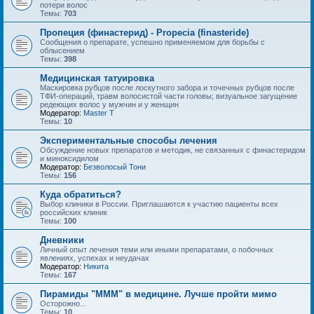
потери волос
Темы:
703
Пропеция (финастерид) - Propecia (finasteride)
Сообщения о препарате, успешно применяемом для борьбы с
облысением
Темы:
398
Медицинская татуировка
Маскировка рубцов после лоскутного забора и точечных рубцов после
ТФИ-операций, травм волосистой части головы; визуальное загущение
редеющих волос у мужчин и у женщин
Модератор:
Master T
Темы:
10
Экспериментальные способы лечения
Обсуждение новых препаратов и методик, не связанных с финастеридом
и миноксидилом
Модератор:
Безволосый Тони
Темы:
156
Куда обратиться?
Выбор клиники в России. Приглашаются к участию пациенты всех
российских клиник
Темы:
100
Дневники
Личный опыт лечения теми или иными препаратами, о побочных
явлениях, успехах и неудачах
Модератор:
Hикита
Темы:
167
Пирамиды "МММ" в медицине. Лучше пройти мимо
Осторожно...
Темы:
10