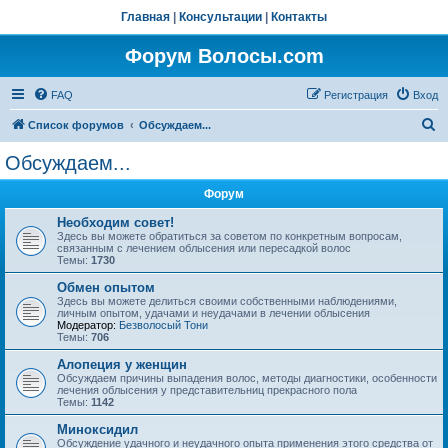
Главная
|
Консультации
|
Контакты
Форум Волосы.com
FAQ
Регистрация
Вход
П
Список форумов
Обсуждаем...
о
Обсуждаем...
и
Форум
с
к
Необходим совет!
Здесь вы можете обратиться за советом по конкретным вопросам,
связанным с лечением облысения или пересадкой волос
Темы:
1730
Обмен опытом
Здесь вы можете делиться своими собственными наблюдениями,
личным опытом, удачами и неудачами в лечении облысения
Модератор:
Безволосый Тони
Темы:
706
Алопеция у женщин
Обсуждаем причины выпадения волос, методы диагностики, особенности
лечения облысения у представительниц прекрасного пола
Темы:
1142
Миноксидил
Обсуждение удачного и неудачного опыта применения этого средства от