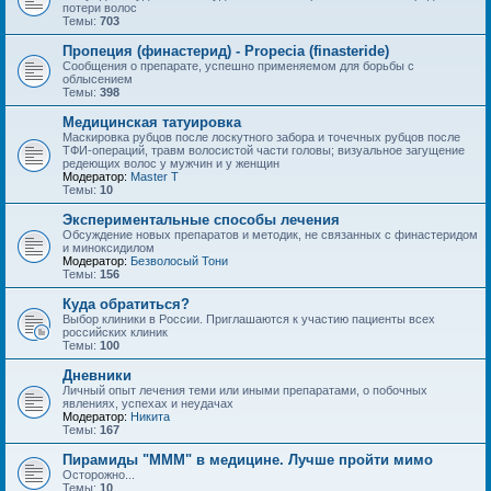
потери волос
Темы:
703
Пропеция (финастерид) - Propecia (finasteride)
Сообщения о препарате, успешно применяемом для борьбы с
облысением
Темы:
398
Медицинская татуировка
Маскировка рубцов после лоскутного забора и точечных рубцов после
ТФИ-операций, травм волосистой части головы; визуальное загущение
редеющих волос у мужчин и у женщин
Модератор:
Master T
Темы:
10
Экспериментальные способы лечения
Обсуждение новых препаратов и методик, не связанных с финастеридом
и миноксидилом
Модератор:
Безволосый Тони
Темы:
156
Куда обратиться?
Выбор клиники в России. Приглашаются к участию пациенты всех
российских клиник
Темы:
100
Дневники
Личный опыт лечения теми или иными препаратами, о побочных
явлениях, успехах и неудачах
Модератор:
Hикита
Темы:
167
Пирамиды "МММ" в медицине. Лучше пройти мимо
Осторожно...
Темы:
10