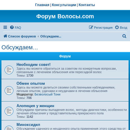
Главная
|
Консультации
|
Контакты
Форум Волосы.com
FAQ
Регистрация
Вход
П
Список форумов
Обсуждаем...
о
Обсуждаем...
и
Форум
с
к
Необходим совет!
Здесь вы можете обратиться за советом по конкретным вопросам,
связанным с лечением облысения или пересадкой волос
Темы:
1730
Обмен опытом
Здесь вы можете делиться своими собственными наблюдениями,
личным опытом, удачами и неудачами в лечении облысения
Модератор:
Безволосый Тони
Темы:
706
Алопеция у женщин
Обсуждаем причины выпадения волос, методы диагностики, особенности
лечения облысения у представительниц прекрасного пола
Темы:
1142
Миноксидил
Обсуждение удачного и неудачного опыта применения этого средства от