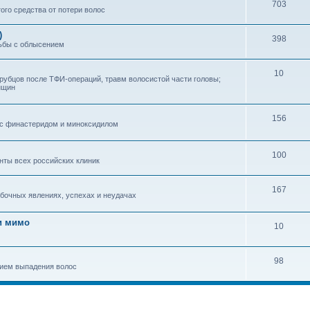
703
ого средства от потери волос
)
398
ьбы с облысением
10
 рубцов после ТФИ-операций, травм волосистой части головы;
нщин
156
 с финастеридом и миноксидилом
100
нты всех российских клиник
167
бочных явлениях, успехах и неудачах
и мимо
10
98
нием выпадения волос