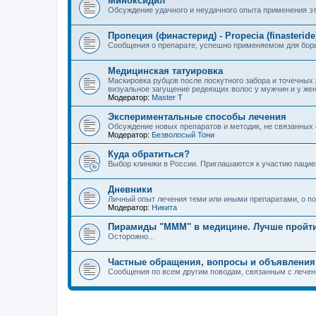
Миноксидил
Обсуждение удачного и неудачного опыта применения эт
Пропеция (финастерид) - Propecia (finasteride
Сообщения о препарате, успешно применяемом для бор
Медицинская татуировка
Маскировка рубцов после лоскутного забора и точечных
визуальное загущение редеющих волос у мужчин и у же
Модератор:
Master T
Экспериментальные способы лечения
Обсуждение новых препаратов и методик, не связанных
Модератор:
Безволосый Тони
Куда обратиться?
Выбор клиники в России. Приглашаются к участию пацие
Дневники
Личный опыт лечения теми или иными препаратами, о по
Модератор:
Hикита
Пирамиды "МММ" в медицине. Лучше пройт
Осторожно...
Частные обращения, вопросы и объявления
Сообщения по всем другим поводам, связанным с лече