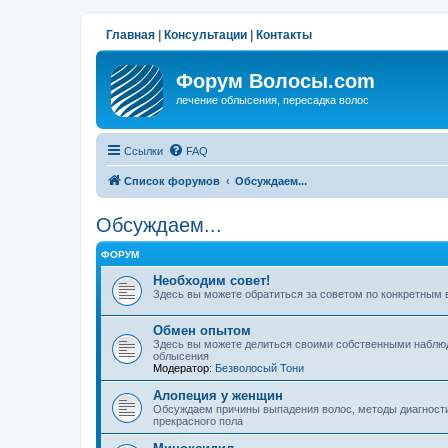
Главная
|
Консультации
|
Контакты
Форум Волосы.com
лечение облысения, пересадка волос
Ссылки
FAQ
Список форумов
Обсуждаем...
Обсуждаем...
ФОРУМ
Необходим совет!
Здесь вы можете обратиться за советом по конкретным
Обмен опытом
Здесь вы можете делиться своими собственными наблю
облысения
Модератор:
Безволосый Тони
Алопеция у женщин
Обсуждаем причины выпадения волос, методы диагности
прекрасного пола