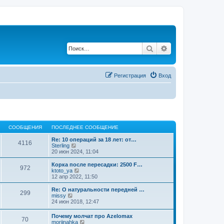
Поиск
Расширенный по
Регистрация
Вход
СООБЩЕНИЯ
ПОСЛЕДНЕЕ СООБЩЕНИЕ
Re: 10 операций за 18 лет: от…
4116
П
Sterling
е
20 июн 2024, 11:04
р
е
Корка после пересадки: 2500 F…
972
й
П
ktoto_ya
т
е
12 апр 2022, 11:50
и
р
к
е
Re: О натуральности передней …
299
п
й
П
missy
о
т
е
24 июн 2018, 12:47
с
и
р
л
к
е
Почему молчат про Azelomax
е
п
70
й
П
moriinahka
д
о