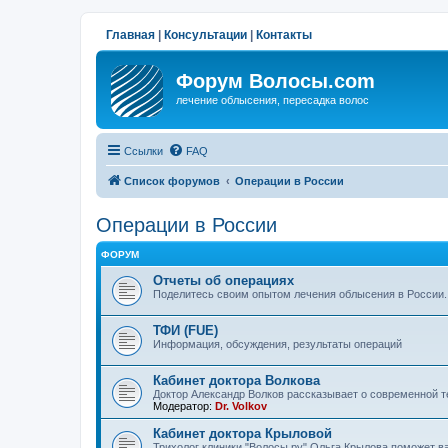
Главная
|
Консультации
|
Контакты
Форум Волосы.com
лечение облысения, пересадка волос
Ссылки
FAQ
Список форумов
Операции в России
Операции в России
ФОРУМ
Отчеты об операциях
Поделитесь своим опытом лечения облысения в России.
ТФИ (FUE)
Информация, обсуждения, результаты операций
Кабинет доктора Волкова
Доктор Александр Волков рассказывает о современной т
Модератор:
Dr. Volkov
Кабинет доктора Крыловой
Трихолог клиники "Волосы.ру" Ольга Крылова поможет в