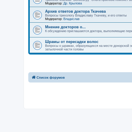
Модератор:
Др. Крылова
Архив ответов доктора Ткачева
Вопросы трихологу Владиславу Ткачеву, и его ответы
Модератор:
Владислав
Мнение докторов о...
К обсуждению приглашаются доктора, выполняющие пер
Шрамы от пересадки волос
Вопросы о шрамах, образующихся на месте донорской зо
затылочной части головы
Список форумов