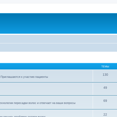
ТЕМЫ
130
 Приглашаются к участию пациенты
49
69
ехнологии пересадки волос и отвечает на ваши вопросы
22
ам решить проблему потери волос