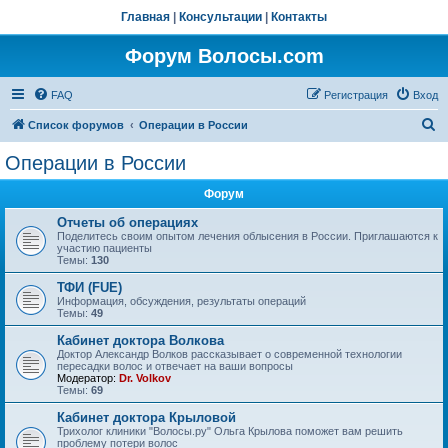
Главная
|
Консультации
|
Контакты
Форум Волосы.com
FAQ
Регистрация
Вход
П
Список форумов
Операции в России
о
Операции в России
и
Форум
с
к
Отчеты об операциях
Поделитесь своим опытом лечения облысения в России. Приглашаются к
участию пациенты
Темы:
130
ТФИ (FUE)
Информация, обсуждения, результаты операций
Темы:
49
Кабинет доктора Волкова
Доктор Александр Волков рассказывает о современной технологии
пересадки волос и отвечает на ваши вопросы
Модератор:
Dr. Volkov
Темы:
69
Кабинет доктора Крыловой
Трихолог клиники "Волосы.ру" Ольга Крылова поможет вам решить
проблему потери волос