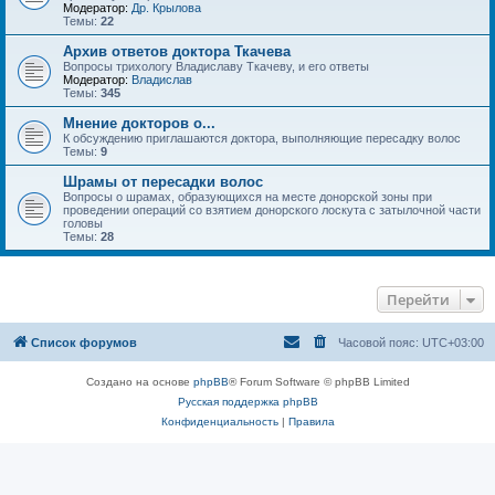
Модератор:
Др. Крылова
Темы:
22
Архив ответов доктора Ткачева
Вопросы трихологу Владиславу Ткачеву, и его ответы
Модератор:
Владислав
Темы:
345
Мнение докторов о...
К обсуждению приглашаются доктора, выполняющие пересадку волос
Темы:
9
Шрамы от пересадки волос
Вопросы о шрамах, образующихся на месте донорской зоны при
проведении операций со взятием донорского лоскута с затылочной части
головы
Темы:
28
Перейти
Список форумов
Часовой пояс:
UTC+03:00
Создано на основе
phpBB
® Forum Software © phpBB Limited
Русская поддержка phpBB
Конфиденциальность
|
Правила