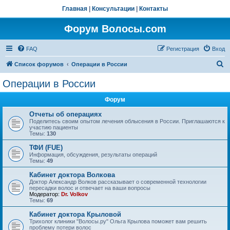
Главная
|
Консультации
|
Контакты
Форум Волосы.com
FAQ
Регистрация
Вход
П
Список форумов
Операции в России
о
Операции в России
и
Форум
с
к
Отчеты об операциях
Поделитесь своим опытом лечения облысения в России. Приглашаются к
участию пациенты
Темы:
130
ТФИ (FUE)
Информация, обсуждения, результаты операций
Темы:
49
Кабинет доктора Волкова
Доктор Александр Волков рассказывает о современной технологии
пересадки волос и отвечает на ваши вопросы
Модератор:
Dr. Volkov
Темы:
69
Кабинет доктора Крыловой
Трихолог клиники "Волосы.ру" Ольга Крылова поможет вам решить
проблему потери волос