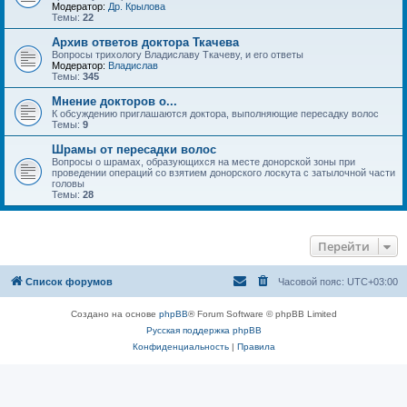
Модератор:
Др. Крылова
Темы:
22
Архив ответов доктора Ткачева
Вопросы трихологу Владиславу Ткачеву, и его ответы
Модератор:
Владислав
Темы:
345
Мнение докторов о...
К обсуждению приглашаются доктора, выполняющие пересадку волос
Темы:
9
Шрамы от пересадки волос
Вопросы о шрамах, образующихся на месте донорской зоны при
проведении операций со взятием донорского лоскута с затылочной части
головы
Темы:
28
Перейти
Список форумов
Часовой пояс:
UTC+03:00
Создано на основе
phpBB
® Forum Software © phpBB Limited
Русская поддержка phpBB
Конфиденциальность
|
Правила