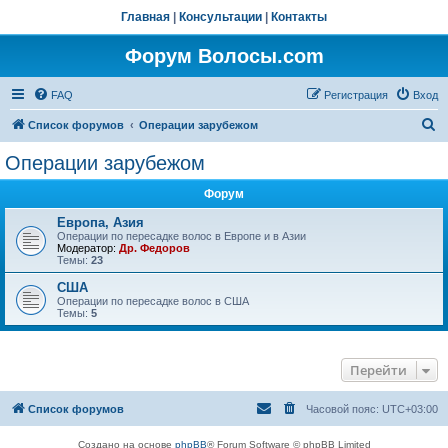
Главная
|
Консультации
|
Контакты
Форум Волосы.com
FAQ
Регистрация
Вход
П
Список форумов
Операции зарубежом
о
Операции зарубежом
и
Форум
с
к
Европа, Азия
Операции по пересадке волос в Европе и в Азии
Модератор:
Др. Федоров
Темы:
23
США
Операции по пересадке волос в США
Темы:
5
Перейти
Список форумов
Часовой пояс:
UTC+03:00
Создано на основе
phpBB
® Forum Software © phpBB Limited