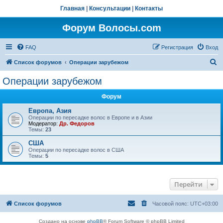
Главная
|
Консультации
|
Контакты
Форум Волосы.com
FAQ
Регистрация
Вход
П
Список форумов
Операции зарубежом
о
Операции зарубежом
и
Форум
с
к
Европа, Азия
Операции по пересадке волос в Европе и в Азии
Модератор:
Др. Федоров
Темы:
23
США
Операции по пересадке волос в США
Темы:
5
Перейти
Список форумов
Часовой пояс:
UTC+03:00
Создано на основе
phpBB
® Forum Software © phpBB Limited