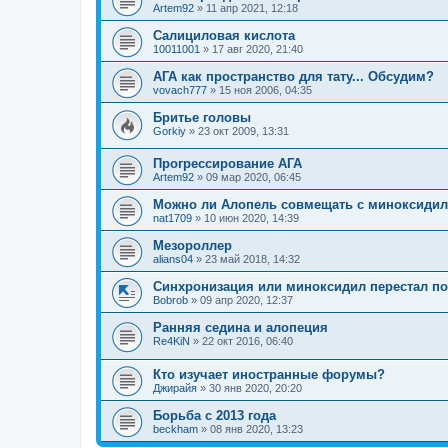
Artem92
»
11 апр 2021, 12:18
Салициловая кислота
10011001
»
17 авг 2020, 21:40
АГА как пространство для тату... Обсудим?
vovach777
»
15 ноя 2006, 04:35
Бритье головы
Gorkiy
»
23 окт 2009, 13:31
Прогрессирование АГА
Artem92
»
09 мар 2020, 06:45
Можно ли Алопель совмещать с миноксиди
nat1709
»
10 июн 2020, 14:39
Мезороллер
alians04
»
23 май 2018, 14:32
Синхронизация или миноксидил перестал п
Bobrob
»
09 апр 2020, 12:37
Ранняя седина и алопеция
Re4KiN
»
22 окт 2016, 06:40
Кто изучает иностранные форумы?
Джирайя
»
30 янв 2020, 20:20
Борьба с 2013 года
beckham
»
08 янв 2020, 13:23