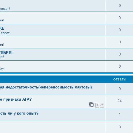
0
совет!
0
ет!
КЕ
0
 совет!
0
ет!
ТЯБРЯ!
0
ет!
0
ет!
ОТВЕТЫ
ная недостаточность(непереносимость лактозы)
0
е признаки АГА?
24
1
2
сть ли у кого опыт?
1
0