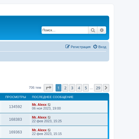
Поиск
Расширенный по
Регистрация
Вход
Страница
1
из
29
1
2
3
4
5
29
След.
706 тем
…
ПРОСМОТРЫ
ПОСЛЕДНЕЕ СООБЩЕНИЕ
Mr. Alexx
134592
06 ноя 2023, 19:00
Mr. Alexx
168383
22 фев 2023, 15:25
Mr. Alexx
169363
22 фев 2023, 15:15