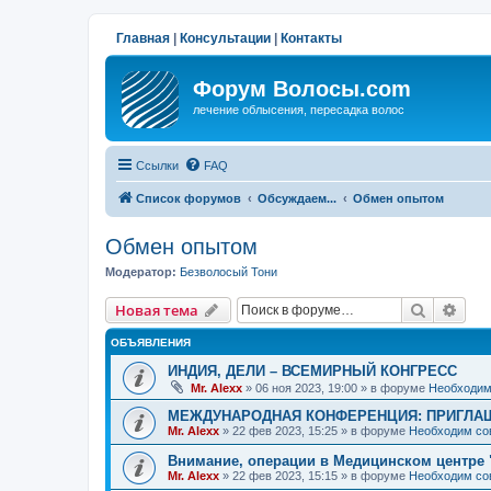
Главная
|
Консультации
|
Контакты
Форум Волосы.com
лечение облысения, пересадка волос
Ссылки
FAQ
Список форумов
Обсуждаем...
Обмен опытом
Обмен опытом
Модератор:
Безволосый Тони
Поиск
Рас
Новая тема
ОБЪЯВЛЕНИЯ
ИНДИЯ, ДЕЛИ – ВСЕМИРНЫЙ КОНГРЕСС
Mr. Alexx
»
06 ноя 2023, 19:00
» в форуме
Необходим
МЕЖДУНАРОДНАЯ КОНФЕРЕНЦИЯ: ПРИГЛАШ
Mr. Alexx
»
22 фев 2023, 15:25
» в форуме
Необходим со
Внимание, операции в Медицинском центре 
Mr. Alexx
»
22 фев 2023, 15:15
» в форуме
Необходим со