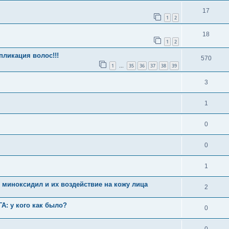
17
1
2
18
1
2
ликация волос!!!
570
1
35
36
37
38
39
…
3
1
0
0
1
 миноксидил и их воздействие на кожу лица
2
А: у кого как было?
0
0