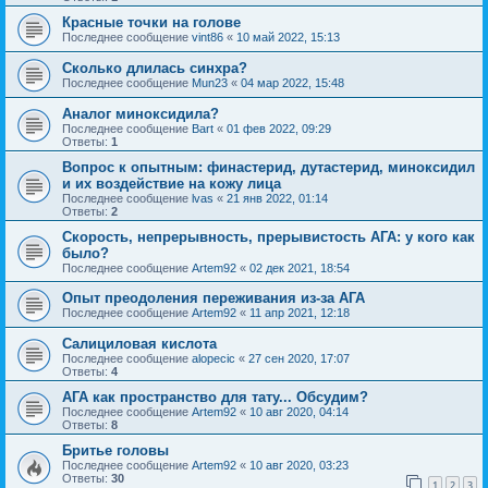
Красные точки на голове
Последнее сообщение
vint86
«
10 май 2022, 15:13
Сколько длилась синхра?
Последнее сообщение
Mun23
«
04 мар 2022, 15:48
Аналог миноксидила?
Последнее сообщение
Bart
«
01 фев 2022, 09:29
Ответы:
1
Вопрос к опытным: финастерид, дутастерид, миноксидил
и их воздействие на кожу лица
Последнее сообщение
lvas
«
21 янв 2022, 01:14
Ответы:
2
Скорость, непрерывность, прерывистость АГА: у кого как
было?
Последнее сообщение
Artem92
«
02 дек 2021, 18:54
Опыт преодоления переживания из-за АГА
Последнее сообщение
Artem92
«
11 апр 2021, 12:18
Салициловая кислота
Последнее сообщение
alopecic
«
27 сен 2020, 17:07
Ответы:
4
АГА как пространство для тату... Обсудим?
Последнее сообщение
Artem92
«
10 авг 2020, 04:14
Ответы:
8
Бритье головы
Последнее сообщение
Artem92
«
10 авг 2020, 03:23
Ответы:
30
1
2
3