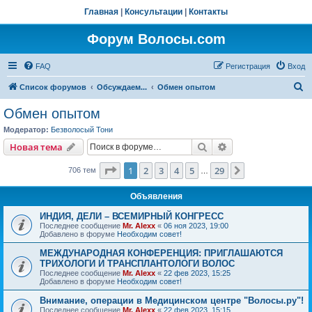
Главная
|
Консультации
|
Контакты
Форум Волосы.com
FAQ
Регистрация
Вход
П
Список форумов
Обсуждаем...
Обмен опытом
о
Обмен опытом
и
Модератор:
Безволосый Тони
с
Поиск
Расширенный пои
Новая тема
к
Страница
1
из
29
1
2
3
4
5
29
След.
706 тем
…
Объявления
ИНДИЯ, ДЕЛИ – ВСЕМИРНЫЙ КОНГРЕСС
Последнее сообщение
Mr. Alexx
«
06 ноя 2023, 19:00
Добавлено в форуме
Необходим совет!
МЕЖДУНАРОДНАЯ КОНФЕРЕНЦИЯ: ПРИГЛАШАЮТСЯ
ТРИХОЛОГИ И ТРАНСПЛАНТОЛОГИ ВОЛОС
Последнее сообщение
Mr. Alexx
«
22 фев 2023, 15:25
Добавлено в форуме
Необходим совет!
Внимание, операции в Медицинском центре "Волосы.ру"!
Последнее сообщение
Mr. Alexx
«
22 фев 2023, 15:15