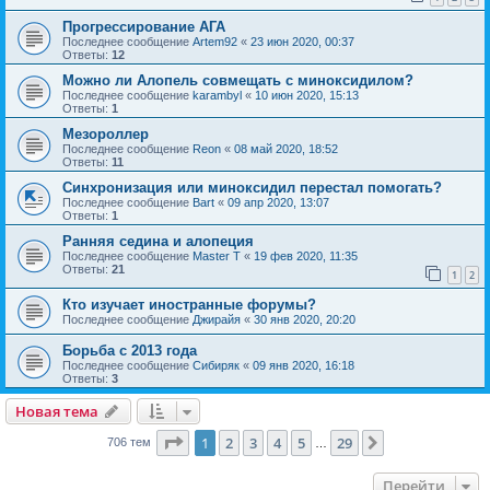
Прогрессирование АГА
Последнее сообщение
Artem92
«
23 июн 2020, 00:37
Ответы:
12
Можно ли Алопель совмещать с миноксидилом?
Последнее сообщение
karambyl
«
10 июн 2020, 15:13
Ответы:
1
Мезороллер
Последнее сообщение
Reon
«
08 май 2020, 18:52
Ответы:
11
Синхронизация или миноксидил перестал помогать?
Последнее сообщение
Bart
«
09 апр 2020, 13:07
Ответы:
1
Ранняя седина и алопеция
Последнее сообщение
Master T
«
19 фев 2020, 11:35
Ответы:
21
1
2
Кто изучает иностранные форумы?
Последнее сообщение
Джирайя
«
30 янв 2020, 20:20
Борьба с 2013 года
Последнее сообщение
Сибиряк
«
09 янв 2020, 16:18
Ответы:
3
Новая тема
Страница
1
из
29
1
2
3
4
5
29
След.
706 тем
…
Перейти