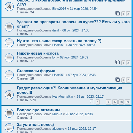
Опрос: В каком возрасте вы заметили первые признаки
АГА?
Последнее сообщение
Elvis2016
«
11 мар 2026, 04:54
Ответы:
24
1
2
Удержат ли препараты волосы на курсе??? Есть ли у кого
опыт?
Последнее сообщение
danil
«
08 окт 2024, 17:30
Ответы:
1
Ну что, кто начал сахар мазать на голову ?)
Последнее сообщение
Linar951
«
30 авг 2024, 09:57
Никотиновая кислота
Последнее сообщение
loft
«
07 июл 2024, 19:09
Ответы:
17
1
2
Старожилы форума
Последнее сообщение
Linar951
«
07 дек 2023, 08:33
Ответы:
18
1
2
Грядет революция?! Клонирование и мультипликация
волос!!!
Последнее сообщение
IvanMochalkin
«
29 авг 2023, 02:17
Ответы:
570
1
36
37
38
39
…
Вопрос про витамины
Последнее сообщение
Mun23
«
26 авг 2022, 18:38
Ответы:
3
Загуститель волос)
Последнее сообщение
alopecic
«
18 июл 2022, 12:17
Ответы:
1