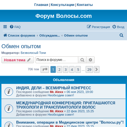
Главная
|
Консультации
|
Контакты
Форум Волосы.com
FAQ
Регистрация
Вход
П
Список форумов
Обсуждаем...
Обмен опытом
о
Обмен опытом
и
Модератор:
Безволосый Тони
с
Поиск
Расширенный пои
Новая тема
к
Страница
1
из
29
1
2
3
4
5
29
След.
706 тем
…
Объявления
ИНДИЯ, ДЕЛИ – ВСЕМИРНЫЙ КОНГРЕСС
Последнее сообщение
Mr. Alexx
«
06 ноя 2023, 19:00
Добавлено в форуме
Необходим совет!
МЕЖДУНАРОДНАЯ КОНФЕРЕНЦИЯ: ПРИГЛАШАЮТСЯ
ТРИХОЛОГИ И ТРАНСПЛАНТОЛОГИ ВОЛОС
Последнее сообщение
Mr. Alexx
«
22 фев 2023, 15:25
Добавлено в форуме
Необходим совет!
Внимание, операции в Медицинском центре "Волосы.ру"!
Последнее сообщение
Mr. Alexx
«
22 фев 2023, 15:15