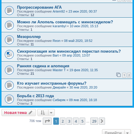
Прогрессирование АГА
Последнее сообщение
Artem92
«
23 июн 2020, 00:37
Ответы:
12
Можно ли Алопель совмещать с миноксидилом?
Последнее сообщение
karambyl
«
10 июн 2020, 15:13
Ответы:
1
Мезороллер
Последнее сообщение
Reon
«
08 май 2020, 18:52
Ответы:
11
Синхронизация или миноксидил перестал помогать?
Последнее сообщение
Bart
«
09 апр 2020, 13:07
Ответы:
1
Ранняя седина и алопеция
Последнее сообщение
Master T
«
19 фев 2020, 11:35
Ответы:
21
1
2
Кто изучает иностранные форумы?
Последнее сообщение
Джирайя
«
30 янв 2020, 20:20
Борьба с 2013 года
Последнее сообщение
Сибиряк
«
09 янв 2020, 16:18
Ответы:
3
Новая тема
Страница
1
из
29
1
2
3
4
5
29
След.
706 тем
…
Перейти