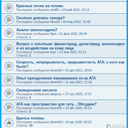
Красные точки на голове
Последнее сообщение
vint86
«
10 май 2022, 15:13
Сколько длилась синхра?
Последнее сообщение
Mun23
«
04 мар 2022, 15:48
Аналог миноксидила?
Последнее сообщение
Bart
«
01 фев 2022, 09:29
Ответы:
1
Вопрос к опытным: финастерид, дутастерид, миноксидил
и их воздействие на кожу лица
Последнее сообщение
lvas
«
21 янв 2022, 01:14
Ответы:
2
Скорость, непрерывность, прерывистость АГА: у кого как
было?
Последнее сообщение
Artem92
«
02 дек 2021, 18:54
Опыт преодоления переживания из-за АГА
Последнее сообщение
Artem92
«
11 апр 2021, 12:18
Салициловая кислота
Последнее сообщение
alopecic
«
27 сен 2020, 17:07
Ответы:
4
АГА как пространство для тату... Обсудим?
Последнее сообщение
Artem92
«
10 авг 2020, 04:14
Ответы:
8
Бритье головы
Последнее сообщение
Artem92
«
10 авг 2020, 03:23
Ответы:
30
1
2
3