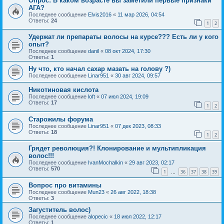
Опрос: В каком возрасте вы заметили первые признаки
АГА?
Последнее сообщение
Elvis2016
«
11 мар 2026, 04:54
Ответы:
24
1
2
Удержат ли препараты волосы на курсе??? Есть ли у кого
опыт?
Последнее сообщение
danil
«
08 окт 2024, 17:30
Ответы:
1
Ну что, кто начал сахар мазать на голову ?)
Последнее сообщение
Linar951
«
30 авг 2024, 09:57
Никотиновая кислота
Последнее сообщение
loft
«
07 июл 2024, 19:09
Ответы:
17
1
2
Старожилы форума
Последнее сообщение
Linar951
«
07 дек 2023, 08:33
Ответы:
18
1
2
Грядет революция?! Клонирование и мультипликация
волос!!!
Последнее сообщение
IvanMochalkin
«
29 авг 2023, 02:17
Ответы:
570
1
36
37
38
39
…
Вопрос про витамины
Последнее сообщение
Mun23
«
26 авг 2022, 18:38
Ответы:
3
Загуститель волос)
Последнее сообщение
alopecic
«
18 июл 2022, 12:17
Ответы:
1