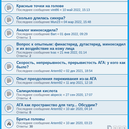
Красные точки на голове
Последнее сообщение
vint86
«
10 май 2022, 15:13
Сколько длилась синхра?
Последнее сообщение
Mun23
«
04 мар 2022, 15:48
Аналог миноксидила?
Последнее сообщение
Bart
«
01 фев 2022, 09:29
Ответы:
1
Вопрос к опытным: финастерид, дутастерид, миноксидил
и их воздействие на кожу лица
Последнее сообщение
lvas
«
21 янв 2022, 01:14
Ответы:
2
Скорость, непрерывность, прерывистость АГА: у кого как
было?
Последнее сообщение
Artem92
«
02 дек 2021, 18:54
Опыт преодоления переживания из-за АГА
Последнее сообщение
Artem92
«
11 апр 2021, 12:18
Салициловая кислота
Последнее сообщение
alopecic
«
27 сен 2020, 17:07
Ответы:
4
АГА как пространство для тату... Обсудим?
Последнее сообщение
Artem92
«
10 авг 2020, 04:14
Ответы:
8
Бритье головы
Последнее сообщение
Artem92
«
10 авг 2020, 03:23
Ответы:
30
1
2
3