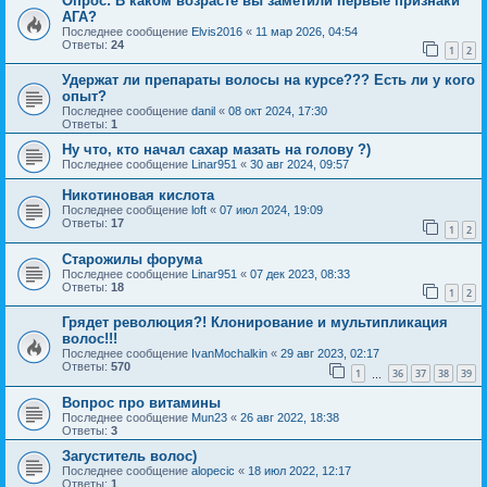
Опрос: В каком возрасте вы заметили первые признаки
АГА?
Последнее сообщение
Elvis2016
«
11 мар 2026, 04:54
Ответы:
24
1
2
Удержат ли препараты волосы на курсе??? Есть ли у кого
опыт?
Последнее сообщение
danil
«
08 окт 2024, 17:30
Ответы:
1
Ну что, кто начал сахар мазать на голову ?)
Последнее сообщение
Linar951
«
30 авг 2024, 09:57
Никотиновая кислота
Последнее сообщение
loft
«
07 июл 2024, 19:09
Ответы:
17
1
2
Старожилы форума
Последнее сообщение
Linar951
«
07 дек 2023, 08:33
Ответы:
18
1
2
Грядет революция?! Клонирование и мультипликация
волос!!!
Последнее сообщение
IvanMochalkin
«
29 авг 2023, 02:17
Ответы:
570
1
36
37
38
39
…
Вопрос про витамины
Последнее сообщение
Mun23
«
26 авг 2022, 18:38
Ответы:
3
Загуститель волос)
Последнее сообщение
alopecic
«
18 июл 2022, 12:17
Ответы:
1