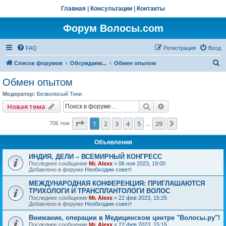
Главная
|
Консультации
|
Контакты
Форум Волосы.com
FAQ
Регистрация
Вход
П
Список форумов
Обсуждаем...
Обмен опытом
о
Обмен опытом
и
Модератор:
Безволосый Тони
с
Поиск
Расширенный пои
Новая тема
к
Страница
1
из
29
1
2
3
4
5
29
След.
706 тем
…
Объявления
ИНДИЯ, ДЕЛИ – ВСЕМИРНЫЙ КОНГРЕСС
Последнее сообщение
Mr. Alexx
«
06 ноя 2023, 19:00
Добавлено в форуме
Необходим совет!
МЕЖДУНАРОДНАЯ КОНФЕРЕНЦИЯ: ПРИГЛАШАЮТСЯ
ТРИХОЛОГИ И ТРАНСПЛАНТОЛОГИ ВОЛОС
Последнее сообщение
Mr. Alexx
«
22 фев 2023, 15:25
Добавлено в форуме
Необходим совет!
Внимание, операции в Медицинском центре "Волосы.ру"!
Последнее сообщение
Mr. Alexx
«
22 фев 2023, 15:15