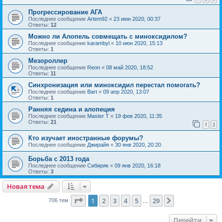
Прогрессирование АГА
Последнее сообщение
Artem92
«
23 июн 2020, 00:37
Ответы:
12
Можно ли Алопель совмещать с миноксидилом?
Последнее сообщение
karambyl
«
10 июн 2020, 15:13
Ответы:
1
Мезороллер
Последнее сообщение
Reon
«
08 май 2020, 18:52
Ответы:
11
Синхронизация или миноксидил перестал помогать?
Последнее сообщение
Bart
«
09 апр 2020, 13:07
Ответы:
1
Ранняя седина и алопеция
Последнее сообщение
Master T
«
19 фев 2020, 11:35
Ответы:
21
1
2
Кто изучает иностранные форумы?
Последнее сообщение
Джирайя
«
30 янв 2020, 20:20
Борьба с 2013 года
Последнее сообщение
Сибиряк
«
09 янв 2020, 16:18
Ответы:
3
Новая тема
Страница
1
из
29
1
2
3
4
5
29
След.
706 тем
…
Перейти