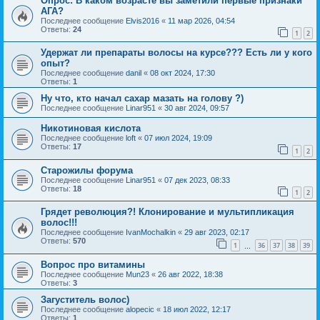
Опрос: В каком возрасте вы заметили первые признаки
АГА?
Последнее сообщение
Elvis2016
«
11 мар 2026, 04:54
Ответы:
24
1
2
Удержат ли препараты волосы на курсе??? Есть ли у кого
опыт?
Последнее сообщение
danil
«
08 окт 2024, 17:30
Ответы:
1
Ну что, кто начал сахар мазать на голову ?)
Последнее сообщение
Linar951
«
30 авг 2024, 09:57
Никотиновая кислота
Последнее сообщение
loft
«
07 июл 2024, 19:09
Ответы:
17
1
2
Старожилы форума
Последнее сообщение
Linar951
«
07 дек 2023, 08:33
Ответы:
18
1
2
Грядет революция?! Клонирование и мультипликация
волос!!!
Последнее сообщение
IvanMochalkin
«
29 авг 2023, 02:17
Ответы:
570
1
36
37
38
39
…
Вопрос про витамины
Последнее сообщение
Mun23
«
26 авг 2022, 18:38
Ответы:
3
Загуститель волос)
Последнее сообщение
alopecic
«
18 июл 2022, 12:17
Ответы:
1