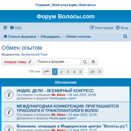
Главная
|
Консультации
|
Контакты
Форум Волосы.com
FAQ
Регистрация
Вход
П
Список форумов
Обсуждаем...
Обмен опытом
о
Обмен опытом
и
Модератор:
Безволосый Тони
с
Поиск
Расширенный пои
Новая тема
к
Страница
1
из
29
1
2
3
4
5
29
След.
706 тем
…
Объявления
ИНДИЯ, ДЕЛИ – ВСЕМИРНЫЙ КОНГРЕСС
Последнее сообщение
Mr. Alexx
«
06 ноя 2023, 19:00
Добавлено в форуме
Необходим совет!
МЕЖДУНАРОДНАЯ КОНФЕРЕНЦИЯ: ПРИГЛАШАЮТСЯ
ТРИХОЛОГИ И ТРАНСПЛАНТОЛОГИ ВОЛОС
Последнее сообщение
Mr. Alexx
«
22 фев 2023, 15:25
Добавлено в форуме
Необходим совет!
Внимание, операции в Медицинском центре "Волосы.ру"!
Последнее сообщение
Mr. Alexx
«
22 фев 2023, 15:15