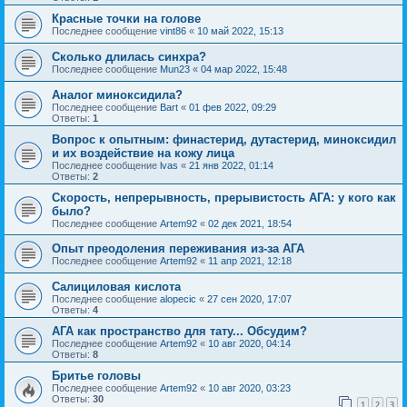
Красные точки на голове
Последнее сообщение
vint86
«
10 май 2022, 15:13
Сколько длилась синхра?
Последнее сообщение
Mun23
«
04 мар 2022, 15:48
Аналог миноксидила?
Последнее сообщение
Bart
«
01 фев 2022, 09:29
Ответы:
1
Вопрос к опытным: финастерид, дутастерид, миноксидил
и их воздействие на кожу лица
Последнее сообщение
lvas
«
21 янв 2022, 01:14
Ответы:
2
Скорость, непрерывность, прерывистость АГА: у кого как
было?
Последнее сообщение
Artem92
«
02 дек 2021, 18:54
Опыт преодоления переживания из-за АГА
Последнее сообщение
Artem92
«
11 апр 2021, 12:18
Салициловая кислота
Последнее сообщение
alopecic
«
27 сен 2020, 17:07
Ответы:
4
АГА как пространство для тату... Обсудим?
Последнее сообщение
Artem92
«
10 авг 2020, 04:14
Ответы:
8
Бритье головы
Последнее сообщение
Artem92
«
10 авг 2020, 03:23
Ответы:
30
1
2
3