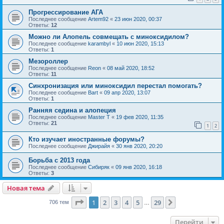
Прогрессирование АГА
Последнее сообщение
Artem92
«
23 июн 2020, 00:37
Ответы:
12
Можно ли Алопель совмещать с миноксидилом?
Последнее сообщение
karambyl
«
10 июн 2020, 15:13
Ответы:
1
Мезороллер
Последнее сообщение
Reon
«
08 май 2020, 18:52
Ответы:
11
Синхронизация или миноксидил перестал помогать?
Последнее сообщение
Bart
«
09 апр 2020, 13:07
Ответы:
1
Ранняя седина и алопеция
Последнее сообщение
Master T
«
19 фев 2020, 11:35
Ответы:
21
1
2
Кто изучает иностранные форумы?
Последнее сообщение
Джирайя
«
30 янв 2020, 20:20
Борьба с 2013 года
Последнее сообщение
Сибиряк
«
09 янв 2020, 16:18
Ответы:
3
Новая тема
Страница
1
из
29
1
2
3
4
5
29
След.
706 тем
…
Перейти