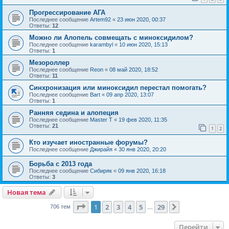
Прогрессирование АГА
Последнее сообщение
Artem92
«
23 июн 2020, 00:37
Ответы:
12
Можно ли Алопель совмещать с миноксидилом?
Последнее сообщение
karambyl
«
10 июн 2020, 15:13
Ответы:
1
Мезороллер
Последнее сообщение
Reon
«
08 май 2020, 18:52
Ответы:
11
Синхронизация или миноксидил перестал помогать?
Последнее сообщение
Bart
«
09 апр 2020, 13:07
Ответы:
1
Ранняя седина и алопеция
Последнее сообщение
Master T
«
19 фев 2020, 11:35
Ответы:
21
1
2
Кто изучает иностранные форумы?
Последнее сообщение
Джирайя
«
30 янв 2020, 20:20
Борьба с 2013 года
Последнее сообщение
Сибиряк
«
09 янв 2020, 16:18
Ответы:
3
Новая тема
Страница
1
из
29
1
2
3
4
5
29
След.
706 тем
…
Перейти