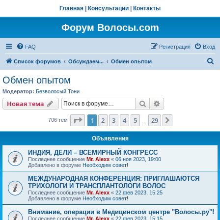
Главная
|
Консультации
|
Контакты
Форум Волосы.com
FAQ
Регистрация
Вход
П
Список форумов
Обсуждаем...
Обмен опытом
о
Обмен опытом
и
Модератор:
Безволосый Тони
с
Поиск
Расширенный пои
Новая тема
к
Страница
1
из
29
1
2
3
4
5
29
След.
706 тем
…
Объявления
ИНДИЯ, ДЕЛИ – ВСЕМИРНЫЙ КОНГРЕСС
Последнее сообщение
Mr. Alexx
«
06 ноя 2023, 19:00
Добавлено в форуме
Необходим совет!
МЕЖДУНАРОДНАЯ КОНФЕРЕНЦИЯ: ПРИГЛАШАЮТСЯ
ТРИХОЛОГИ И ТРАНСПЛАНТОЛОГИ ВОЛОС
Последнее сообщение
Mr. Alexx
«
22 фев 2023, 15:25
Добавлено в форуме
Необходим совет!
Внимание, операции в Медицинском центре "Волосы.ру"!
Последнее сообщение
Mr. Alexx
«
22 фев 2023, 15:15