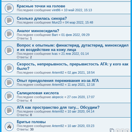
Красные точки на голове
Последнее сообщение
vint86
«
10 май 2022, 15:13
Сколько длилась синхра?
Последнее сообщение
Mun23
«
04 мар 2022, 15:48
Аналог миноксидила?
Последнее сообщение
Bart
«
01 фев 2022, 09:29
Ответы:
1
Вопрос к опытным: финастерид, дутастерид, миноксидил
и их воздействие на кожу лица
Последнее сообщение
lvas
«
21 янв 2022, 01:14
Ответы:
2
Скорость, непрерывность, прерывистость АГА: у кого как
было?
Последнее сообщение
Artem92
«
02 дек 2021, 18:54
Опыт преодоления переживания из-за АГА
Последнее сообщение
Artem92
«
11 апр 2021, 12:18
Салициловая кислота
Последнее сообщение
alopecic
«
27 сен 2020, 17:07
Ответы:
4
АГА как пространство для тату... Обсудим?
Последнее сообщение
Artem92
«
10 авг 2020, 04:14
Ответы:
8
Бритье головы
Последнее сообщение
Artem92
«
10 авг 2020, 03:23
Ответы:
30
1
2
3