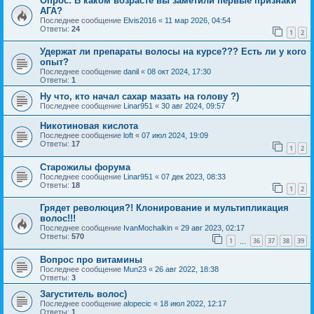
Опрос: В каком возрасте вы заметили первые признаки
АГА?
Последнее сообщение
Elvis2016
«
11 мар 2026, 04:54
Ответы:
24
1
2
Удержат ли препараты волосы на курсе??? Есть ли у кого
опыт?
Последнее сообщение
danil
«
08 окт 2024, 17:30
Ответы:
1
Ну что, кто начал сахар мазать на голову ?)
Последнее сообщение
Linar951
«
30 авг 2024, 09:57
Никотиновая кислота
Последнее сообщение
loft
«
07 июл 2024, 19:09
Ответы:
17
1
2
Старожилы форума
Последнее сообщение
Linar951
«
07 дек 2023, 08:33
Ответы:
18
1
2
Грядет революция?! Клонирование и мультипликация
волос!!!
Последнее сообщение
IvanMochalkin
«
29 авг 2023, 02:17
Ответы:
570
1
36
37
38
39
…
Вопрос про витамины
Последнее сообщение
Mun23
«
26 авг 2022, 18:38
Ответы:
3
Загуститель волос)
Последнее сообщение
alopecic
«
18 июл 2022, 12:17
Ответы:
1