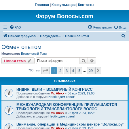
Главная
|
Консультации
|
Контакты
Форум Волосы.com
FAQ
Регистрация
Вход
П
Список форумов
Обсуждаем...
Обмен опытом
о
Обмен опытом
и
Модератор:
Безволосый Тони
с
Поиск
Расширенный пои
Новая тема
к
Страница
1
из
29
1
2
3
4
5
29
След.
706 тем
…
Объявления
ИНДИЯ, ДЕЛИ – ВСЕМИРНЫЙ КОНГРЕСС
Последнее сообщение
Mr. Alexx
«
06 ноя 2023, 19:00
Добавлено в форуме
Необходим совет!
МЕЖДУНАРОДНАЯ КОНФЕРЕНЦИЯ: ПРИГЛАШАЮТСЯ
ТРИХОЛОГИ И ТРАНСПЛАНТОЛОГИ ВОЛОС
Последнее сообщение
Mr. Alexx
«
22 фев 2023, 15:25
Добавлено в форуме
Необходим совет!
Внимание, операции в Медицинском центре "Волосы.ру"!
Последнее сообщение
Mr. Alexx
«
22 фев 2023, 15:15