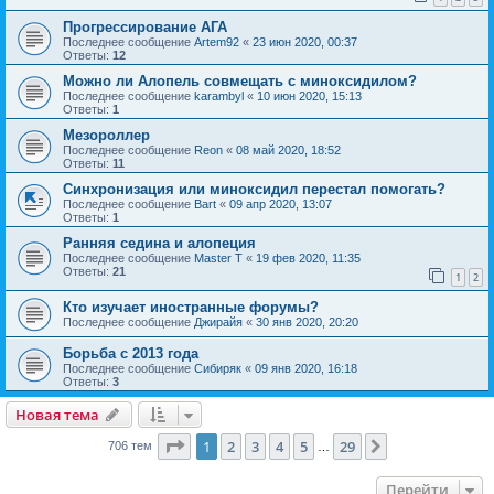
Прогрессирование АГА
Последнее сообщение
Artem92
«
23 июн 2020, 00:37
Ответы:
12
Можно ли Алопель совмещать с миноксидилом?
Последнее сообщение
karambyl
«
10 июн 2020, 15:13
Ответы:
1
Мезороллер
Последнее сообщение
Reon
«
08 май 2020, 18:52
Ответы:
11
Синхронизация или миноксидил перестал помогать?
Последнее сообщение
Bart
«
09 апр 2020, 13:07
Ответы:
1
Ранняя седина и алопеция
Последнее сообщение
Master T
«
19 фев 2020, 11:35
Ответы:
21
1
2
Кто изучает иностранные форумы?
Последнее сообщение
Джирайя
«
30 янв 2020, 20:20
Борьба с 2013 года
Последнее сообщение
Сибиряк
«
09 янв 2020, 16:18
Ответы:
3
Новая тема
Страница
1
из
29
1
2
3
4
5
29
След.
706 тем
…
Перейти