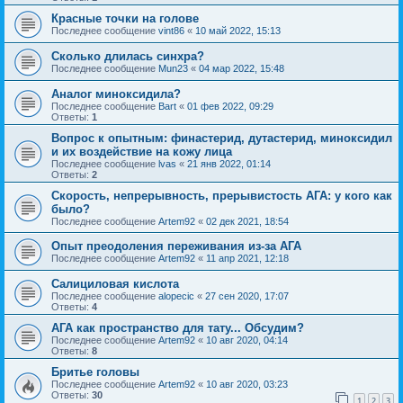
Красные точки на голове
Последнее сообщение
vint86
«
10 май 2022, 15:13
Сколько длилась синхра?
Последнее сообщение
Mun23
«
04 мар 2022, 15:48
Аналог миноксидила?
Последнее сообщение
Bart
«
01 фев 2022, 09:29
Ответы:
1
Вопрос к опытным: финастерид, дутастерид, миноксидил
и их воздействие на кожу лица
Последнее сообщение
lvas
«
21 янв 2022, 01:14
Ответы:
2
Скорость, непрерывность, прерывистость АГА: у кого как
было?
Последнее сообщение
Artem92
«
02 дек 2021, 18:54
Опыт преодоления переживания из-за АГА
Последнее сообщение
Artem92
«
11 апр 2021, 12:18
Салициловая кислота
Последнее сообщение
alopecic
«
27 сен 2020, 17:07
Ответы:
4
АГА как пространство для тату... Обсудим?
Последнее сообщение
Artem92
«
10 авг 2020, 04:14
Ответы:
8
Бритье головы
Последнее сообщение
Artem92
«
10 авг 2020, 03:23
Ответы:
30
1
2
3