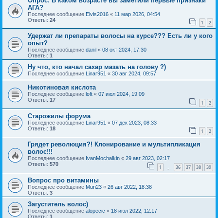
Опрос: В каком возрасте вы заметили первые признаки
АГА?
Последнее сообщение
Elvis2016
«
11 мар 2026, 04:54
Ответы:
24
1
2
Удержат ли препараты волосы на курсе??? Есть ли у кого
опыт?
Последнее сообщение
danil
«
08 окт 2024, 17:30
Ответы:
1
Ну что, кто начал сахар мазать на голову ?)
Последнее сообщение
Linar951
«
30 авг 2024, 09:57
Никотиновая кислота
Последнее сообщение
loft
«
07 июл 2024, 19:09
Ответы:
17
1
2
Старожилы форума
Последнее сообщение
Linar951
«
07 дек 2023, 08:33
Ответы:
18
1
2
Грядет революция?! Клонирование и мультипликация
волос!!!
Последнее сообщение
IvanMochalkin
«
29 авг 2023, 02:17
Ответы:
570
1
36
37
38
39
…
Вопрос про витамины
Последнее сообщение
Mun23
«
26 авг 2022, 18:38
Ответы:
3
Загуститель волос)
Последнее сообщение
alopecic
«
18 июл 2022, 12:17
Ответы:
1