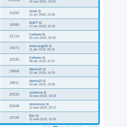
16 янв 2019, 16:53
slonik
21650
21 окт 2018, 23:26
Kirill77
16996
17 окт 2018, 16:29
Сибиряк
22724
20 сен 2018, 23:18
Александр30
24073
11 авг 2018, 00:19
Сибиряк
20335
08 авг 2018, 22:37
Alenka25
18806
03 авг 2018, 14:35
Alenka25
18011
03 авг 2018, 14:28
sentencia
26530
30 июн 2018, 18:03
nineoneone
20048
12 июн 2018, 20:21
Bart
33156
31 май 2018, 16:56