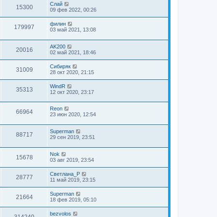
Слай
15300
09 фев 2022, 00:26
филин
179997
03 май 2021, 13:08
AK200
20016
02 май 2021, 18:46
Сибиряк
31009
28 окт 2020, 21:15
WindR
35313
12 окт 2020, 23:17
Reon
66964
23 июн 2020, 12:54
Superman
88717
29 сен 2019, 23:51
Nok
15678
03 авг 2019, 23:54
Светлана_P
28777
11 май 2019, 23:15
Superman
21664
18 фев 2019, 05:10
bezvolos
314240