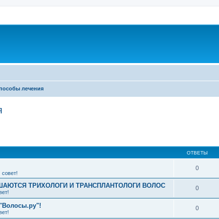
пособы лечения
я
ширенный поиск
ОТВЕТЫ
0
 совет!
АЮТСЯ ТРИХОЛОГИ И ТРАНСПЛАНТОЛОГИ ВОЛОС
0
вет!
"Волосы.ру"!
0
вет!