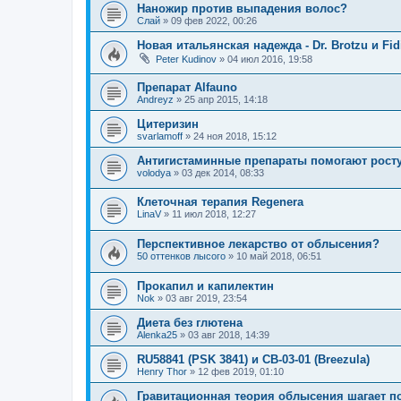
Наножир против выпадения волос?
Слай
»
09 фев 2022, 00:26
Новая итальянская надежда - Dr. Brotzu и Fid
Peter Kudinov
»
04 июл 2016, 19:58
Препарат Alfauno
Andreyz
»
25 апр 2015, 14:18
Цитеризин
svarlamoff
»
24 ноя 2018, 15:12
Антигистаминные препараты помогают рост
volodya
»
03 дек 2014, 08:33
Клеточная терапия Regenera
LinaV
»
11 июл 2018, 12:27
Перспективное лекарство от облысения?
50 оттенков лысого
»
10 май 2018, 06:51
Прокапил и капилектин
Nok
»
03 авг 2019, 23:54
Диета без глютена
Alenka25
»
03 авг 2018, 14:39
RU58841 (PSK 3841) и CB-03-01 (Breezula)
Henry Thor
»
12 фев 2019, 01:10
Гравитационная теория облысения шагает п