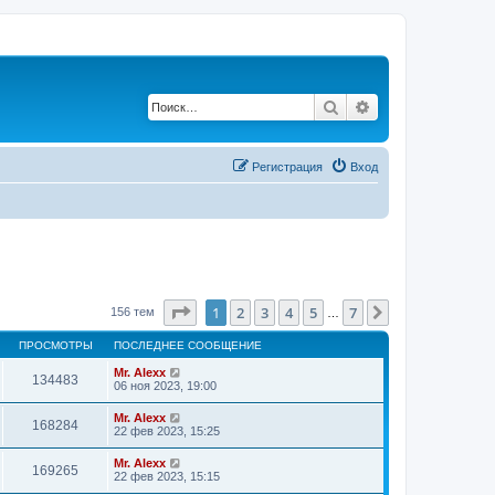
Поиск
Расширенный по
Регистрация
Вход
Страница
1
из
7
1
2
3
4
5
7
След.
156 тем
…
ПРОСМОТРЫ
ПОСЛЕДНЕЕ СООБЩЕНИЕ
Mr. Alexx
134483
06 ноя 2023, 19:00
Mr. Alexx
168284
22 фев 2023, 15:25
Mr. Alexx
169265
22 фев 2023, 15:15