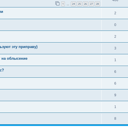
1
24
25
26
27
28
…
ии
2
0
2
ьзуют эту приправу)
3
P на облысение
1
с?
6
6
9
1
8