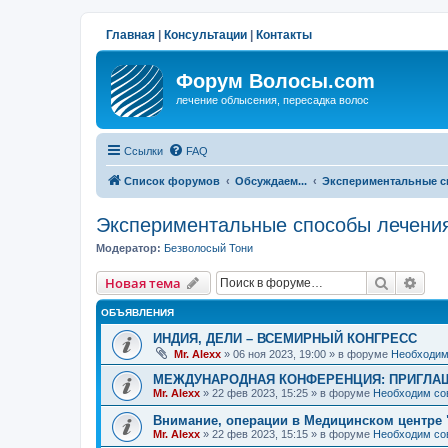
Главная
|
Консультации
|
Контакты
Форум Волосы.com
лечение облысения, пересадка волос
Ссылки
FAQ
Список форумов
Обсуждаем...
Экспериментальные с
Экспериментальные способы лечени
Модератор:
Безволосый Тони
Поиск
Рас
Новая тема
ОБЪЯВЛЕНИЯ
ИНДИЯ, ДЕЛИ – ВСЕМИРНЫЙ КОНГРЕСС
Mr. Alexx
»
06 ноя 2023, 19:00
» в форуме
Необходим
МЕЖДУНАРОДНАЯ КОНФЕРЕНЦИЯ: ПРИГЛАШ
Mr. Alexx
»
22 фев 2023, 15:25
» в форуме
Необходим со
Внимание, операции в Медицинском центре 
Mr. Alexx
»
22 фев 2023, 15:15
» в форуме
Необходим со