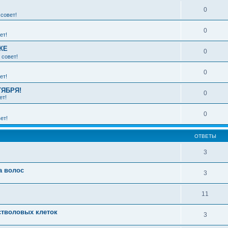
0
совет!
0
ет!
КЕ
0
 совет!
0
ет!
ТЯБРЯ!
0
ет!
0
ет!
ОТВЕТЫ
3
а волос
3
11
стволовых клеток
3