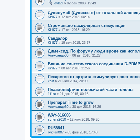
evladi
»
02 сен 2008, 19:49
Дупилумаб (Дупиксент) от тотальной алопец
Kirill77
»
12 окт 2018, 00:14
Стромально-васкулярная стимуляция
Kirill77
»
17 окт 2018, 16:29
Сандалор
Kirill77
»
19 сен 2018, 23:37
Димексид. По форуму люди вроде как испол
Александр30
»
06 авг 2018, 21:27
Влияние синтетического соединения D-PDM
Kirill77
»
08 авг 2018, 21:56
Лекарство от артрита стимулирует рост воло
kain
»
21 июн 2014, 20:00
Плазмолифтинг волосистой части головы
111re
»
21 дек 2015, 00:16
Препарат Time to grow
Александр30
»
30 дек 2015, 16:26
WAY-316606
synera2010
»
12 июн 2018, 09:20
RU58841
liviofan007
»
03 фев 2018, 17:48