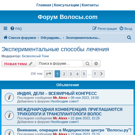
Главная
|
Консультации
|
Контакты
Форум Волосы.com
FAQ
Регистрация
Вход
П
Список форумов
Обсуждаем...
Экспериментальные способы лечения
о
Экспериментальные способы лечения
и
Модератор:
Безволосый Тони
с
Поиск
Расширенный пои
Новая тема
к
Страница
1
из
7
1
2
3
4
5
7
След.
156 тем
…
Объявления
ИНДИЯ, ДЕЛИ – ВСЕМИРНЫЙ КОНГРЕСС
Последнее сообщение
Mr. Alexx
«
06 ноя 2023, 19:00
Добавлено в форуме
Необходим совет!
МЕЖДУНАРОДНАЯ КОНФЕРЕНЦИЯ: ПРИГЛАШАЮТСЯ
ТРИХОЛОГИ И ТРАНСПЛАНТОЛОГИ ВОЛОС
Последнее сообщение
Mr. Alexx
«
22 фев 2023, 15:25
Добавлено в форуме
Необходим совет!
Внимание, операции в Медицинском центре "Волосы.ру"!
Последнее сообщение
Mr. Alexx
«
22 фев 2023, 15:15