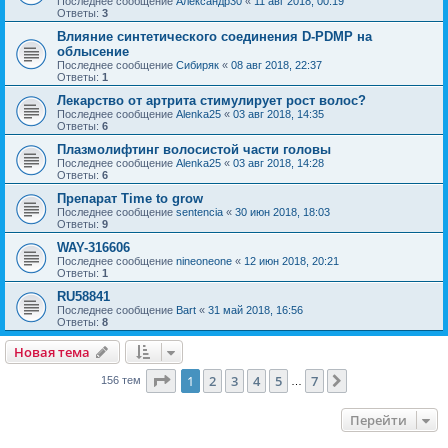
Последнее сообщение
Александр30
«
11 авг 2018, 00:19
Ответы:
3
Влияние синтетического соединения D-PDMP на
облысение
Последнее сообщение
Сибиряк
«
08 авг 2018, 22:37
Ответы:
1
Лекарство от артрита стимулирует рост волос?
Последнее сообщение
Alenka25
«
03 авг 2018, 14:35
Ответы:
6
Плазмолифтинг волосистой части головы
Последнее сообщение
Alenka25
«
03 авг 2018, 14:28
Ответы:
6
Препарат Time to grow
Последнее сообщение
sentencia
«
30 июн 2018, 18:03
Ответы:
9
WAY-316606
Последнее сообщение
nineoneone
«
12 июн 2018, 20:21
Ответы:
1
RU58841
Последнее сообщение
Bart
«
31 май 2018, 16:56
Ответы:
8
Новая тема
Страница
1
из
7
1
2
3
4
5
7
След.
156 тем
…
Перейти