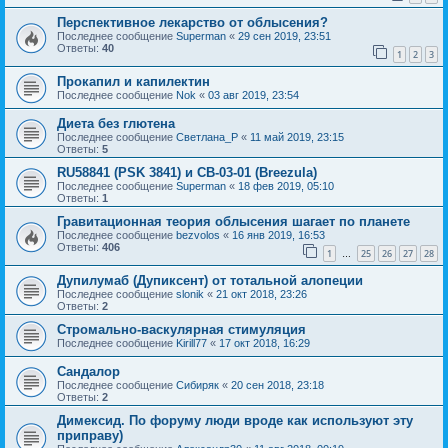
Перспективное лекарство от облысения?
Последнее сообщение
Superman
«
29 сен 2019, 23:51
Ответы:
40
1
2
3
Прокапил и капилектин
Последнее сообщение
Nok
«
03 авг 2019, 23:54
Диета без глютена
Последнее сообщение
Светлана_P
«
11 май 2019, 23:15
Ответы:
5
RU58841 (PSK 3841) и CB-03-01 (Breezula)
Последнее сообщение
Superman
«
18 фев 2019, 05:10
Ответы:
1
Гравитационная теория облысения шагает по планете
Последнее сообщение
bezvolos
«
16 янв 2019, 16:53
Ответы:
406
1
25
26
27
28
…
Дупилумаб (Дупиксент) от тотальной алопеции
Последнее сообщение
slonik
«
21 окт 2018, 23:26
Ответы:
2
Стромально-васкулярная стимуляция
Последнее сообщение
Kirill77
«
17 окт 2018, 16:29
Сандалор
Последнее сообщение
Сибиряк
«
20 сен 2018, 23:18
Ответы:
2
Димексид. По форуму люди вроде как используют эту
приправу)