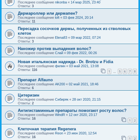
Последнее сообщение
nikonba
«
14 мар 2025, 23:40
Ответы:
3
Дермароллер или дермапен?
Последнее сообщение
loft
«
03 фев 2024, 20:14
Ответы:
11
Пересадка сосочков дермы, полученных из стволовых
клеток
Последнее сообщение
Elena83
«
09 мар 2022, 07:24
Ответы:
3
Наножир против выпадения волос?
Последнее сообщение
Слай
«
09 фев 2022, 00:26
Новая итальянская надежда - Dr. Brotzu и Fidia
Последнее сообщение
филин
«
03 май 2021, 13:08
Ответы:
116
1
5
6
7
8
…
Препарат Alfauno
Последнее сообщение
AK200
«
02 май 2021, 18:46
Ответы:
6
Цитеризин
Последнее сообщение
Сибиряк
«
28 окт 2020, 21:15
Ответы:
2
Антигистаминные препараты помогают росту волос?
Последнее сообщение
WindR
«
12 окт 2020, 23:17
Ответы:
16
1
2
Клеточная терапия Regenera
Последнее сообщение
Reon
«
23 июн 2020, 12:54
Ответы:
16
1
2