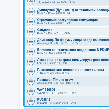
evladi
»
02 сен 2008, 19:49
Дупилумаб (Дупиксент) от тотальной алопец
Kirill77
»
12 окт 2018, 00:14
Стромально-васкулярная стимуляция
Kirill77
»
17 окт 2018, 16:29
Сандалор
Kirill77
»
19 сен 2018, 23:37
Димексид. По форуму люди вроде как испол
Александр30
»
06 авг 2018, 21:27
Влияние синтетического соединения D-PDM
Kirill77
»
08 авг 2018, 21:56
Лекарство от артрита стимулирует рост воло
kain
»
21 июн 2014, 20:00
Плазмолифтинг волосистой части головы
111re
»
21 дек 2015, 00:16
Препарат Time to grow
Александр30
»
30 дек 2015, 16:26
WAY-316606
synera2010
»
12 июн 2018, 09:20
RU58841
liviofan007
»
03 фев 2018, 17:48