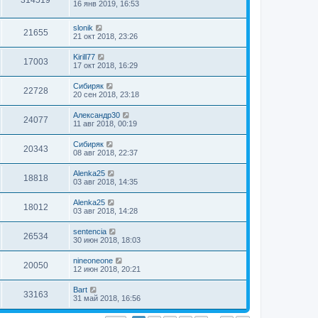
16 янв 2019, 16:53
slonik
21655
21 окт 2018, 23:26
Kirill77
17003
17 окт 2018, 16:29
Сибиряк
22728
20 сен 2018, 23:18
Александр30
24077
11 авг 2018, 00:19
Сибиряк
20343
08 авг 2018, 22:37
Alenka25
18818
03 авг 2018, 14:35
Alenka25
18012
03 авг 2018, 14:28
sentencia
26534
30 июн 2018, 18:03
nineoneone
20050
12 июн 2018, 20:21
Bart
33163
31 май 2018, 16:56