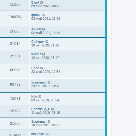
Слай
15306
09 фев 2022, 00:26
филин
180064
03 май 2021, 13:08
AK200
20023
02 май 2021, 18:46
Сибиряк
31015
28 окт 2020, 21:15
WindR
35331
12 окт 2020, 23:17
Reon
66976
23 июн 2020, 12:54
Superman
88739
29 сен 2019, 23:51
Nok
15681
03 авг 2019, 23:54
Светлана_P
28782
11 май 2019, 23:15
Superman
21666
18 фев 2019, 05:10
bezvolos
314519