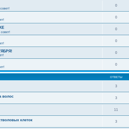
0
совет!
0
ет!
КЕ
0
 совет!
0
ет!
ТЯБРЯ!
0
ет!
0
ет!
ОТВЕТЫ
3
а волос
3
11
стволовых клеток
3