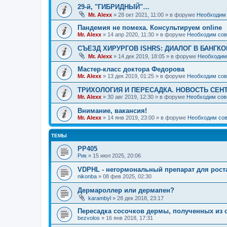
29-й, "ГИБРИДНЫЙ"…
Mr. Alexx
»
28 окт 2021, 11:00
» в форуме
Необходим 
Пандемия не помеха. Консультируем online
Mr. Alexx
»
14 апр 2020, 11:30
» в форуме
Необходим сов
СЪЕЗД ХИРУРГОВ ISHRS: ДИАЛОГ В БАНГКО
Mr. Alexx
»
14 дек 2019, 18:05
» в форуме
Необходим
Мастер-класс доктора Федорова
Mr. Alexx
»
13 дек 2019, 01:25
» в форуме
Необходим сов
ТРИХОЛОГИЯ И ПЕРЕСАДКА. НОВОСТЬ СЕН
Mr. Alexx
»
30 авг 2019, 12:30
» в форуме
Необходим сов
Внимание, вакансия!
Mr. Alexx
»
14 янв 2019, 23:00
» в форуме
Необходим сов
ТЕМЫ
РР405
Рик
»
15 июл 2025, 20:06
VDPHL - негормональный препарат для рост
nikonba
»
08 фев 2025, 02:30
Дермароллер или дермапен?
karambyl
»
28 дек 2018, 23:17
Пересадка сосочков дермы, полученных из 
bezvolos
»
16 янв 2018, 17:31