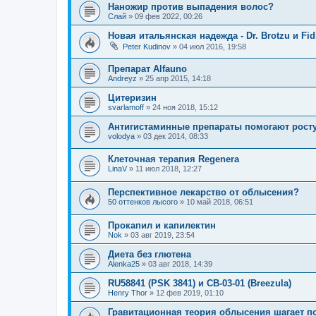
Наножир против выпадения волос?
Слай
»
09 фев 2022, 00:26
Новая итальянская надежда - Dr. Brotzu и Fid
Peter Kudinov
»
04 июл 2016, 19:58
Препарат Alfauno
Andreyz
»
25 апр 2015, 14:18
Цитеризин
svarlamoff
»
24 ноя 2018, 15:12
Антигистаминные препараты помогают рост
volodya
»
03 дек 2014, 08:33
Клеточная терапия Regenera
LinaV
»
11 июл 2018, 12:27
Перспективное лекарство от облысения?
50 оттенков лысого
»
10 май 2018, 06:51
Прокапил и капилектин
Nok
»
03 авг 2019, 23:54
Диета без глютена
Alenka25
»
03 авг 2018, 14:39
RU58841 (PSK 3841) и CB-03-01 (Breezula)
Henry Thor
»
12 фев 2019, 01:10
Гравитационная теория облысения шагает п