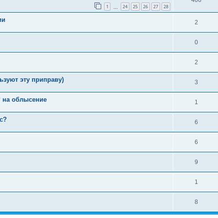
1
24
25
26
27
28
…
ии
2
0
2
ьзуют эту приправу)
3
P на облысение
1
с?
6
6
9
1
8