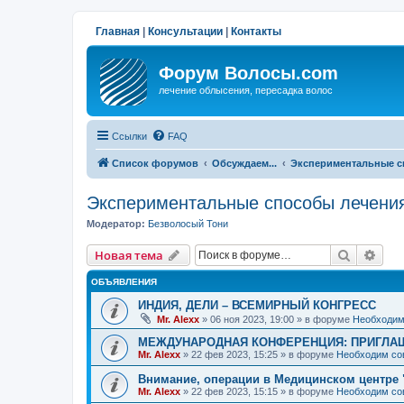
Главная
|
Консультации
|
Контакты
Форум Волосы.com
лечение облысения, пересадка волос
Ссылки
FAQ
Список форумов
Обсуждаем...
Экспериментальные с
Экспериментальные способы лечени
Модератор:
Безволосый Тони
Поиск
Рас
Новая тема
ОБЪЯВЛЕНИЯ
ИНДИЯ, ДЕЛИ – ВСЕМИРНЫЙ КОНГРЕСС
Mr. Alexx
»
06 ноя 2023, 19:00
» в форуме
Необходим
МЕЖДУНАРОДНАЯ КОНФЕРЕНЦИЯ: ПРИГЛАШ
Mr. Alexx
»
22 фев 2023, 15:25
» в форуме
Необходим со
Внимание, операции в Медицинском центре 
Mr. Alexx
»
22 фев 2023, 15:15
» в форуме
Необходим со