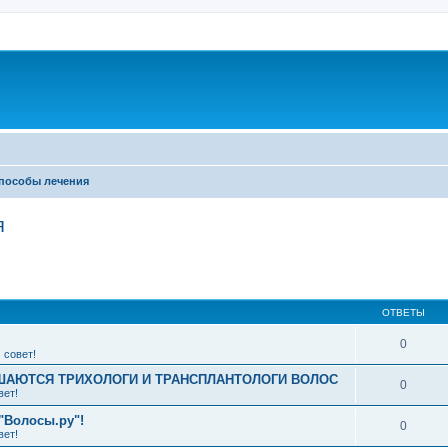
пособы лечения
я
ширенный поиск
ОТВЕТЫ
0
 совет!
АЮТСЯ ТРИХОЛОГИ И ТРАНСПЛАНТОЛОГИ ВОЛОС
0
вет!
"Волосы.ру"!
0
вет!