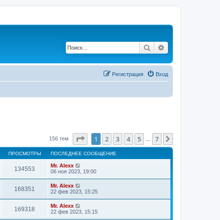
Поиск
Расширенный по
Регистрация
Вход
Страница
1
из
7
1
2
3
4
5
7
След.
156 тем
…
ПРОСМОТРЫ
ПОСЛЕДНЕЕ СООБЩЕНИЕ
Mr. Alexx
134553
06 ноя 2023, 19:00
Mr. Alexx
168351
22 фев 2023, 15:25
Mr. Alexx
169318
22 фев 2023, 15:15