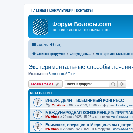
Главная
|
Консультации
|
Контакты
Форум Волосы.com
лечение облысения, пересадка волос
Ссылки
FAQ
Список форумов
Обсуждаем...
Экспериментальные с
Экспериментальные способы лечени
Модератор:
Безволосый Тони
Поиск
Рас
Новая тема
ОБЪЯВЛЕНИЯ
ИНДИЯ, ДЕЛИ – ВСЕМИРНЫЙ КОНГРЕСС
Mr. Alexx
»
06 ноя 2023, 19:00
» в форуме
Необходим
МЕЖДУНАРОДНАЯ КОНФЕРЕНЦИЯ: ПРИГЛАШ
Mr. Alexx
»
22 фев 2023, 15:25
» в форуме
Необходим со
Внимание, операции в Медицинском центре 
Mr. Alexx
»
22 фев 2023, 15:15
» в форуме
Необходим со