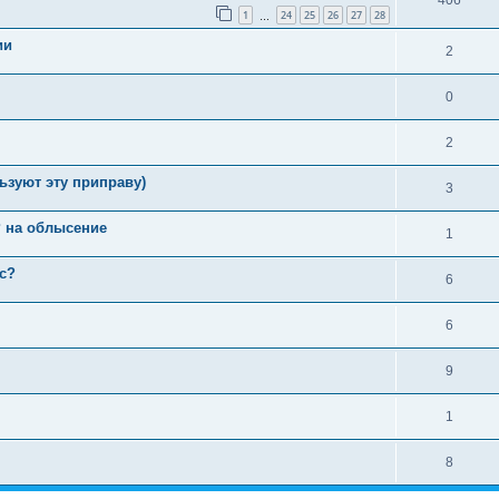
1
24
25
26
27
28
…
ии
2
0
2
ьзуют эту приправу)
3
P на облысение
1
с?
6
6
9
1
8