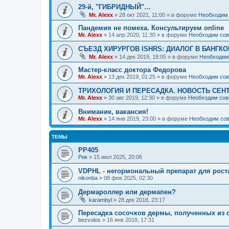
29-й, "ГИБРИДНЫЙ"…
Mr. Alexx
»
28 окт 2021, 11:00
» в форуме
Необходим 
Пандемия не помеха. Консультируем online
Mr. Alexx
»
14 апр 2020, 11:30
» в форуме
Необходим сов
СЪЕЗД ХИРУРГОВ ISHRS: ДИАЛОГ В БАНГКО
Mr. Alexx
»
14 дек 2019, 18:05
» в форуме
Необходим
Мастер-класс доктора Федорова
Mr. Alexx
»
13 дек 2019, 01:25
» в форуме
Необходим сов
ТРИХОЛОГИЯ И ПЕРЕСАДКА. НОВОСТЬ СЕН
Mr. Alexx
»
30 авг 2019, 12:30
» в форуме
Необходим сов
Внимание, вакансия!
Mr. Alexx
»
14 янв 2019, 23:00
» в форуме
Необходим сов
ТЕМЫ
РР405
Рик
»
15 июл 2025, 20:06
VDPHL - негормональный препарат для рост
nikonba
»
08 фев 2025, 02:30
Дермароллер или дермапен?
karambyl
»
28 дек 2018, 23:17
Пересадка сосочков дермы, полученных из 
bezvolos
»
16 янв 2018, 17:31