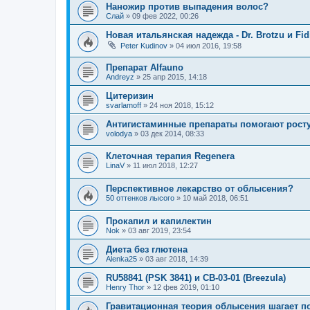
Наножир против выпадения волос?
Слай
»
09 фев 2022, 00:26
Новая итальянская надежда - Dr. Brotzu и Fid
Peter Kudinov
»
04 июл 2016, 19:58
Препарат Alfauno
Andreyz
»
25 апр 2015, 14:18
Цитеризин
svarlamoff
»
24 ноя 2018, 15:12
Антигистаминные препараты помогают рост
volodya
»
03 дек 2014, 08:33
Клеточная терапия Regenera
LinaV
»
11 июл 2018, 12:27
Перспективное лекарство от облысения?
50 оттенков лысого
»
10 май 2018, 06:51
Прокапил и капилектин
Nok
»
03 авг 2019, 23:54
Диета без глютена
Alenka25
»
03 авг 2018, 14:39
RU58841 (PSK 3841) и CB-03-01 (Breezula)
Henry Thor
»
12 фев 2019, 01:10
Гравитационная теория облысения шагает п