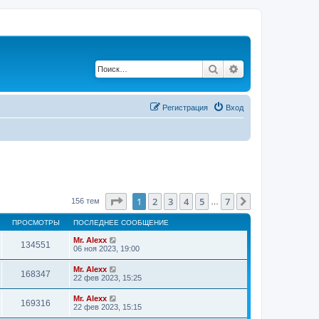
Поиск
Расширенный по
Регистрация
Вход
Страница
1
из
7
1
2
3
4
5
7
След.
156 тем
…
ПРОСМОТРЫ
ПОСЛЕДНЕЕ СООБЩЕНИЕ
Mr. Alexx
134551
06 ноя 2023, 19:00
Mr. Alexx
168347
22 фев 2023, 15:25
Mr. Alexx
169316
22 фев 2023, 15:15