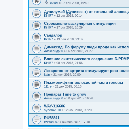
evladi
»
02 сен 2008, 19:49
Дупилумаб (Дупиксент) от тотальной алопец
Kirill77
»
12 окт 2018, 00:14
Стромально-васкулярная стимуляция
Kirill77
»
17 окт 2018, 16:29
Сандалор
Kirill77
»
19 сен 2018, 23:37
Димексид. По форуму люди вроде как испол
Александр30
»
06 авг 2018, 21:27
Влияние синтетического соединения D-PDM
Kirill77
»
08 авг 2018, 21:56
Лекарство от артрита стимулирует рост воло
kain
»
21 июн 2014, 20:00
Плазмолифтинг волосистой части головы
111re
»
21 дек 2015, 00:16
Препарат Time to grow
Александр30
»
30 дек 2015, 16:26
WAY-316606
synera2010
»
12 июн 2018, 09:20
RU58841
liviofan007
»
03 фев 2018, 17:48