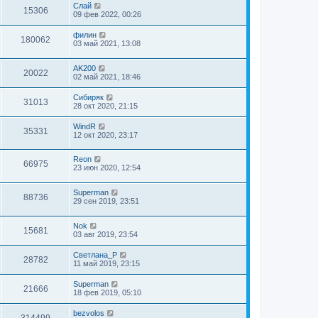
Слай
15306
09 фев 2022, 00:26
филин
180062
03 май 2021, 13:08
AK200
20022
02 май 2021, 18:46
Сибиряк
31013
28 окт 2020, 21:15
WindR
35331
12 окт 2020, 23:17
Reon
66975
23 июн 2020, 12:54
Superman
88736
29 сен 2019, 23:51
Nok
15681
03 авг 2019, 23:54
Светлана_P
28782
11 май 2019, 23:15
Superman
21666
18 фев 2019, 05:10
bezvolos
314499