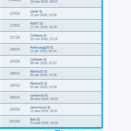
16 янв 2019, 16:53
slonik
21654
21 окт 2018, 23:26
Kirill77
17002
17 окт 2018, 16:29
Сибиряк
22728
20 сен 2018, 23:18
Александр30
24076
11 авг 2018, 00:19
Сибиряк
20339
08 авг 2018, 22:37
Alenka25
18818
03 авг 2018, 14:35
Alenka25
18012
03 авг 2018, 14:28
sentencia
26534
30 июн 2018, 18:03
nineoneone
20050
12 июн 2018, 20:21
Bart
33163
31 май 2018, 16:56