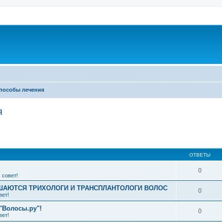
пособы лечения
я
ширенный поиск
ОТВЕТЫ
0
 совет!
АЮТСЯ ТРИХОЛОГИ И ТРАНСПЛАНТОЛОГИ ВОЛОС
0
вет!
"Волосы.ру"!
0
вет!