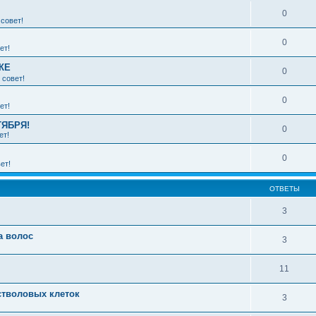
0
совет!
0
ет!
КЕ
0
 совет!
0
ет!
ТЯБРЯ!
0
ет!
0
ет!
ОТВЕТЫ
3
а волос
3
11
стволовых клеток
3